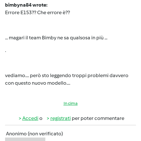
bimbyna84 wrote:
Errore E153?? Che errore è??
... magari il team Bimby ne sa qualsosa in più ...
.
vediamo.... però sto leggendo troppi problemi davvero
con questo nuovo modello....
In cima
Accedi
o
registrati
per poter commentare
Anonimo (non verificato)