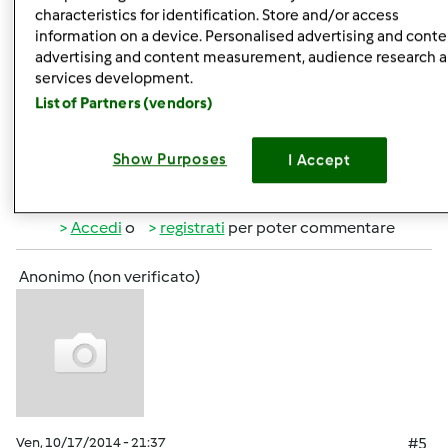
characteristics for identification. Store and/or access
information on a device. Personalised advertising and conte
advertising and content measurement, audience research 
Ven, 10/17/2014 - 21:35
#4
services development.
Che cu..! Io ordinato il 12 settembre e ancora devono
List of Partners (vendors)
consegnarlo al corriere. Comunque felice lo stesso per te.
Show Purposes
I Accept
In cima
Accedi
o
registrati
per poter commentare
Anonimo (non verificato)
Ven, 10/17/2014 - 21:37
#5