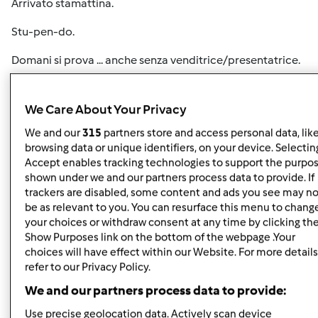
Arrivato stamattina.
Stu-pen-do.
Domani si prova ... anche senza venditrice/presentatrice.
We Care About Your Privacy
We and our
315
partners store and access personal data, lik
browsing data or unique identifiers, on your device. Selecting
Accept enables tracking technologies to support the purpo
shown under we and our partners process data to provide. If
In cima
trackers are disabled, some content and ads you see may no
be as relevant to you. You can resurface this menu to chang
Accedi
o
registrati
per poter commentare
your choices or withdraw consent at any time by clicking th
Show Purposes link on the bottom of the webpage .Your
Anonimo (non verificato)
choices will have effect within our Website. For more details
refer to our Privacy Policy.
We and our partners process data to provide:
Use precise geolocation data. Actively scan device