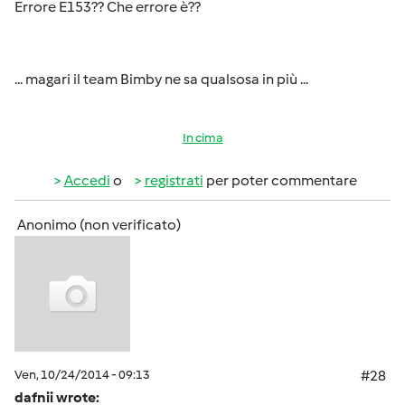
Errore E153?? Che errore è??
... magari il team Bimby ne sa qualsosa in più ...
In cima
Accedi
o
registrati
per poter commentare
Anonimo (non verificato)
Ven, 10/24/2014 - 09:13
#28
dafnii wrote: