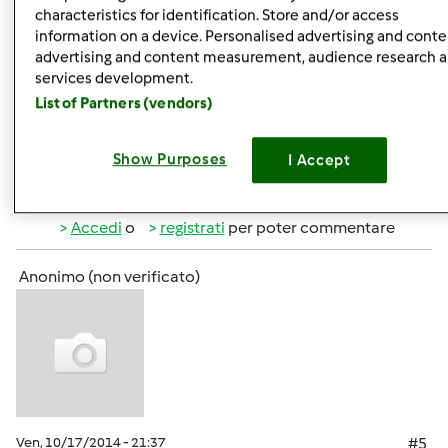
characteristics for identification. Store and/or access
information on a device. Personalised advertising and conte
advertising and content measurement, audience research 
Ven, 10/17/2014 - 21:35
#4
services development.
Che cu..! Io ordinato il 12 settembre e ancora devono
List of Partners (vendors)
consegnarlo al corriere. Comunque felice lo stesso per te.
Show Purposes
I Accept
In cima
Accedi
o
registrati
per poter commentare
Anonimo (non verificato)
Ven, 10/17/2014 - 21:37
#5