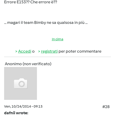
Errore E153?? Che errore è??
... magari il team Bimby ne sa qualsosa in più ...
In cima
Accedi
o
registrati
per poter commentare
Anonimo (non verificato)
Ven, 10/24/2014 - 09:13
#28
dafnii wrote: