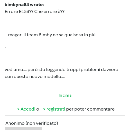
bimbyna84 wrote:
Errore E153?? Che errore è??
... magari il team Bimby ne sa qualsosa in più ...
.
vediamo.... però sto leggendo troppi problemi davvero
con questo nuovo modello....
In cima
Accedi
o
registrati
per poter commentare
Anonimo (non verificato)