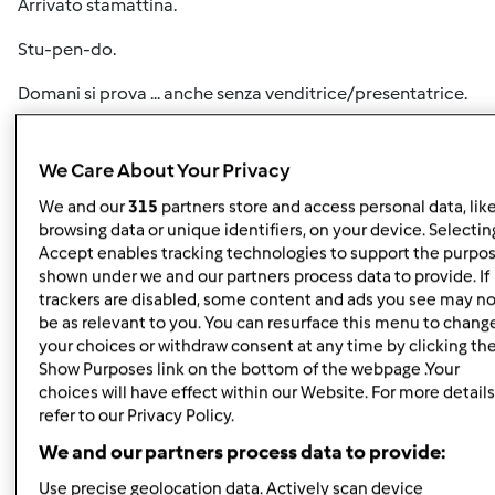
Arrivato stamattina.
Stu-pen-do.
Domani si prova ... anche senza venditrice/presentatrice.
We Care About Your Privacy
We and our
315
partners store and access personal data, lik
browsing data or unique identifiers, on your device. Selecting
Accept enables tracking technologies to support the purpo
shown under we and our partners process data to provide. If
In cima
trackers are disabled, some content and ads you see may no
be as relevant to you. You can resurface this menu to chang
Accedi
o
registrati
per poter commentare
your choices or withdraw consent at any time by clicking th
Show Purposes link on the bottom of the webpage .Your
Anonimo (non verificato)
choices will have effect within our Website. For more details
refer to our Privacy Policy.
We and our partners process data to provide:
Use precise geolocation data. Actively scan device