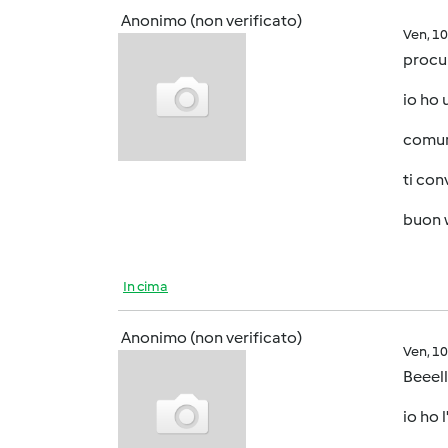
Anonimo (non verificato)
Ven, 1
procur
io ho 
comun
ti con
buon 
In cima
Anonimo (non verificato)
Ven, 1
Beeell
io ho 