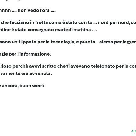
h .... non vedo l'ora ....
che facciano in fretta come è stato con te ... nord per nord, c
dine è stato consegnato martedì mattina ....
 sono un flippato per la tecnologia, e pure io - alemo per leggere
azie per l'informazione.
rioso perchè avevi scritto che ti avevano telefonato per la c
tivamente era avvenuta.
e ancora, buon week.