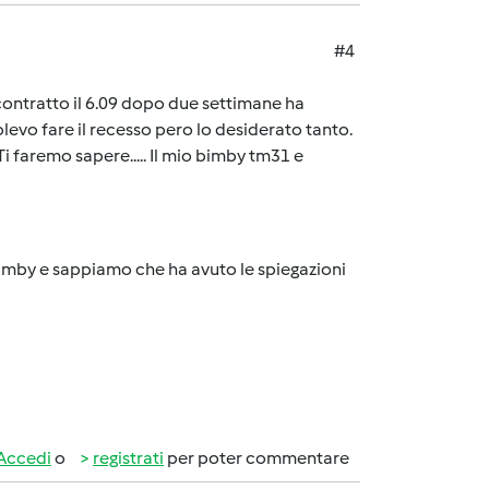
#4
l contratto il 6.09 dopo due settimane ha
levo fare il recesso pero lo desiderato tanto.
Ti faremo sapere..... Il mio bimby tm31 e
Bimby e sappiamo che ha avuto le spiegazioni
Accedi
o
registrati
per poter commentare