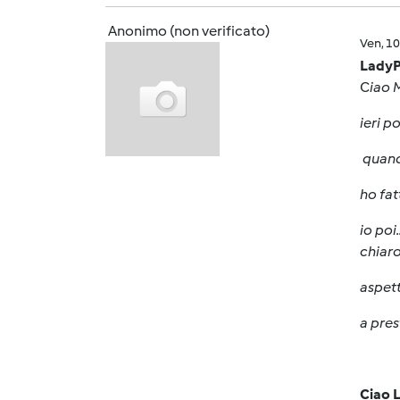
Anonimo (non verificato)
Ven, 1
LadyP
C
iao 
ieri p
quand
ho fat
io poi
chiar
aspett
a pres
Ciao 