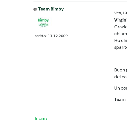
Team Bimby
Ven, 1
Virgin
Grazie
chiama
Iscritto : 11.12.2009
Ho chi
sparito
Buon p
del ca
Un co
Team 
In cima