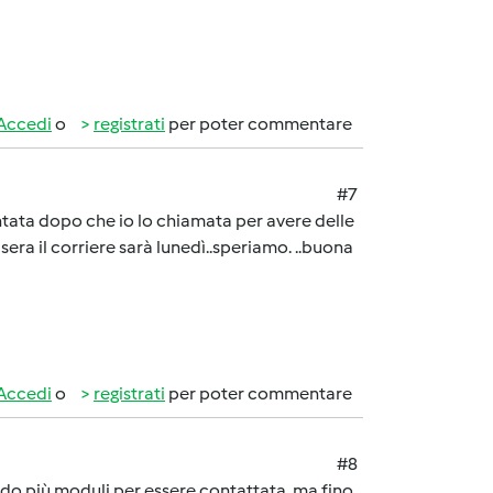
Accedi
o
registrati
per poter commentare
#7
ntata dopo che io lo chiamata per avere delle
era il corriere sarà lunedì..speriamo. ..buona
Accedi
o
registrati
per poter commentare
#8
do più moduli per essere contattata, ma fino