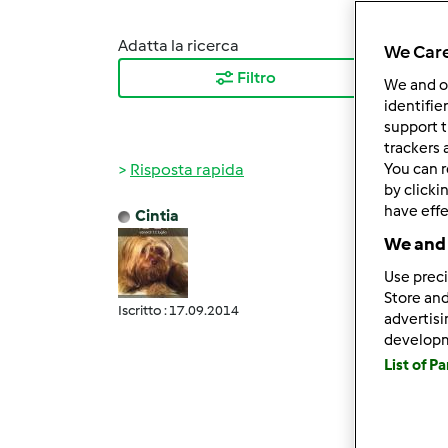
Adatta la ricerca
Ordina
We Care
Filtro
I ris
We and 
identifie
support t
trackers 
Risposta rapida
You can r
by clicki
have effe
Cintia
Ven, 1
We and 
Grazie
Use preci
io son
Store and
Iscritto : 17.09.2014
succe
advertis
develop
un mes
List of P
anni! 
per la