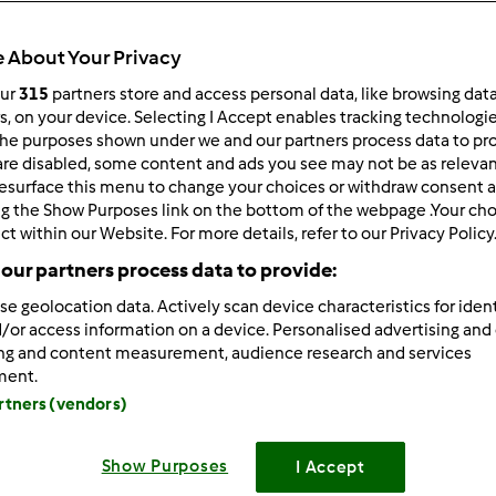
 per:
Risultati per pagina:
 About Your Privacy
ultati più recenti
10
our
315
partners store and access personal data, like browsing dat
rs, on your device. Selecting I Accept enables tracking technologi
he purposes shown under we and our partners process data to prov
are disabled, some content and ads you see may not be as relevan
esurface this menu to change your choices or withdraw consent a
ng the Show Purposes link on the bottom of the webpage .Your choi
ct within our Website. For more details, refer to our Privacy Policy
0/03/2014 - 13:13
our partners process data to provide:
 Patty!
se geolocation data. Actively scan device characteristics for ident
o qui e attendo fiduciosa! Io ho ancora iltm21. Mi successe allo
/or access information on a device. Personalised advertising and
dendo adesso con il tm5.
ing and content measurement, audience research and services
ment.
e dopo avero ricevuto uscí il 31! Non me ne preoccupai ero fel
artners (vendors)
Ora devo dire ha qualche cedimento ma... Quasi, quasi lo facci
Show Purposes
I Accept
 tecnologia non sono preoccupata, la adoro!