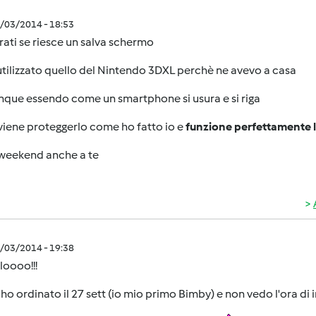
0/03/2014 - 18:53
ati se riesce un salva schermo
utilizzato quello del Nintendo 3DXL perchè ne avevo a casa
que essendo come un smartphone si usura e si riga
viene proteggerlo come ho fatto io e
funzione perfettamente l
weekend anche a te
0/03/2014 - 19:38
loooo!!!
l'ho ordinato il 27 sett (io mio primo Bimby) e non vedo l'ora di 