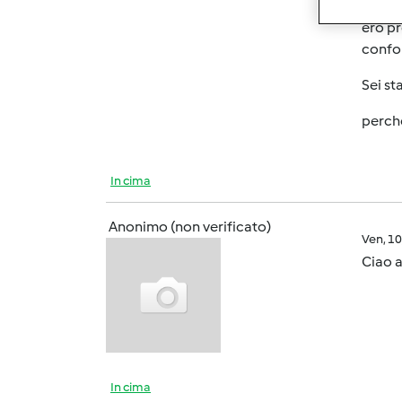
ero pr
confo
Sei st
perch
In cima
Anonimo (non verificato)
Ven, 1
Ciao a
In cima