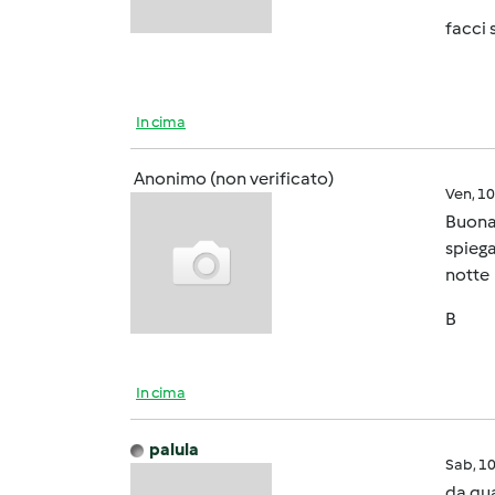
facci 
In cima
Anonimo (non verificato)
Ven, 1
Buona 
spiega
notte
B
In cima
palula
Sab, 1
da qua