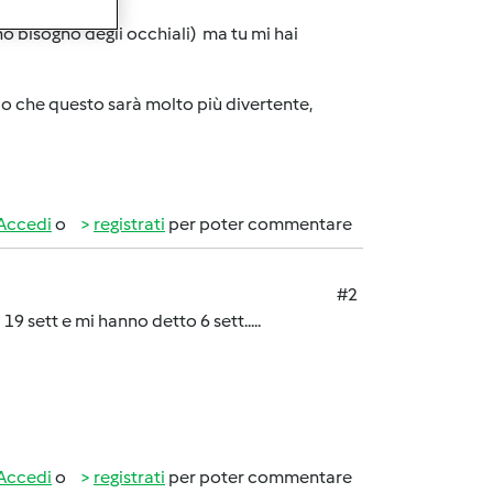
o bisogno degli occhiali) ma tu mi hai
io che questo sarà molto più divertente,
Accedi
o
registrati
per poter commentare
#2
19 sett e mi hanno detto 6 sett.....
Accedi
o
registrati
per poter commentare