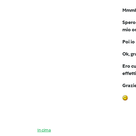
Mmmhhh
Spero 
mio or
Poi io
Ok, gr
Ero cu
effet
Grazi
In cima