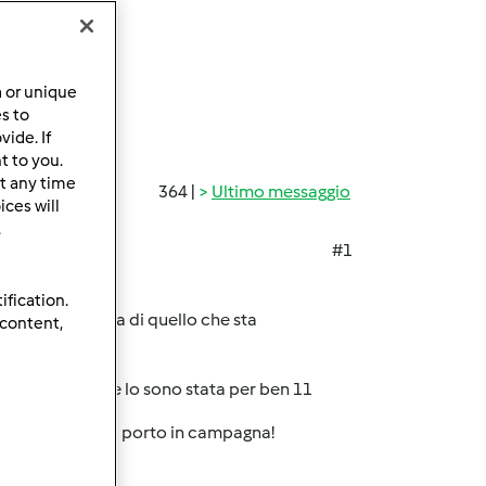
a or unique
es to
ide. If
t to you.
t any time
364 |
Ultimo messaggio
ces will
.
#1
ification.
ra la stessa cosa di quello che sta
 content,
ice con il mio e lo sono stata per ben 11
o aggiustare e lo porto in campagna!