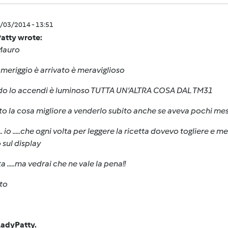
0/03/2014 - 13:51
atty wrote:
Mauro
omeriggio è arrivato è meraviglioso
o lo accendi è luminoso TUTTA UN'ALTRA COSA DAL TM31
to la cosa migliore a venderlo subito anche se aveva pochi mesi
... io .....che ogni volta per leggere la ricetta dovevo togliere e 
o
sul display
a .....ma vedrai che ne vale la pena!!
to
LadyPatty.