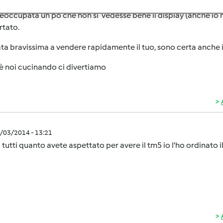
eoccupata un po che non si vedesse bene il display (anche io h
rtato.
ata bravissima a vendere rapidamente il tuo, sono certa anche 
è noi cucinando ci divertiamo
0/03/2014 - 13:21
 tutti quanto avete aspettato per avere il tm5 io l'ho ordinato il 