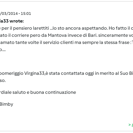
0/03/2014 - 15:01
ia33 wrote:
 per il pensiero larettiti ...lo sto ancora aspettando. Ho fatto i
to il corriere pero da Mantova invece di Bari. sinceramente vo
amato tante volte il servizio clienti ma sempre la stessa frase : 
....
omeriggio Virgina33,è stata contattata oggi in merito al Suo 
so.
rdiale saluto e buona continuazione
Bimby