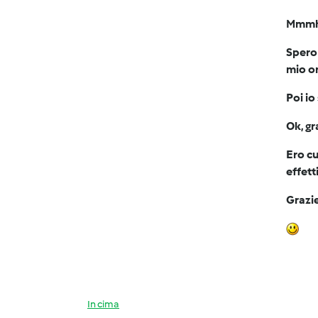
Mmmhhh
Spero 
mio or
Poi io
Ok, gr
Ero cu
effet
Grazi
In cima