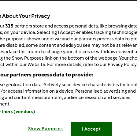
 per:
Risultati per pagina:
 About Your Privacy
ultati più recenti
10
our
315
partners store and access personal data, like browsing dat
rs, on your device. Selecting I Accept enables tracking technologi
he purposes shown under we and our partners process data to prov
are disabled, some content and ads you see may not be as relevan
esurface this menu to change your choices or withdraw consent a
ng the Show Purposes link on the bottom of the webpage .Your choi
ct within our Website. For more details, refer to our Privacy Policy
0/03/2014 - 13:13
our partners process data to provide:
 Patty!
se geolocation data. Actively scan device characteristics for ident
o qui e attendo fiduciosa! Io ho ancora iltm21. Mi successe allo
/or access information on a device. Personalised advertising and
dendo adesso con il tm5.
ing and content measurement, audience research and services
ment.
e dopo avero ricevuto uscí il 31! Non me ne preoccupai ero fel
artners (vendors)
Ora devo dire ha qualche cedimento ma... Quasi, quasi lo facci
Show Purposes
I Accept
 tecnologia non sono preoccupata, la adoro!