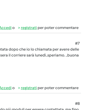
Accedi
o
registrati
per poter commentare
#7
ntata dopo che io lo chiamata per avere delle
era il corriere sarà lunedì..speriamo. ..buona
Accedi
o
registrati
per poter commentare
#8
do più moduli per essere contattata, ma fino