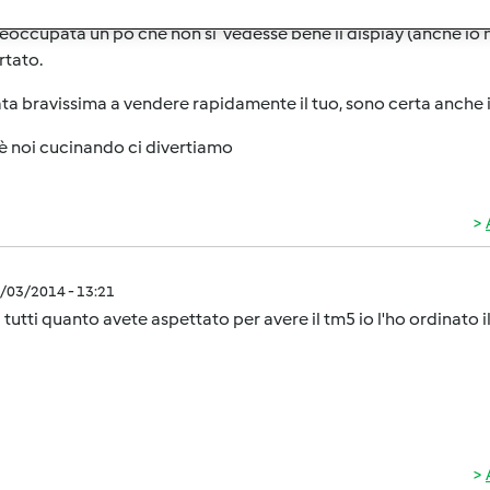
eoccupata un po che non si vedesse bene il display (anche io h
rtato.
ata bravissima a vendere rapidamente il tuo, sono certa anche 
è noi cucinando ci divertiamo
0/03/2014 - 13:21
 tutti quanto avete aspettato per avere il tm5 io l'ho ordinato il 