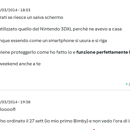
0/03/2014 - 18:53
ati se riesce un salva schermo
utilizzato quello del Nintendo 3DXL perchè ne avevo a casa
que essendo come un smartphone si usura e si riga
viene proteggerlo come ho fatto io e
funzione perfettamente l
weekend anche a te
0/03/2014 - 19:38
loooo!!!
l'ho ordinato il 27 sett (io mio primo Bimby) e non vedo l'ora di 