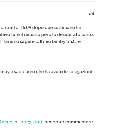
#4
l contratto il 6.09 dopo due settimane ha
levo fare il recesso pero lo desiderato tanto.
Ti faremo sapere..... Il mio bimby tm31 e
Bimby e sappiamo che ha avuto le spiegazioni
Accedi
o
registrati
per poter commentare