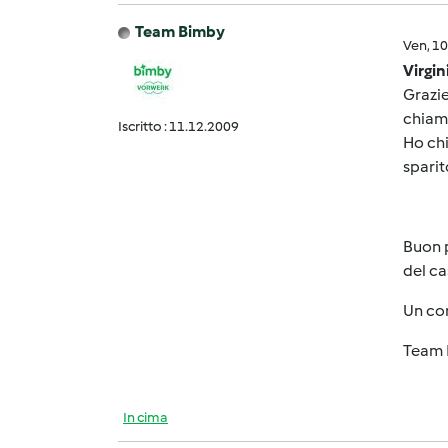
Team Bimby
Ven, 1
Virgin
Grazie
chiama
Iscritto : 11.12.2009
Ho chi
sparito
Buon p
del ca
Un co
Team 
In cima