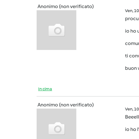
Anonimo (non verificato)
Ven, 1
procur
io ho 
comun
ti con
buon 
In cima
Anonimo (non verificato)
Ven, 1
Beeell
io ho 