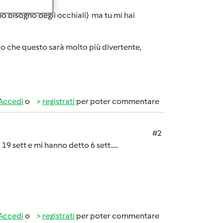
o bisogno degli occhiali) ma tu mi hai
io che questo sarà molto più divertente,
Accedi
o
registrati
per poter commentare
#2
19 sett e mi hanno detto 6 sett.....
Accedi
o
registrati
per poter commentare