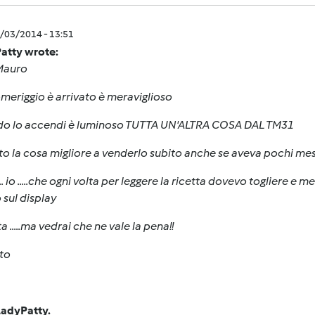
0/03/2014 - 13:51
atty wrote:
Mauro
omeriggio è arrivato è meraviglioso
o lo accendi è luminoso TUTTA UN'ALTRA COSA DAL TM31
to la cosa migliore a venderlo subito anche se aveva pochi mesi
... io .....che ogni volta per leggere la ricetta dovevo togliere e 
o
sul display
a .....ma vedrai che ne vale la pena!!
to
LadyPatty.