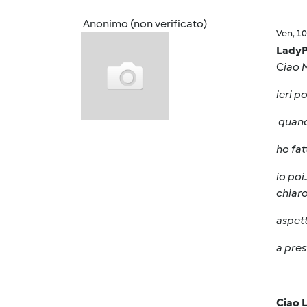
Anonimo (non verificato)
Ven, 1
LadyP
C
iao 
ieri p
quand
ho fat
io poi
chiar
aspett
a pres
Ciao 