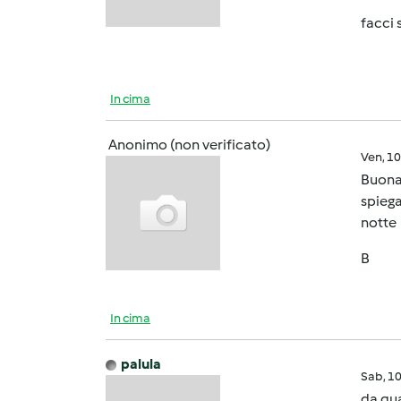
facci 
In cima
Anonimo (non verificato)
Ven, 1
Buona 
spiega
notte
B
In cima
palula
Sab, 1
da qua