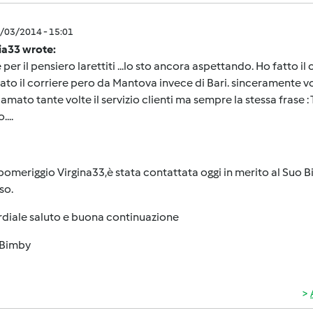
0/03/2014 - 15:01
ia33 wrote:
 per il pensiero larettiti ...lo sto ancora aspettando. Ho fatto i
to il corriere pero da Mantova invece di Bari. sinceramente vo
amato tante volte il servizio clienti ma sempre la stessa frase : 
....
omeriggio Virgina33,è stata contattata oggi in merito al Suo 
so.
rdiale saluto e buona continuazione
Bimby