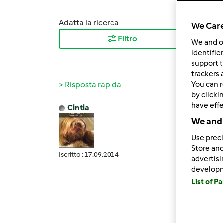
Adatta la ricerca
Ordina
We Care
Filtro
I ris
We and 
identifie
support t
trackers 
Risposta rapida
You can r
by clicki
have effe
Cintia
Ven, 1
We and 
Grazie
Use preci
io son
Store and
Iscritto : 17.09.2014
succe
advertis
develop
un mes
List of P
anni! 
per la