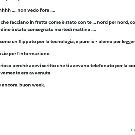
h .... non vedo l'ora ....
che facciano in fretta come è stato con te ... nord per nord, c
dine è stato consegnato martedì mattina ....
 sono un flippato per la tecnologia, e pure io - alemo per leggere
azie per l'informazione.
rioso perchè avevi scritto che ti avevano telefonato per la c
tivamente era avvenuta.
e ancora, buon week.