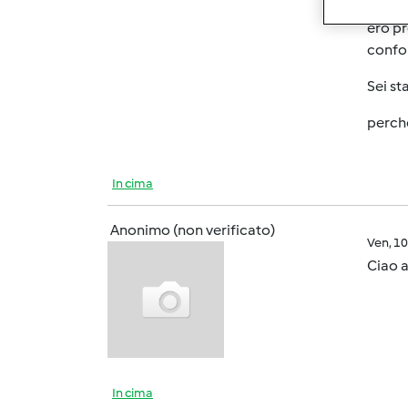
ero pr
confo
Sei st
perch
In cima
Anonimo (non verificato)
Ven, 1
Ciao a
In cima