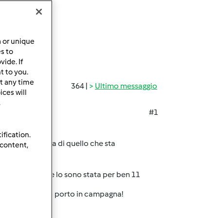
a or unique
es to
ide. If
t to you.
t any time
364 |
Ultimo messaggio
ces will
.
#1
ification.
ra la stessa cosa di quello che sta
 content,
ice con il mio e lo sono stata per ben 11
o aggiustare e lo porto in campagna!