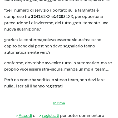
"Se il numero di servizio riportato sulla targhetta è
compreso tra
1242
31XX e
1420
31XX, per opportuna
precauzione Le invieremo, del tutto gratuitamente, una
nuova guarnizione."
grazie x la conferma,volevo esserne sicura!ma se ho
capito bene dal post non devo segnalarlo fanno
automaticamente vero?
confermo, dovrebbe avvenire tutto in automatico. ma se
proprio vuoi essere stra-sicura, manda un mp al team....
Però da come ha scritto lo stesso team, non devi fare
nulla.. i seriali li hanno registrati
In cima
Accedi
o
registrati
per poter commentare