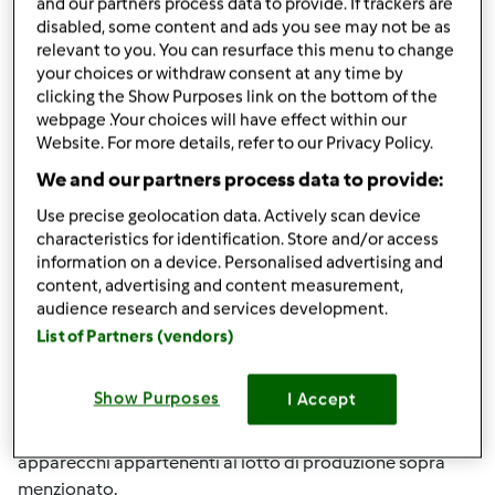
and our partners process data to provide. If trackers are
Tm31.
disabled, some content and ads you see may not be as
relevant to you. You can resurface this menu to change
Se il Suo Bimby non fa parte del lotto di produzione sopra
your choices or withdraw consent at any time by
evidenziato, il coperchio dovrebbe funzionare
clicking the Show Purposes link on the bottom of the
correttamente; la sostituizione della guarnizione del
webpage .Your choices will have effect within our
Website. For more details, refer to our Privacy Policy.
coperchio non sarà necessaria.
We and our partners process data to provide:
Estensione della garanzia di un anno
Use precise geolocation data. Actively scan device
Vorwerk ha deciso di estendere di un ulteriore anno la
characteristics for identification. Store and/or access
garanzia per tutti i TM 31* che sono stati fabbricati a
information on a device. Personalised advertising and
partire dal CW 42 del 2012. Questo significa che tutti
content, advertising and content measurement,
audience research and services development.
Bimby TM31 con un numero di service che inizia dal
List of Partners (vendors)
124231XX beneficieranno di questa estensione e non
dovranno fare nulla per ottenerla.
Show Purposes
I Accept
I nostri centri assitenza autorizzati sono informati che
l’estensione di garanzia di un anno è applicata a tutti gli
apparecchi appartenenti al lotto di produzione sopra
menzionato.