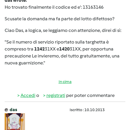
das wrote:
Ho trovato finalmente il codice ed e': 13163146
Scusate la domanda ma fa parte del lotto difettoso?
Ciao Das, a logica, se leggiamo con attenzione, direi di sì:
"Se il numero di servizio riportato sulla targhetta è
compreso tra
1242
31XX e
1420
31XX, per opportuna
precauzione Le invieremo, del tutto gratuitamente, una
nuova guarnizione."
In cima
Accedi
o
registrati
per poter commentare
das
Iscritto : 10.10.2013