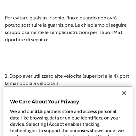
Per evitare qualsiasi rischio, fino a quando non avrà
potuto sostituire la guarnizione, Le chiediamo di seguire
scrupolosamente le semplici istruzioni per il Suo TM31
riportate di seguito:
1. Dopo aver utilizzato alte velocità (superiori alla 4), porti
la manopola a velocità 1.
2. Lasci la manopola sulla velocità 1 per 3 secondi.
We Care About Your Privacy
3. A quel punto porti la manopola su
e sollevi cautamente
We and our
315
partners store and access personal
il coperchio.
data, like browsing data or unique identifiers, on your
device. Selecting I Accept enables tracking
Seguendo queste semplici istruzioni la Sua sicurezza sarà
technologies to support the purposes shown under we
salvaguardata durante l’attesa della nuova guarnizione