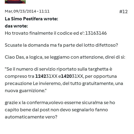
Mar, 09/23/2014 - 11:11
#12
La Simo Pestifera wrote:
das wrote:
Ho trovato finalmente il codice ed e': 13163146
Scusate la domanda ma fa parte del lotto difettoso?
Ciao Das, a logica, se leggiamo con attenzione, direi di sì:
"Se il numero di servizio riportato sulla targhetta è
compreso tra
1242
31XX e
1420
31XX, per opportuna
precauzione Le invieremo, del tutto gratuitamente, una
nuova guarnizione."
grazie x la conferma,volevo esserne sicura!ma se ho
capito bene dal post non devo segnalarlo fanno
automaticamente vero?