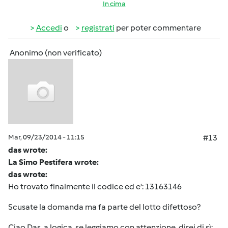
In cima
Accedi
o
registrati
per poter commentare
Anonimo (non verificato)
Mar, 09/23/2014 - 11:15
#13
das wrote:
La Simo Pestifera wrote:
das wrote:
Ho trovato finalmente il codice ed e': 13163146
Scusate la domanda ma fa parte del lotto difettoso?
Ciao Das, a logica, se leggiamo con attenzione, direi di sì: