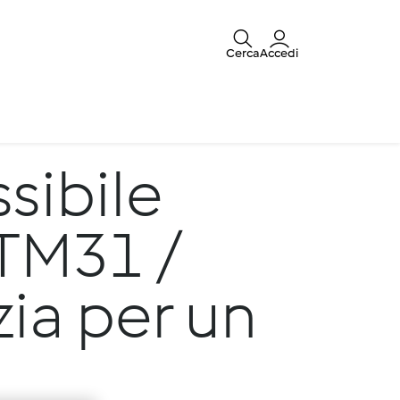
Cerca
Accedi
sibile
 TM31 /
zia per un