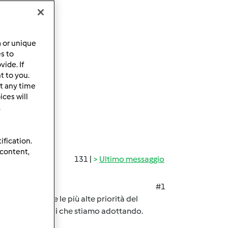
a or unique
es to
ide. If
t to you.
t any time
ces will
.
ification.
 content,
131 |
Ultimo messaggio
#1
 sono da sempre le più alte priorità del
re precauzionali che stiamo adottando.