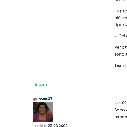
La pre
più se
riport
4. Chi
Per ot
sono g
Team 
In cima
rosa47
Lun, 0
Sono v
hanno 
Iscritto : 23.08.2008