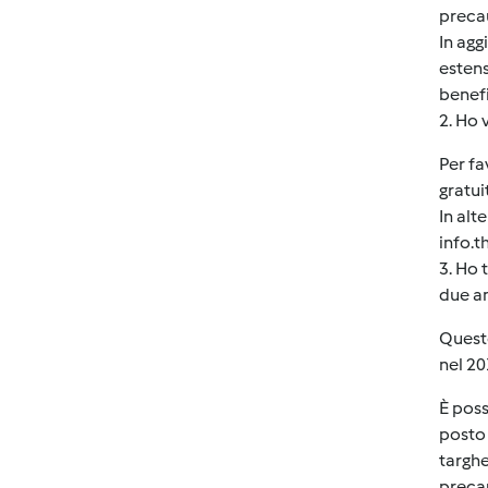
precau
In agg
estens
benefi
2. Ho 
Per fa
gratui
In alt
info.
3. Ho 
due an
Quest
nel 20
È poss
posto 
targhe
precau