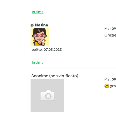
In cima
Nasina
Mar, 0
Grazie
Iscritto : 07.03.2013
In cima
Anonimo (non verificato)
Mar, 0
gra