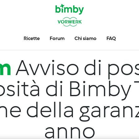
Ricette
Forum
Chi siamo
FAQ
m
Avviso di pos
osità di Bimby
e della garan
anno