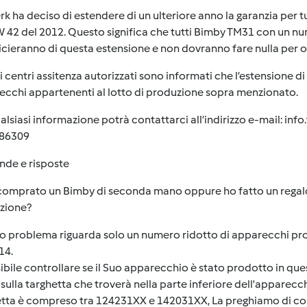
k ha deciso di estendere di un ulteriore anno la garanzia per tut
 42 del 2012. Questo significa che tutti Bimby TM31 con un nu
cieranno di questa estensione e non dovranno fare nulla per o
ri centri assitenza autorizzati sono informati che l’estensione di 
cchi appartenenti al lotto di produzione sopra menzionato.
alsiasi informazione potrà contattarci all’indirizzo e-mail:
inf
86309
de e risposte
 comprato un Bimby di seconda mano oppure ho fatto un regal
izione?
o problema riguarda solo un numero ridotto di apparecchi pro
14.
ibile controllare se il Suo apparecchio è stato prodotto in que
sulla targhetta che troverà nella parte inferiore dell'apparecchi
tta è compreso tra 124231XX e 142031XX, La preghiamo di comu