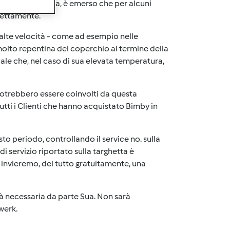
de accuratezza, è emerso che per alcuni
fettamente.
d alte velocità - come ad esempio nelle
molto repentina del coperchio al termine della
ale che, nel caso di sua elevata temperatura,
potrebbero essere coinvolti da questa
utti i Clienti che hanno acquistato Bimby in
to periodo, controllando il service no. sulla
di servizio riportato sulla targhetta è
nvieremo, del tutto gratuitamente, una
à necessaria da parte Sua. Non sarà
werk.