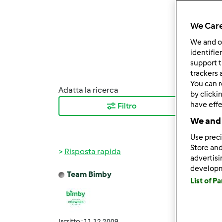
We Care
We and 
identifie
support t
trackers 
You can r
Adatta la ricerca
Ordina
by clicki
have effe
Filtro
I ris
We and 
Use preci
Store and
Risposta rapida
advertis
develop
Team Bimby
List of P
Lun, 0
L’ecce
Grupp
Iscritto : 11.12.2009