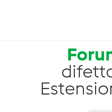
Salta al contenuto principale
Foru
difett
Estension