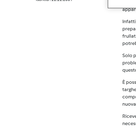
Grazi
appar
Infatt
prepar
frulla
potre
Solo p
proble
quest
È poss
targhe
compr
nuova 
Riceve
necess