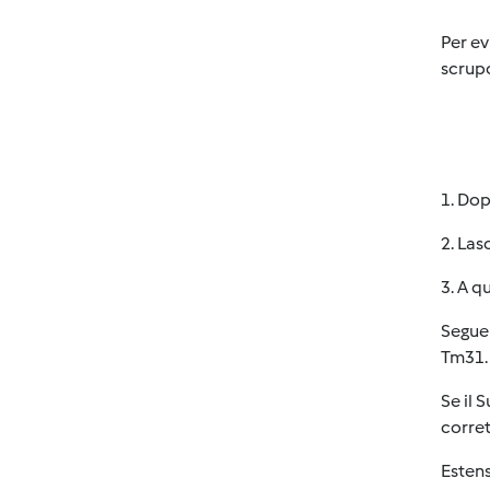
Per ev
scrupo
1. Dop
2. Las
3. A q
Seguen
Tm31.
Se il 
corret
Estens