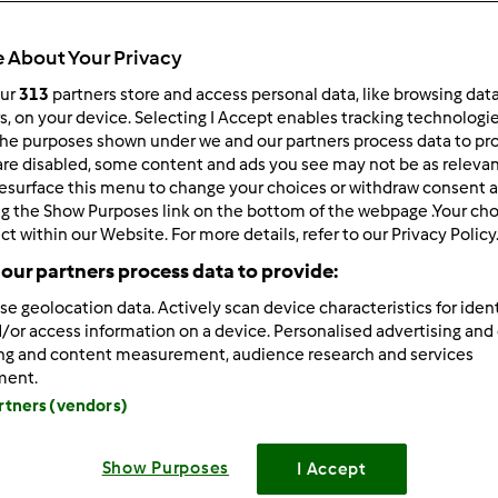
 About Your Privacy
our
313
partners store and access personal data, like browsing dat
rs, on your device. Selecting I Accept enables tracking technologi
he purposes shown under we and our partners process data to prov
are disabled, some content and ads you see may not be as relevan
esurface this menu to change your choices or withdraw consent a
 per:
Risultati per pagina:
ng the Show Purposes link on the bottom of the webpage .Your choi
ct within our Website. For more details, refer to our Privacy Policy
ultati più recenti
10
our partners process data to provide:
se geolocation data. Actively scan device characteristics for ident
/or access information on a device. Personalised advertising and
ing and content measurement, audience research and services
ment.
artners (vendors)
9/22/2014 - 17:09
llenza qualitativa e la massima soddisfazione dei nostri Clienti
o Vorwerk. Per questo desideriamo informarLa di alcune misu
Show Purposes
I Accept