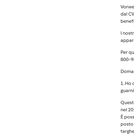
Vorwer
dal CW
benefi
I nost
appare
Per qu
800-9
Doman
1. Ho
guarn
Quest
nel 20
È poss
posto 
targhe