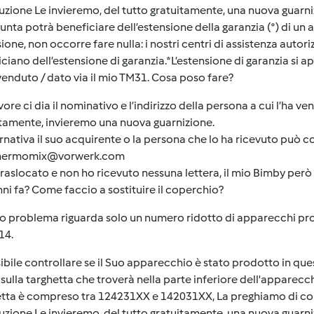
zione Le invieremo, del tutto gratuitamente, una nuova guarni
iunta potrà beneficiare dell’estensione della garanzia (*) di un
ione, non occorre fare nulla: i nostri centri di assistenza autor
ciano dell’estensione di garanzia.*L’estensione di garanzia si app
venduto / dato via il mio TM31. Cosa poso fare?
vore ci dia il nominativo e l’indirizzo della persona a cui l’ha ve
tamente, invieremo una nuova guarnizione.
ernativa il suo acquirente o la persona che lo ha ricevuto può 
thermomix@vorwerk.com
traslocato e non ho ricevuto nessuna lettera, il mio Bimby però
ni fa? Come faccio a sostituire il coperchio?
o problema riguarda solo un numero ridotto di apparecchi pro
14.
ibile controllare se il Suo apparecchio è stato prodotto in que
sulla targhetta che troverà nella parte inferiore dell'apparecchi
tta è compreso tra 124231XX e 142031XX, La preghiamo di comu
zione Le invieremo, del tutto gratuitamente, una nuova guarni