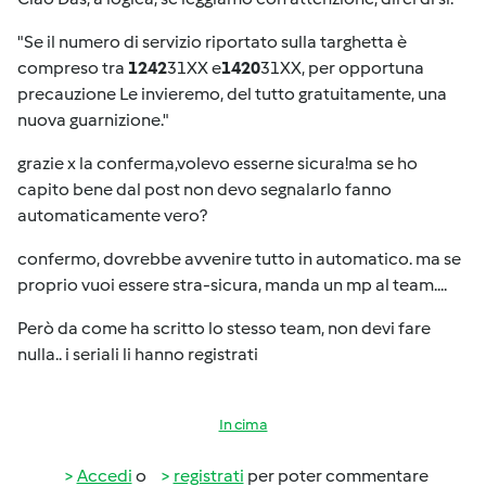
"Se il numero di servizio riportato sulla targhetta è
compreso tra
1242
31XX e
1420
31XX, per opportuna
precauzione Le invieremo, del tutto gratuitamente, una
nuova guarnizione."
grazie x la conferma,volevo esserne sicura!ma se ho
capito bene dal post non devo segnalarlo fanno
automaticamente vero?
confermo, dovrebbe avvenire tutto in automatico. ma se
proprio vuoi essere stra-sicura, manda un mp al team....
Però da come ha scritto lo stesso team, non devi fare
nulla.. i seriali li hanno registrati
In cima
Accedi
o
registrati
per poter commentare