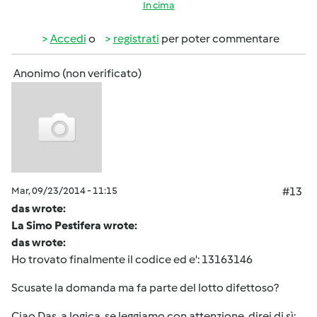
In cima
Accedi
o
registrati
per poter commentare
Anonimo (non verificato)
Mar, 09/23/2014 - 11:15
#13
das wrote:
La Simo Pestifera wrote:
das wrote:
Ho trovato finalmente il codice ed e': 13163146
Scusate la domanda ma fa parte del lotto difettoso?
Ciao Das, a logica, se leggiamo con attenzione, direi di sì: