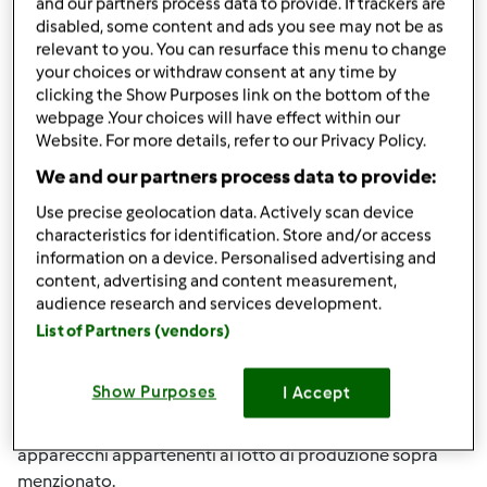
and our partners process data to provide. If trackers are
Tm31.
disabled, some content and ads you see may not be as
relevant to you. You can resurface this menu to change
Se il Suo Bimby non fa parte del lotto di produzione sopra
your choices or withdraw consent at any time by
evidenziato, il coperchio dovrebbe funzionare
clicking the Show Purposes link on the bottom of the
correttamente; la sostituizione della guarnizione del
webpage .Your choices will have effect within our
Website. For more details, refer to our Privacy Policy.
coperchio non sarà necessaria.
We and our partners process data to provide:
Estensione della garanzia di un anno
Use precise geolocation data. Actively scan device
Vorwerk ha deciso di estendere di un ulteriore anno la
characteristics for identification. Store and/or access
garanzia per tutti i TM 31* che sono stati fabbricati a
information on a device. Personalised advertising and
partire dal CW 42 del 2012. Questo significa che tutti
content, advertising and content measurement,
audience research and services development.
Bimby TM31 con un numero di service che inizia dal
List of Partners (vendors)
124231XX beneficieranno di questa estensione e non
dovranno fare nulla per ottenerla.
Show Purposes
I Accept
I nostri centri assitenza autorizzati sono informati che
l’estensione di garanzia di un anno è applicata a tutti gli
apparecchi appartenenti al lotto di produzione sopra
menzionato.