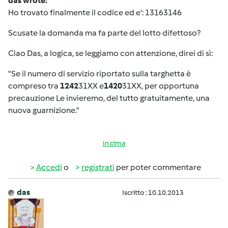
das wrote:
Ho trovato finalmente il codice ed e': 13163146
Scusate la domanda ma fa parte del lotto difettoso?
Ciao Das, a logica, se leggiamo con attenzione, direi di sì:
"Se il numero di servizio riportato sulla targhetta è
compreso tra
1242
31XX e
1420
31XX, per opportuna
precauzione Le invieremo, del tutto gratuitamente, una
nuova guarnizione."
In cima
Accedi
o
registrati
per poter commentare
das
Iscritto : 10.10.2013