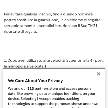
Per evitare qualsiasi rischio, fino a quando non avrà
potuto sostituire la guarnizione, Le chiediamo di seguire
scrupolosamente le semplici istruzioni per il Suo TM31
riportate di seguito:
1. Dopo aver utilizzato alte velocità (superiori alla 4), porti
la manopola a velocità 1.
2. Lasci la manopola sulla velocità 1 per 3 secondi.
We Care About Your Privacy
3. A quel punto porti la manopola su
e sollevi cautamente
We and our
313
partners store and access personal
il coperchio.
data, like browsing data or unique identifiers, on your
device. Selecting I Accept enables tracking
Seguendo queste semplici istruzioni la Sua sicurezza sarà
technologies to support the purposes shown under we
salvaguardata durante l’attesa della nuova guarnizione