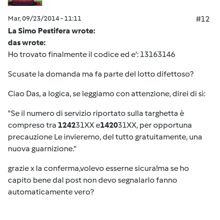
Mar, 09/23/2014 - 11:11
#12
La Simo Pestifera wrote:
das wrote:
Ho trovato finalmente il codice ed e': 13163146
Scusate la domanda ma fa parte del lotto difettoso?
Ciao Das, a logica, se leggiamo con attenzione, direi di sì:
"Se il numero di servizio riportato sulla targhetta è
compreso tra
1242
31XX e
1420
31XX, per opportuna
precauzione Le invieremo, del tutto gratuitamente, una
nuova guarnizione."
grazie x la conferma,volevo esserne sicura!ma se ho
capito bene dal post non devo segnalarlo fanno
automaticamente vero?