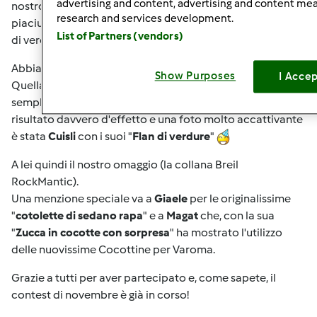
advertising and content, advertising and content m
nostro omaggio per aver preparato la ricetta che più ci é
research and services development.
piaciuta durante il contest di ottobre sui contorni a base
List of Partners (vendors)
di verdura.
Abbiamo ricevuto 12 ricette, tutte molto originali.
Show Purposes
I Acce
Quella che però ci ha colpito di più perchè ha unito la
semplicità degli ingredienti e delle manovre con un
risultato davvero d'effetto e una foto molto accattivante
è stata
Cuisli
con i suoi "
Flan di verdure
"
A lei quindi il nostro omaggio (la collana Breil
RockMantic).
Una menzione speciale va a
Giaele
per le originalissime
"
cotolette di sedano rapa
" e a
Magat
che, con la sua
"
Zucca in cocotte con sorpresa
" ha mostrato l'utilizzo
delle nuovissime Cocottine per Varoma.
Grazie a tutti per aver partecipato e, come sapete, il
contest di novembre è già in corso!