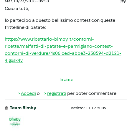
Mar, 10/23/2018 - 09:58
#9
Ciao a tutti,
Io partecipo a questo bellissimo contest con queste
frittelline di patate:
https://www.ricettario-bimby.it/contorni-
ricette/malfatti-di-patate-e-parmigiano-contest-
contorni-di-verdure/4s06lced-abbe3-238594-d2121-
4lgxsk4v
In cima
Accedi
o
registrati
per poter commentare
Team Bimby
Iscritto : 11.12.2009