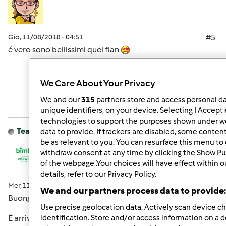
Gio, 11/08/2018 - 04:51
#5
é vero sono bellissimi quei flan
We Care About Your Privacy
In cima
We and our
315
partners store and access personal dat
Accedi
o
registrati
per poter commentare
unique identifiers, on your device. Selecting I Accept
technologies to support the purposes shown under we
Team Bimby
Iscritto : 11.12.2009
data to provide. If trackers are disabled, some conte
be as relevant to you. You can resurface this menu to
withdraw consent at any time by clicking the Show P
of the webpage .Your choices will have effect within 
details, refer to our Privacy Policy.
Mer, 11/07/2018 - 14:23
#6
We and our partners process data to provide:
Buongiorno a tutti,
Use precise geolocation data. Actively scan device cha
É arrivato il momento di scoprire chi si é aggiudicato il
identification. Store and/or access information on a 