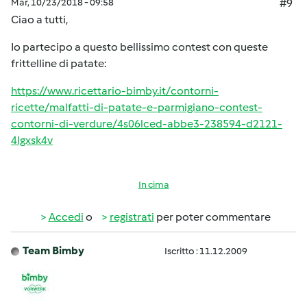
Mar, 10/23/2018 - 09:58
#9
Ciao a tutti,
Io partecipo a questo bellissimo contest con queste
frittelline di patate:
https://www.ricettario-bimby.it/contorni-
ricette/malfatti-di-patate-e-parmigiano-contest-
contorni-di-verdure/4s06lced-abbe3-238594-d2121-
4lgxsk4v
In cima
Accedi
o
registrati
per poter commentare
Team Bimby
Iscritto : 11.12.2009