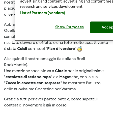
advertising and content, advertising and content m
nostro omaggio per aver preparato la ricetta che più ci é
research and services development.
piaciuta durante il contest di ottobre sui contorni a base
List of Partners (vendors)
di verdura.
Abbiamo ricevuto 12 ricette, tutte molto originali.
Show Purposes
I Acce
Quella che però ci ha colpito di più perchè ha unito la
semplicità degli ingredienti e delle manovre con un
risultato davvero d'effetto e una foto molto accattivante
è stata
Cuisli
con i suoi "
Flan di verdure
"
A lei quindi il nostro omaggio (la collana Breil
RockMantic).
Una menzione speciale va a
Giaele
per le originalissime
"
cotolette di sedano rapa
" e a
Magat
che, con la sua
"
Zucca in cocotte con sorpresa
" ha mostrato l'utilizzo
delle nuovissime Cocottine per Varoma.
Grazie a tutti per aver partecipato e, come sapete, il
contest di novembre è già in corso!