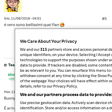
Gio, 11/08/2018 - 04:51
#5
é vero sono bellissimi quei flan
We Care About Your Privacy
In cima
We and our
313
partners store and access personal dat
Accedi
o
registrati
per poter commentare
unique identifiers, on your device. Selecting I Accept
technologies to support the purposes shown under we
Team Bimby
Iscritto : 11.12.2009
data to provide. If trackers are disabled, some conte
be as relevant to you. You can resurface this menu to
withdraw consent at any time by clicking the Show P
of the webpage .Your choices will have effect within 
details, refer to our Privacy Policy.
Mer, 11/07/2018 - 14:23
#6
We and our partners process data to provide:
Buongiorno a tutti,
Use precise geolocation data. Actively scan device cha
É arrivato il momento di scoprire chi si é aggiudicato il
identification. Store and/or access information on a 