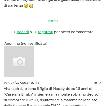
di partenza
In cima
Accedi
o
registrati
per poter commentare
Anonimo (non verificato)
Ven, 07/22/2011 - 07:48
#17
Ahahaah si, io sono il figlio di Maddy, dopo 15 anni di
"Caserma Bimby" insieme a mia moglie abbiamo deciso
di comprare il TM 31, risultato? Mia mamma ha lanciato
dalla finestra il suo vecchio TM 21 inscenando un