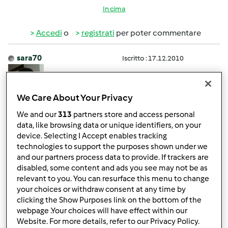
In cima
Accedi
o
registrati
per poter commentare
sara70
Iscritto : 17.12.2010
We Care About Your Privacy
Mer, 07/20/2011 - 20:53
#4
We and our
313
partners store and access personal
Io ho aspettato 1 mese perchè quando l'ho ordinato era il
data, like browsing data or unique identifiers, on your
device. Selecting I Accept enables tracking
periodo di Pasqua per cui le vacanze ma di solito dicono
technologies to support the purposes shown under we
che ci vogliono 15-20 giorni, nel frattempo puoi guardare
and our partners process data to provide. If trackers are
le ricette e salvare tra le preferite quelle che ti ispirano di
disabled, some content and ads you see may not be as
più .. ciao
relevant to you. You can resurface this menu to change
your choices or withdraw consent at any time by
clicking the Show Purposes link on the bottom of the
In cima
webpage .Your choices will have effect within our
Website. For more details, refer to our Privacy Policy.