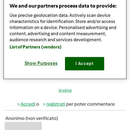
Accedi
o
registrati
per poter commentare
We and our partners process data to provide:
Use precise geolocation data. Actively scan device
Anonimo (non verificato)
characteristics for identification. Store and/or access
information on a device. Personalised advertising and
content, advertising and content measurement,
audience research and services development.
List of Partners (vendors)
Show Purposes
I Accept
Mer, 07/20/2011 - 21:14
#5
Benvenuti tra noi Elisa e Fabio!
In cima
Accedi
o
registrati
per poter commentare
Anonimo (non verificato)