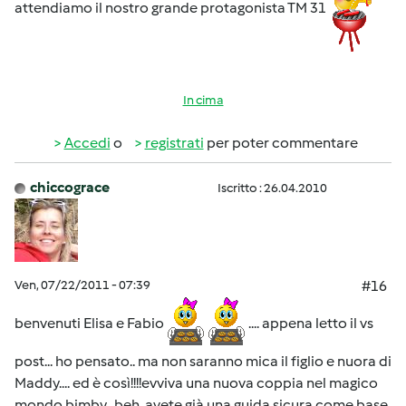
attendiamo il nostro grande protagonista TM 31
In cima
Accedi
o
registrati
per poter commentare
chiccograce
Iscritto : 26.04.2010
Ven, 07/22/2011 - 07:39
#16
benvenuti Elisa e Fabio
.... appena letto il vs
post... ho pensato.. ma non saranno mica il figlio e nuora di
Maddy.... ed è così!!!!evviva una nuova coppia nel magico
mondo bimby...beh, avete già una guida sicura come base