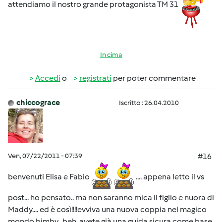
attendiamo il nostro grande protagonista TM 31
In cima
Accedi
o
registrati
per poter commentare
chiccograce
Iscritto : 26.04.2010
Ven, 07/22/2011 - 07:39
#16
benvenuti Elisa e Fabio
.... appena letto il vs
post... ho pensato.. ma non saranno mica il figlio e nuora di
Maddy.... ed è così!!!!evviva una nuova coppia nel magico
mondo bimby...beh, avete già una guida sicura come base