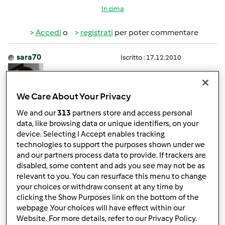
In cima
Accedi
o
registrati
per poter commentare
sara70
Iscritto : 17.12.2010
We Care About Your Privacy
Mer, 07/20/2011 - 20:53
#4
We and our
313
partners store and access personal
Io ho aspettato 1 mese perchè quando l'ho ordinato era il
data, like browsing data or unique identifiers, on your
device. Selecting I Accept enables tracking
periodo di Pasqua per cui le vacanze ma di solito dicono
technologies to support the purposes shown under we
che ci vogliono 15-20 giorni, nel frattempo puoi guardare
and our partners process data to provide. If trackers are
le ricette e salvare tra le preferite quelle che ti ispirano di
disabled, some content and ads you see may not be as
più .. ciao
relevant to you. You can resurface this menu to change
your choices or withdraw consent at any time by
clicking the Show Purposes link on the bottom of the
In cima
webpage .Your choices will have effect within our
Website. For more details, refer to our Privacy Policy.