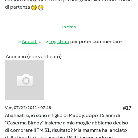
di partenza
In cima
Accedi
o
registrati
per poter commentare
Anonimo (non verificato)
Ven, 07/22/2011 - 07:48
#17
Ahahaah si, io sono il figlio di Maddy, dopo 15 anni di
"Caserma Bimby" insieme a mia moglie abbiamo deciso
di comprare il TM 31, risultato? Mia mamma ha lanciato
dalla finestra il suo vecchio TM 21 inscenando un