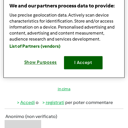
Accedi
o
registrati
per poter commentare
We and our partners process data to provide:
Use precise geolocation data. Actively scan device
Anonimo (non verificato)
characteristics for identification. Store and/or access
information on a device. Personalised advertising and
content, advertising and content measurement,
audience research and services development.
List of Partners (vendors)
Show Purposes
I Accept
Mer, 07/20/2011 - 21:14
#5
Benvenuti tra noi Elisa e Fabio!
In cima
Accedi
o
registrati
per poter commentare
Anonimo (non verificato)