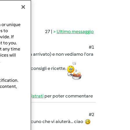
a or unique
es to
27 |
Ultimo messaggio
ide. If
t to you.
#1
t any time
non ci è ancora arrivato) e non vediamo l'ora
ces will
.
a con i vostri consigli e ricette.
ification.
 content,
Accedi
o
registrati
per poter commentare
#2
arà sempre qualcuno che vi aiuterà... ciao