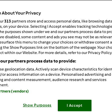
ultati più recenti
10
 About Your Privacy
our
313
partners store and access personal data, like browsing dat
rs, on your device. Selecting I Accept enables tracking technologi
he purposes shown under we and our partners process data to prov
are disabled, some content and ads you see may not be as relevan
7/20/2011 - 20:41
esurface this menu to change your choices or withdraw consent a
 tutti! Siamo Elisa e Fabio. Abbiamo appena comprato il tm31 (
ng the Show Purposes link on the bottom of the webpage .Your choi
ct within our Website. For more details, refer to our Privacy Policy
zzarirci. Speriamo che possiate aiutarci in questa nuova avventur
our partners process data to provide:
se geolocation data. Actively scan device characteristics for ident
/or access information on a device. Personalised advertising and
ing and content measurement, audience research and services
ment.
artners (vendors)
7/20/2011 - 20:43
lisa e ciao Fabio benvenuti ....chiedete pure e vedrete che ci s
Show Purposes
I Accept