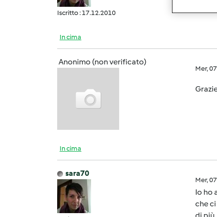
Iscritto : 17.12.2010
In cima
Anonimo (non verificato)
Mer, 0
Grazie
In cima
sara70
Mer, 0
Io ho 
che ci
di più 