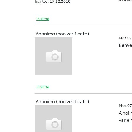
Iscritto : 17.12.2010
In cima
Anonimo (non verificato)
Mer, 0
Benven
In cima
Anonimo (non verificato)
Mer, 0
A noi 
varie 