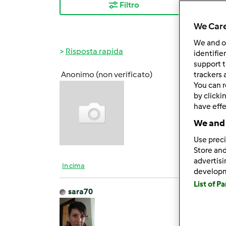
Filtro
I ris
We Care
We and 
Risposta rapida
identifie
support t
Anonimo (non verificato)
trackers 
Mer, 0
You can r
Ciao a
by clicki
have effe
di sbi
We and 
Use preci
Store and
advertis
In cima
develop
List of P
sara70
Mer, 0
Ciao E