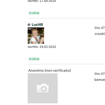
Iscritto : 17.04.2010
In cima
Luci48
Gio, 0
:cooki
Iscritto : 25.02.2010
In cima
Anonimo (non verificato)
Gio, 0
benven