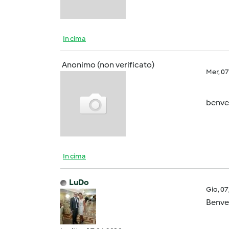
In cima
Anonimo (non verificato)
Mer, 0
benve
In cima
LuDo
Gio, 0
Benven