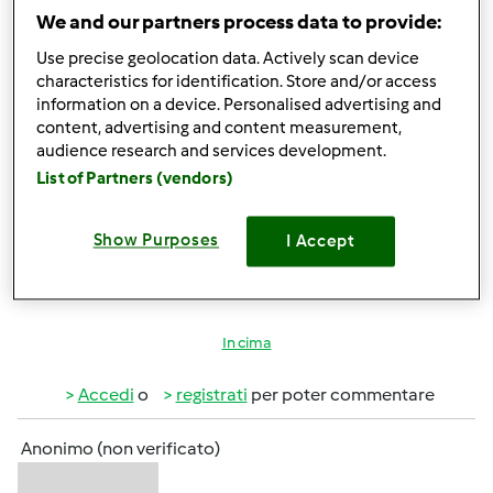
Accedi
o
registrati
per poter commentare
We and our partners process data to provide:
Use precise geolocation data. Actively scan device
Anonimo (non verificato)
characteristics for identification. Store and/or access
information on a device. Personalised advertising and
content, advertising and content measurement,
audience research and services development.
List of Partners (vendors)
Show Purposes
I Accept
Mer, 07/20/2011 - 21:14
#5
Benvenuti tra noi Elisa e Fabio!
In cima
Accedi
o
registrati
per poter commentare
Anonimo (non verificato)