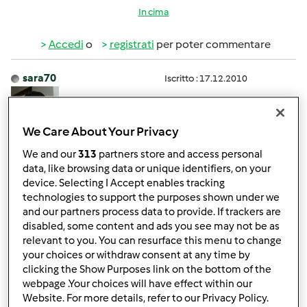
In cima
Accedi
o
registrati
per poter commentare
sara70
Iscritto : 17.12.2010
We Care About Your Privacy
Mer, 07/20/2011 - 20:53
#4
We and our
313
partners store and access personal
Io ho aspettato 1 mese perchè quando l'ho ordinato era il
data, like browsing data or unique identifiers, on your
device. Selecting I Accept enables tracking
periodo di Pasqua per cui le vacanze ma di solito dicono
technologies to support the purposes shown under we
che ci vogliono 15-20 giorni, nel frattempo puoi guardare
and our partners process data to provide. If trackers are
le ricette e salvare tra le preferite quelle che ti ispirano di
disabled, some content and ads you see may not be as
più .. ciao
relevant to you. You can resurface this menu to change
your choices or withdraw consent at any time by
clicking the Show Purposes link on the bottom of the
In cima
webpage .Your choices will have effect within our
Website. For more details, refer to our Privacy Policy.