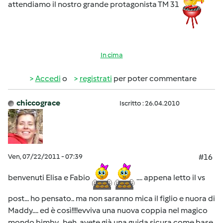
attendiamo il nostro grande protagonista TM 31
In cima
Accedi
o
registrati
per poter commentare
chiccograce
Iscritto : 26.04.2010
Ven, 07/22/2011 - 07:39
#16
benvenuti Elisa e Fabio
.... appena letto il vs
post... ho pensato.. ma non saranno mica il figlio e nuora di
Maddy.... ed è così!!!!evviva una nuova coppia nel magico
mondo bimby...beh, avete già una guida sicura come base