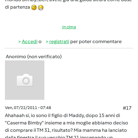
di partenza
In cima
Accedi
o
registrati
per poter commentare
Anonimo (non verificato)
Ven, 07/22/2011 - 07:48
#17
Ahahaah si, io sono il figlio di Maddy, dopo 15 anni di
"Caserma Bimby" insieme a mia moglie abbiamo deciso
di comprare il TM 31, risultato? Mia mamma ha lanciato
dalla finestra il suo vecchio TM 21 inscenando un