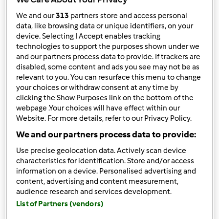
We and our
313
partners store and access personal
Anonimo (non verificato)
data, like browsing data or unique identifiers, on your
device. Selecting I Accept enables tracking
technologies to support the purposes shown under we
and our partners process data to provide. If trackers are
disabled, some content and ads you see may not be as
relevant to you. You can resurface this menu to change
your choices or withdraw consent at any time by
clicking the Show Purposes link on the bottom of the
Ven, 04/06/2012 - 16:48
#3
webpage .Your choices will have effect within our
naturalmente le ho fatte, altrimenti non sarebbero mie!!E'
Website. For more details, refer to our Privacy Policy.
stata un pò un'impresa ma quando mi incaponisco...
We and our partners process data to provide:
Comunque alla fine è stato divertente!
Use precise geolocation data. Actively scan device
grazie Sonia e tanti auguri
characteristics for identification. Store and/or access
information on a device. Personalised advertising and
content, advertising and content measurement,
In cima
audience research and services development.
List of Partners (vendors)
Accedi
o
registrati
per poter commentare