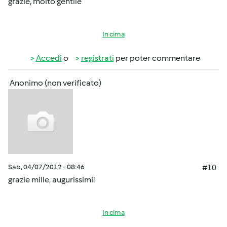
grazie, molto gentile
In cima
Accedi
o
registrati
per poter commentare
Anonimo (non verificato)
Sab, 04/07/2012 - 08:46
#10
grazie mille, augurissimi!
In cima