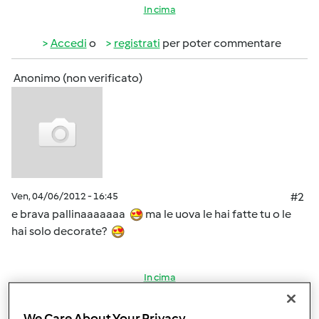
In cima
Accedi
o
registrati
per poter commentare
Anonimo (non verificato)
Ven, 04/06/2012 - 16:45
#2
e brava pallinaaaaaaa
ma le uova le hai fatte tu o le
hai solo decorate?
In cima
Accedi
o
registrati
per poter commentare
We Care About Your Privacy