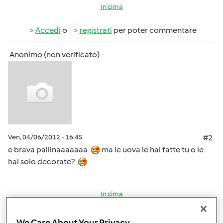
In cima
Accedi
o
registrati
per poter commentare
Anonimo (non verificato)
Ven, 04/06/2012 - 16:45
#2
e brava pallinaaaaaaa
ma le uova le hai fatte tu o le
hai solo decorate?
In cima
Accedi
o
registrati
per poter commentare
We Care About Your Privacy