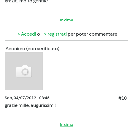
grazie, molto gentile
In cima
Accedi
o
registrati
per poter commentare
Anonimo (non verificato)
Sab, 04/07/2012 - 08:46
#10
grazie mille, augurissimi!
In cima