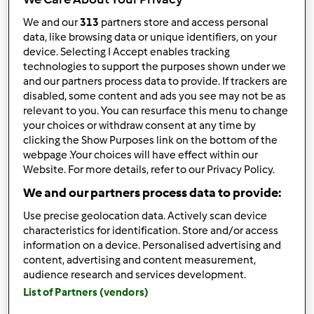
We and our
313
partners store and access personal
Anonimo (non verificato)
data, like browsing data or unique identifiers, on your
device. Selecting I Accept enables tracking
technologies to support the purposes shown under we
and our partners process data to provide. If trackers are
disabled, some content and ads you see may not be as
relevant to you. You can resurface this menu to change
your choices or withdraw consent at any time by
clicking the Show Purposes link on the bottom of the
Ven, 04/06/2012 - 16:48
#3
webpage .Your choices will have effect within our
naturalmente le ho fatte, altrimenti non sarebbero mie!!E'
Website. For more details, refer to our Privacy Policy.
stata un pò un'impresa ma quando mi incaponisco...
We and our partners process data to provide:
Comunque alla fine è stato divertente!
Use precise geolocation data. Actively scan device
grazie Sonia e tanti auguri
characteristics for identification. Store and/or access
information on a device. Personalised advertising and
content, advertising and content measurement,
In cima
audience research and services development.
List of Partners (vendors)
Accedi
o
registrati
per poter commentare