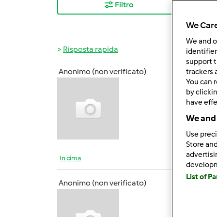
Filtro
I ris
We Care
We and 
Risposta rapida
identifie
support t
Anonimo (non verificato)
trackers 
Ven, 0
You can r
by clicki
have effe
We and 
Use preci
Store and
advertis
In cima
develop
List of P
Anonimo (non verificato)
Ven, 0
e bra