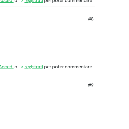
Accedi
o
registrati
per poter commentare
#8
Accedi
o
registrati
per poter commentare
#9