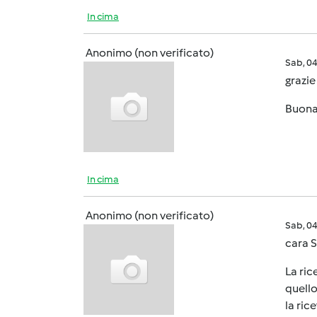
In cima
Anonimo (non verificato)
Sab, 0
grazie
Buona
In cima
Anonimo (non verificato)
Sab, 0
cara S
La ric
quello
la ric