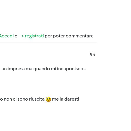
Accedi
o
registrati
per poter commentare
#5
pò un'impresa ma quando mi incaponisco...
o non ci sono riuscita
me la daresti