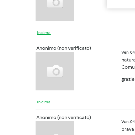
In cima
Anonimo (non verificato)
Ven, 0
natura
Comunq
grazie
In cima
Anonimo (non verificato)
Ven, 0
brava 