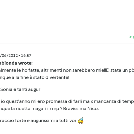
4/06/2012 - 16:57
nabionda wrote:
lmente le ho fatte, altrimenti non sarebbero mie!!E' stata un 
ue alla fine è stato divertente!
 Sonia e tanti auguri
io quest'anno mi ero promessa di farli ma x mancanza di temp
ue la ricetta magari in mp ? Bravissima Nico.
raccio forte e augurissimi a tutti voi