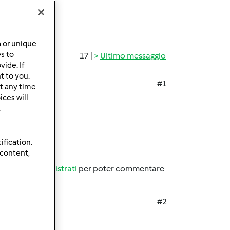
a or unique
es to
17 |
Ultimo messaggio
ide. If
t to you.
#1
t any time
ces will
.
ification.
 content,
Accedi
o
registrati
per poter commentare
#2
corate?