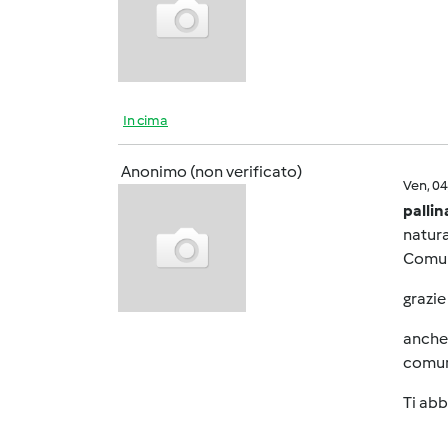
In cima
Anonimo (non verificato)
Ven, 0
palli
natura
Comunq
grazie
anche 
comunq
Ti abb