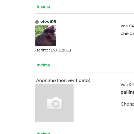
In cima
vivvi05
Ven, 0
che b
Iscritto : 15.01.2011
In cima
Anonimo (non verificato)
Ven, 0
palli
Che s
In cima