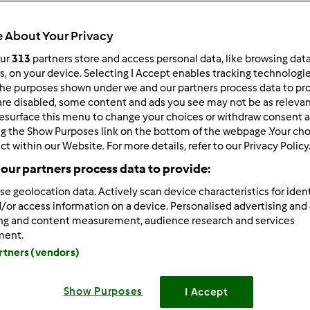
ultati più recenti
10
 About Your Privacy
our
313
partners store and access personal data, like browsing dat
rs, on your device. Selecting I Accept enables tracking technologi
he purposes shown under we and our partners process data to prov
are disabled, some content and ads you see may not be as relevan
4/06/2012 - 16:37
esurface this menu to change your choices or withdraw consent a
ng the Show Purposes link on the bottom of the webpage .Your choi
ct within our Website. For more details, refer to our Privacy Policy
our partners process data to provide:
se geolocation data. Actively scan device characteristics for ident
/or access information on a device. Personalised advertising and
ing and content measurement, audience research and services
ment.
artners (vendors)
4/06/2012 - 16:45
va pallinaaaaaaa
ma le uova le hai fatte tu o le hai solo de
Show Purposes
I Accept