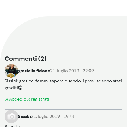
Commenti
(2)
graziella fidone
21. luglio 2019 - 22:09
Sissibi
: graziee, fammi sapere quando li provi se sono stati
graditi
😊
Accedi
o
registrati
Sissibi
21. luglio 2019 - 19:44
Salvata