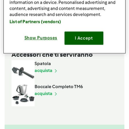
information on a device. Personalised advertising and
3
cucchiai
di Marsala secco
content, advertising and content measurement,
1
pizzico
di cannella in polvere
audience research and services development.
150
grammi
cioccolato fondente
List of Partners (vendors)
Aggiungi alla lista della spesa
Show Purposes
I Accept
Accessori che ti serviranno
Spatola
acquista
Boccale Completo TM6
acquista