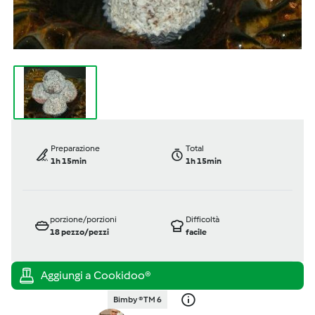
Preparazione
Total
1h 15min
1h 15min
porzione/porzioni
Difficoltà
18
pezzo/pezzi
facile
Bimby ® TM 6