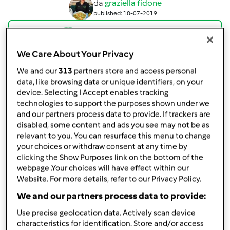
da
graziella fidone
published: 18-07-2019
Aggiungi alle mie raccolte
condividi la ricetta
We Care About Your Privacy
Crea variante
We and our
313
partners store and access personal
data, like browsing data or unique identifiers, on your
device. Selecting I Accept enables tracking
technologies to support the purposes shown under we
and our partners process data to provide. If trackers are
disabled, some content and ads you see may not be as
relevant to you. You can resurface this menu to change
Ingredienti
your choices or withdraw consent at any time by
clicking the Show Purposes link on the bottom of the
Bon Bon ricotta e cocco
webpage .Your choices will have effect within our
Website. For more details, refer to our Privacy Policy.
Ingredienti :
We and our partners process data to provide:
300
grammi
di ricotta fresca
Use precise geolocation data. Actively scan device
200
grammi
cocco disidratato grattugiato
characteristics for identification. Store and/or access
60 Gr
grammi
zucchero di canna