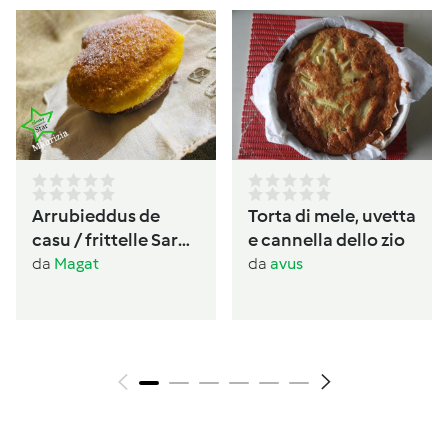
Arrubieddus de
Torta di mele, uvetta
casu / frittelle Sarde
e cannella dello zio
al formaggio di
da
Magat
da
avus
carnevale