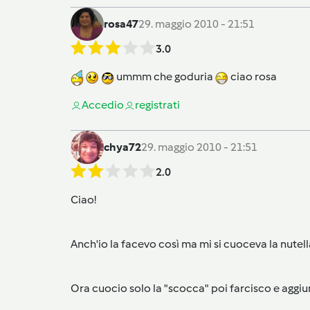
rosa47
29. maggio 2010 - 21:51
3.0
ummm che goduria
ciao rosa
Accedi
o
registrati
chya72
29. maggio 2010 - 21:51
2.0
Ciao!
Anch'io la facevo così ma mi si cuoceva la nutella
Ora cuocio solo la "scocca" poi farcisco e aggiungo 