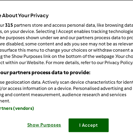
Total
55min
 About Your Privacy
our
315
partners store and access personal data, like browsing dat
rs, on your device. Selecting I Accept enables tracking technologi
he purposes shown under we and our partners process data to prov
porzione/porzioni
0
porzione/porzioni
are disabled, some content and ads you see may not be as relevan
esurface this menu to change your choices or withdraw consent a
ng the Show Purposes link on the bottom of the webpage .Your choi
ct within our Website. For more details, refer to our Privacy Policy
Difficoltà
our partners process data to provide:
--
se geolocation data. Actively scan device characteristics for ident
/or access information on a device. Personalised advertising and
ing and content measurement, audience research and services
ment.
artners (vendors)
Show Purposes
I Accept