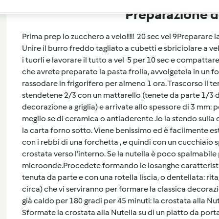
Preparazione de
Prima prep lo zucchero a velo!!!!! 20 sec vel 9Preparare la
Unire il burro freddo tagliato a cubetti e sbriciolare a vel
i tuorli e lavorare il tutto a vel 5 per 10 sec e compatt
che avrete preparato la pasta frolla, avvolgetela in un fo
rassodare in frigorifero per almeno 1 ora. Trascorso il t
stendetene 2/3 con un mattarello (tenete da parte 1/3 di f
decorazione a griglia) e arrivate allo spessore di 3 mm: p
meglio se di ceramica o antiaderente .Io la stendo sulla c
la carta forno sotto. Viene benissimo ed è facilmente est
con i rebbi di una forchetta , e quindi con un cucchiaio s
crostata verso l’interno. Se la nutella è poco spalmabil
microonde.Procedete formando le losanghe caratteristic
tenuta da parte e con una rotella liscia, o dentellata: rita
circa) che vi serviranno per formare la classica decorazio
già caldo per 180 gradi per 45 minuti: la crostata alla Nu
Sformate la crostata alla Nutella su di un piatto da por