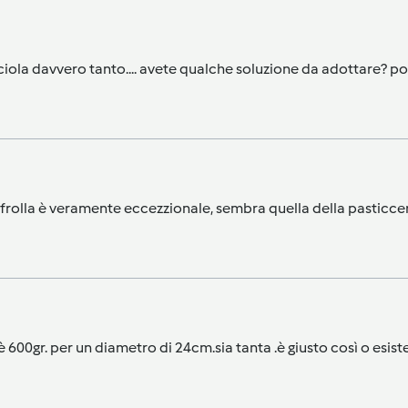
riciola davvero tanto.... avete qualche soluzione da adottare? p
a frolla è veramente eccezzionale, sembra quella della pasticcer
è 600gr. per un diametro di 24cm.sia tanta .è giusto così o esist