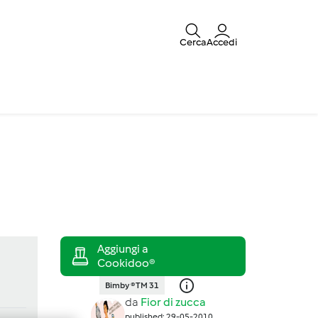
Cerca
Accedi
Bimby ® TM 31
da
Fior di zucca
published: 29-05-2010