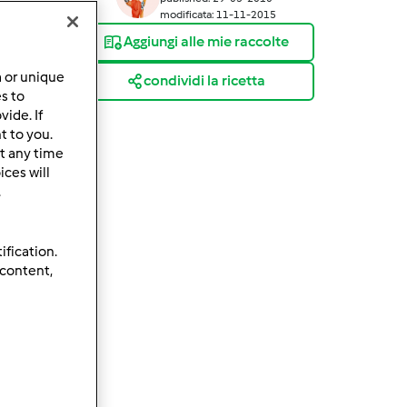
modificata: 11-11-2015
Aggiungi alle mie raccolte
a or unique
condividi la ricetta
es to
ide. If
t to you.
t any time
ces will
.
ification.
 content,