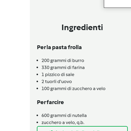
Ingredienti
Per la pasta frolla
200
grammi
di burro
330
grammi
di farina
1
pizzico
di sale
2
tuorli d'uovo
100
grammi
di zucchero a velo
Per farcire
600
grammi
di nutella
zucchero a velo,
q.b.