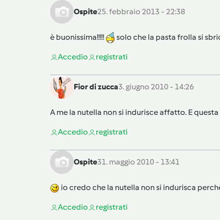
Ospite
25. febbraio 2013 - 22:38
è buonissima!!!!!
solo che la pasta frolla si sb
Accedi
o
registrati
Fior di zucca
3. giugno 2010 - 14:26
A me la nutella non si indurisce affatto. E quest
Accedi
o
registrati
Ospite
31. maggio 2010 - 13:41
io credo che la nutella non si indurisca perch
Accedi
o
registrati