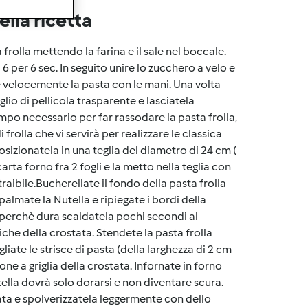
lla ricetta
 frolla mettendo la farina e il sale nel boccale.
 6 per 6 sec. In seguito unire lo zucchero a velo e
are velocemente la pasta con le mani. Una volta
glio di pellicola trasparente e lasciatela
empo necessario per far rassodare la pasta frolla,
rolla che vi servirà per realizzare le classica
osizionatela in una teglia del diametro di 24 cm (
arta forno fra 2 fogli e la metto nella teglia con
raibile.Bucherellate il fondo della pasta frolla
palmate la Nutella e ripiegate i bordi della
e perchè dura scaldatela pochi secondi al
he della crostata. Stendete la pasta frolla
gliate le strisce di pasta (della larghezza di 2 cm
ne a griglia della crostata. Infornate in forno
tella dovrà solo dorarsi e non diventare scura.
tata e spolverizzatela leggermente con dello