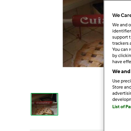
We Care
We and 
identifie
support t
trackers 
You can r
by clicki
have effe
We and 
Use preci
Store and
advertis
develop
List of P