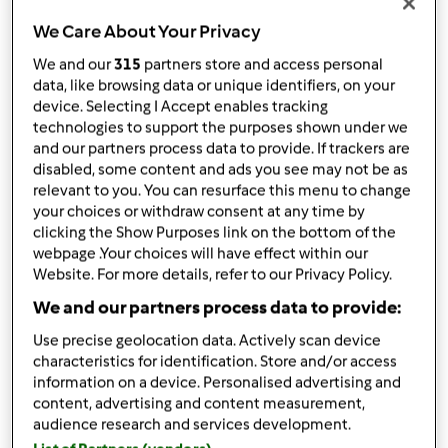
Aggiungi alla lista della spesa
We Care About Your Privacy
We and our
315
partners store and access personal
data, like browsing data or unique identifiers, on your
Accessori che ti serviranno
device. Selecting I Accept enables tracking
technologies to support the purposes shown under we
Spatola
and our partners process data to provide. If trackers are
acquista
disabled, some content and ads you see may not be as
relevant to you. You can resurface this menu to change
your choices or withdraw consent at any time by
Boccale Completo TM6
clicking the Show Purposes link on the bottom of the
acquista
webpage .Your choices will have effect within our
Website. For more details, refer to our Privacy Policy.
We and our partners process data to provide:
Use precise geolocation data. Actively scan device
characteristics for identification. Store and/or access
information on a device. Personalised advertising and
content, advertising and content measurement,
Condividi
le tue attività
audience research and services development.