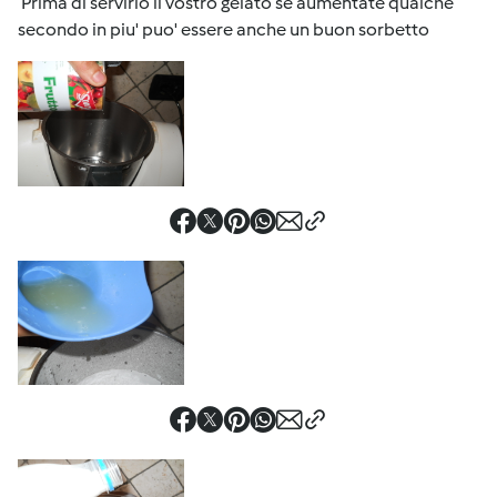
Prima di servirlo il vostro gelato se aumentate qualche
secondo in piu' puo' essere anche un buon sorbetto