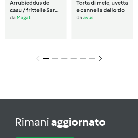
Arrubieddus de
Torta di mele, uvetta
casu / frittelle Sarde
e cannella dello zio
al formaggio di
da
Magat
da
avus
carnevale
Rimani
aggiornato