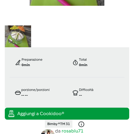
Preparazione
Total
0min
0min
porzione/porzioni
Difficoltà
--
--
--
Bimby ® TM 31
da
rosablu71