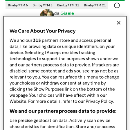
Bimby ® TM 6
Bimby ® TM 5
Bimby ® TM 31
Bimby ® TM 21
da
Giaele
published: 21-05-2020
Aggiungi alle mie raccolte
We Care About Your Privacy
We and our
315
partners store and access personal
condividi la ricetta
data, like browsing data or unique identifiers, on your
Crea variante
device. Selecting I Accept enables tracking
technologies to support the purposes shown under we
and our partners process data to provide. If trackers are
disabled, some content and ads you see may not be as
relevant to you. You can resurface this menu to change
your choices or withdraw consent at any time by
clicking the Show Purposes link on the bottom of the
Ingredienti
webpage .Your choices will have effect within our
Website. For more details, refer to our Privacy Policy.
"Farinata" di fave con cipollotti e
We and our partners process data to provide:
stracchino-CONTEST LEGUMI
Use precise geolocation data. Actively scan device
150
g di fave secche sgusciate
characteristics for identification. Store and/or access