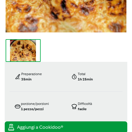
Preparazione
Total
35min
1h 25min
porzione/porzioni
Difficoltà
1
pezzo/pezzi
facile