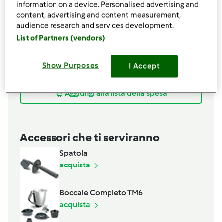
450
g di acqua
information on a device. Personalised advertising and
content, advertising and content measurement,
1/2
cucchiaino di sale+q.b.
audience research and services development.
25
g di olio e v.o.
List of Partners (vendors)
1
cipollotto di Tropea
1
aglio fresco,
opzionale
100
g di stracchino
Show Purposes
I Accept
q.b.
pepe nero macinato fresco,
opzionale
Aggiungi alla lista della spesa
Accessori che ti serviranno
Spatola
acquista
Boccale Completo TM6
acquista