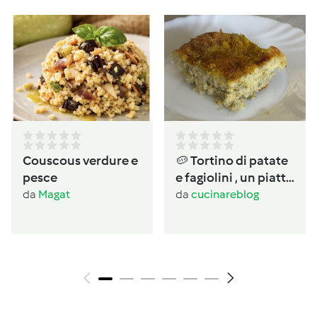
Couscous verdure e
🥔 Tortino di patate
pesce
e fagiolini , un piatto
completo salvacena
da
Magat
da
cucinareblog