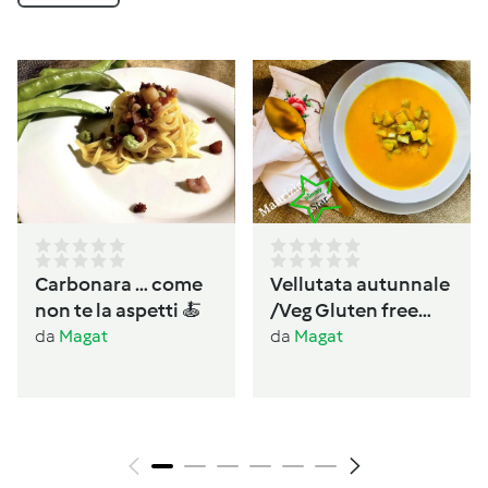
Carbonara … come
Vellutata autunnale
non te la aspetti 🍝
/Veg Gluten free
Lactos free
da
Magat
da
Magat