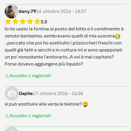
dany.79
24. ottobre 2016 - 18:57
5.0
Io ho usato la fontina al posto del bitto e il condimento è
venuto benissimo, sembravano quelli di mia suocera
...peccato che poi ho sostituito i pizzoccheri freschi con
quelli già fatti e secchi e in cottura mi si sono spappolati
un po' nonostante l'antiorario...A voi è mai capitato?
Forse dovevo aggiungere più liquido?
Accedi
o
registrati
Ospite
17. ottobre 2016 - 16:58
si può sostituire alla verza le bietole?
Accedi
o
registrati