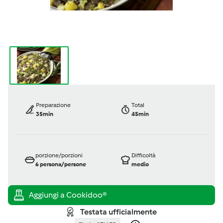
Preparazione
Total
35min
45min
porzione/porzioni
Difficoltà
6
persona/persone
medio
Testata ufficialmente