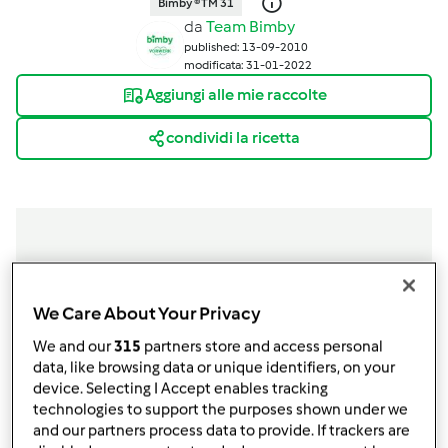
Bimby ® TM 31
da
Team Bimby
published: 13-09-2010
modificata: 31-01-2022
Aggiungi alle mie raccolte
condividi la ricetta
Ingredienti
We Care About Your Privacy
Per i pizzoccheri
We and our
315
partners store and access personal
200
g
di farina di grano saraceno
data, like browsing data or unique identifiers, on your
120
g
di farina di frumento,
tipo 0
device. Selecting I Accept enables tracking
technologies to support the purposes shown under we
160
g
di acqua
and our partners process data to provide. If trackers are
10
g
di olio di oliva