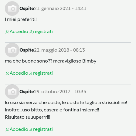
Ospite
21. gennaio 2021 - 14:41
I miei preferiti!
Accedi
o
registrati
Ospite
22. maggio 2018 - 08:13
ma che buone sono?? meraviglioso Bimby
Accedi
o
registrati
Ospite
29. ottobre 2017 - 10:35
Io uso sia verza che coste, le coste le taglio a striscioline!
Inoltre...uso bitto, casera e fontina insieme!!
Risultato suuuperrr!!!
Accedi
o
registrati