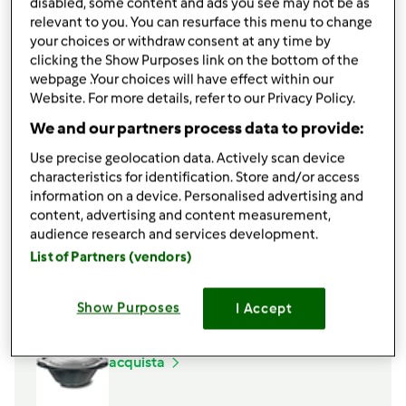
disabled, some content and ads you see may not be as
Per il condimento e la cottura
relevant to you. You can resurface this menu to change
your choices or withdraw consent at any time by
200
g
di formaggio Bitto,
a tocchi
clicking the Show Purposes link on the bottom of the
60
g
di burro
webpage .Your choices will have effect within our
4
foglie
di salvia
Website. For more details, refer to our Privacy Policy.
1200
g
di acqua
We and our partners process data to provide:
1
cucchiaino
di sale,
+ q.b.
250
g
di patate,
a dadini medi
Use precise geolocation data. Actively scan device
300
g
di verza,
di cui 100g a striscioline
characteristics for identification. Store and/or access
information on a device. Personalised advertising and
40
g
di Grana Padano,
grattugiato
content, advertising and content measurement,
Aggiungi alla lista della spesa
audience research and services development.
List of Partners (vendors)
Accessori che ti serviranno
Show Purposes
I Accept
Varoma
acquista