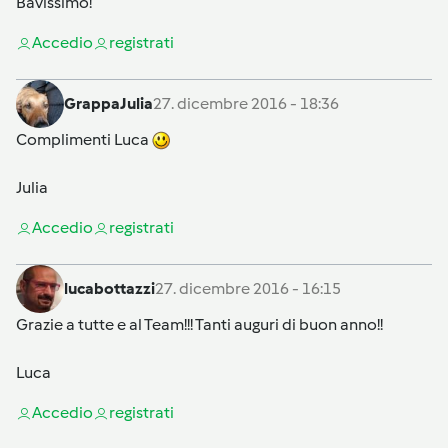
Bavissimo!
Accedi
o
registrati
GrappaJulia
27. dicembre 2016 - 18:36
Complimenti Luca
Julia
Accedi
o
registrati
lucabottazzi
27. dicembre 2016 - 16:15
Grazie a tutte e al Team!!! Tanti auguri di buon anno!!
Luca
Accedi
o
registrati