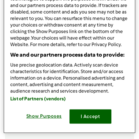
1
scalogno
and our partners process data to provide. If trackers are
300
grammi
di cotechino
disabled, some content and ads you see may not be as
800
grammi
di acqua bollente
relevant to you. You can resurface this menu to change
20
grammi
di olio evo
your choices or withdraw consent at any time by
1
dado Bimby vegetale
clicking the Show Purposes link on the bottom of the
20
grammi
di burro
webpage .Your choices will have effect within our
Website. For more details, refer to our Privacy Policy.
Aggiungi alla lista della spesa
We and our partners process data to provide:
Use precise geolocation data. Actively scan device
characteristics for identification. Store and/or access
Accessori che ti serviranno
information on a device. Personalised advertising and
content, advertising and content measurement,
Spatola
audience research and services development.
acquista
List of Partners (vendors)
Boccale Completo TM6
Show Purposes
I Accept
acquista