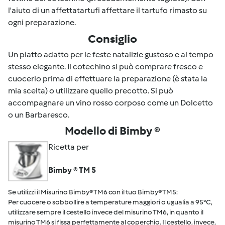
l'aiuto di un affettatartufi affettare il tartufo rimasto su
ogni preparazione.
Consiglio
Un piatto adatto per le feste natalizie gustoso e al tempo
stesso elegante. Il cotechino si può comprare fresco e
cuocerlo prima di effettuare la preparazione (è stata la
mia scelta) o utilizzare quello precotto. Si può
accompagnare un vino rosso corposo come un Dolcetto
o un Barbaresco.
Modello di Bimby ®
Ricetta per
Bimby ® TM 5
Se utilizzi il Misurino Bimby® TM6 con il tuo Bimby® TM5:
Per cuocere o sobbollire a temperature maggiori o ugualia a 95°C,
utilizzare sempre il cestello invece del misurino TM6, in quanto il
misurino TM6 si fissa perfettamente al coperchio. Il cestello, invece,