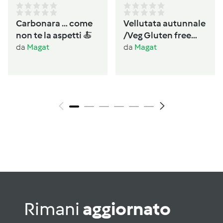
Carbonara … come
Vellutata autunnale
non te la aspetti 🍝
/Veg Gluten free
Lactos free
da
Magat
da
Magat
Rimani
aggiornato