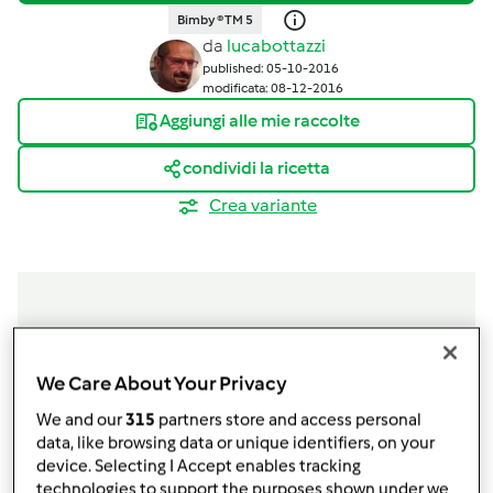
Bimby ® TM 5
da
lucabottazzi
published: 05-10-2016
modificata: 08-12-2016
Aggiungi alle mie raccolte
condividi la ricetta
Crea variante
Ingredienti
We Care About Your Privacy
Ingredienti:
We and our
315
partners store and access personal
320
grammi
di riso Roma
data, like browsing data or unique identifiers, on your
device. Selecting I Accept enables tracking
10
grammi
di tartufo nero,
(2 piccoli tartufi neri)
technologies to support the purposes shown under we