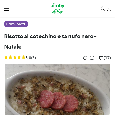
Primi piatti
Risotto al cotechino e tartufo nero -
Natale
5.0
(3)
(17)
(1)