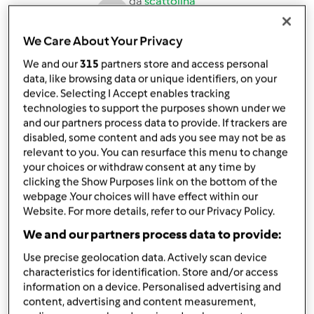
da
scattolina
published: 16-02-2016
modificata: 17-02-2016
We Care About Your Privacy
Aggiungi alle mie raccolte
We and our
315
partners store and access personal
condividi la ricetta
data, like browsing data or unique identifiers, on your
device. Selecting I Accept enables tracking
Crea variante
technologies to support the purposes shown under we
and our partners process data to provide. If trackers are
disabled, some content and ads you see may not be as
relevant to you. You can resurface this menu to change
your choices or withdraw consent at any time by
clicking the Show Purposes link on the bottom of the
webpage .Your choices will have effect within our
Ingredienti
Website. For more details, refer to our Privacy Policy.
Per il risotto
We and our partners process data to provide:
300gr
di riso parboiled (il mio cuoce in 12 minuti)
Use precise geolocation data. Actively scan device
30gr
di funghi porcini secchi
characteristics for identification. Store and/or access
information on a device. Personalised advertising and
150gr
di foglie di verza
content, advertising and content measurement,
200gr
di petto di pollo intero