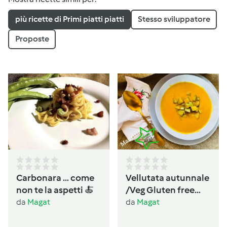
più ricette di Primi piatti piatti
Stesso sviluppatore
Proposte
Carbonara … come
Vellutata autunnale
non te la aspetti 🍝
/Veg Gluten free
Lactos free
da
Magat
da
Magat