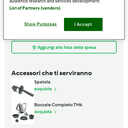
audience research and services development.
30gr
di Parmigiano grattugiato
List of Partners (vendors)
20gr + 40g
di burro
100gr
di cipolla
600gr
di brodo vegetale bollente
Show Purposes
I Accept
100gr
di vino bianco
30gr
di olio e.v.o.
Aggiungi alla lista della spesa
Accessori che ti serviranno
Spatola
acquista
Boccale Completo TM6
acquista