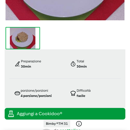
Preparazione
Total
30min
30min
porzione/porzioni
Difficoltà
4
porzione/porzioni
facile
Bimby ® TM 31