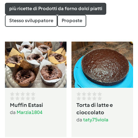
più ricette di Prodotti da forno dolci piatti
Stesso sviluppatore
Proposte
Muffin Estasi
Torta di latte e
cioccolato
da
Marzia1804
da
taty75viola