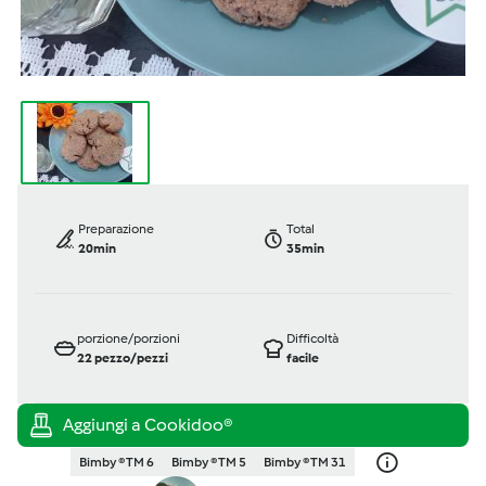
Preparazione
Total
20min
35min
porzione/porzioni
Difficoltà
22
pezzo/pezzi
facile
Bimby ® TM 6
Bimby ® TM 5
Bimby ® TM 31