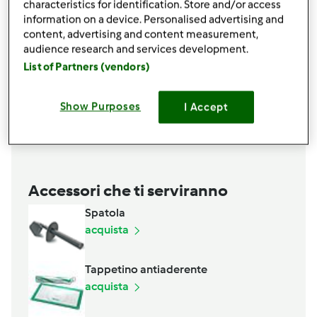
1 bustina di vanillina
characteristics for identification. Store and/or access
Un pizzico di cannella
information on a device. Personalised advertising and
content, advertising and content measurement,
1 cucchiaino di zenzero fresco grattugiato
audience research and services development.
80 g di gocce di cioccolato fondente
List of Partners (vendors)
90 g burro morbido
q b zucchero di canna per decorare
80 g di zucchero
Show Purposes
I Accept
Aggiungi alla lista della spesa
Accessori che ti serviranno
Spatola
acquista
Tappetino antiaderente
acquista