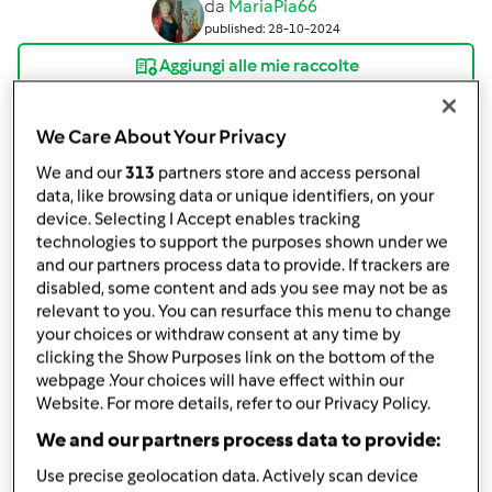
da
MariaPia66
published: 28-10-2024
Aggiungi alle mie raccolte
condividi la ricetta
We Care About Your Privacy
Crea variante
We and our
313
partners store and access personal
data, like browsing data or unique identifiers, on your
device. Selecting I Accept enables tracking
technologies to support the purposes shown under we
and our partners process data to provide. If trackers are
disabled, some content and ads you see may not be as
Ingredienti
relevant to you. You can resurface this menu to change
your choices or withdraw consent at any time by
Ingredienti
clicking the Show Purposes link on the bottom of the
webpage .Your choices will have effect within our
75 g nocciole testate
Website. For more details, refer to our Privacy Policy.
200 g farina integrale
We and our partners process data to provide:
100 g fiocchi di avena
50g yogurt alle nocciole
Use precise geolocation data. Actively scan device