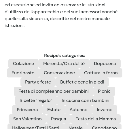
ed esecuzione ed invita ad osservare le istruzioni
d'utilizzo dell’apparecchio e dei suoi accessori nonché
quelle sulla sicurezza, descritte nel nostro manuale
istruzioni.
Recipe's categories:
Colazione
Merenda/Ora del tè
Dopocena
Fuoripasto
Conservazione
Cottura in forno
Party e feste
Buffet e cene in piedi
Festa di compleanno per bambini
Picnic
Ricette "regalo"
In cucina con i bambini
Primavera
Estate
Autunno
Inverno
San Valentino
Pasqua
Festa della Mamma
Halloween/Tutti i Santi
Natale
Capodanno