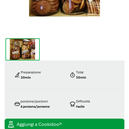
Preparazione
Total
20min
35min
porzione/porzioni
Difficoltà
4
persona/persone
facile