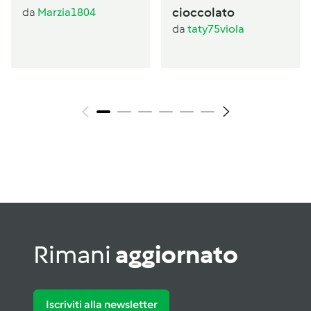
cioccolato
da
Marzia1804
da
taty75viola
Rimani
aggiornato
Iscriviti alla newsletter