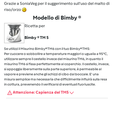
Grazie a SoniaVeg per il suggerimento sull'uso del malto di
riso/orzo
Modello di Bimby ®
Ricetta per
Bimby ® TM 5
Se utilizzi il Misurino Bimby® TM6 con il tuo Bimby® TM5:
Per cuocere o sobbollire a temperature maggiori o ugualia a 95°C,
utilizzare sempre il cestello invece del misurino TM6, in quanto il
misurino TM6 si fissa perfettamente al coperchio. Il cestello, invece,
si appoggia liberamente sulla parte superiore, è permeabile al
vapore e previene anche gli schizzi di cibo dal boccale. E' una
misura semplice ma necessaria che difficilmente influirà sulla resa
in cottura, prevenendo il verificarsi di eventuali fuoriuscite.
Attenzione: Capienza del TM5