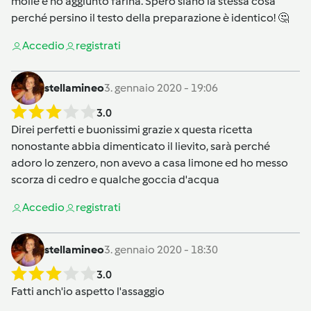
molle e ho aggiunto farina. Spero siano la stessa cosa
perché persino il testo della preparazione è identico! 🤔
Accedi
o
registrati
stellamineo
3. gennaio 2020 - 19:06
3.0
Direi perfetti e buonissimi grazie x questa ricetta
nonostante abbia dimenticato il lievito, sarà perché
adoro lo zenzero, non avevo a casa limone ed ho messo
scorza di cedro e qualche goccia d'acqua
Accedi
o
registrati
stellamineo
3. gennaio 2020 - 18:30
3.0
Fatti anch'io aspetto l'assaggio