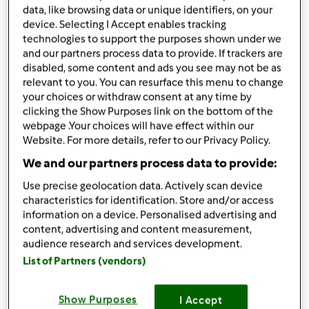
il limone senza la parte bianca
data, like browsing data or unique identifiers, on your
40
grammi
zenzero fresco,
sbucciato
device. Selecting I Accept enables tracking
1
cucchiaino
lievito per dolci
technologies to support the purposes shown under we
50
grammi
olio extravergine di oliva
and our partners process data to provide. If trackers are
50
grammi
olio girasole premuto a freddo bio
disabled, some content and ads you see may not be as
relevant to you. You can resurface this menu to change
5
cucchiai
miele liquido,
(per la versione vegan,
your choices or withdraw consent at any time by
sostituire con malto di riso/orzo)
clicking the Show Purposes link on the bottom of the
Aggiungi alla lista della spesa
webpage .Your choices will have effect within our
Website. For more details, refer to our Privacy Policy.
We and our partners process data to provide:
Accessori che ti serviranno
Use precise geolocation data. Actively scan device
characteristics for identification. Store and/or access
Spatola
information on a device. Personalised advertising and
acquista
content, advertising and content measurement,
audience research and services development.
List of Partners (vendors)
Boccale Completo TM6
acquista
Show Purposes
I Accept