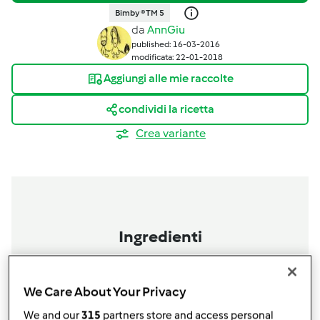
Bimby ® TM 5
da
AnnGiu
published: 16-03-2016
modificata: 22-01-2018
Aggiungi alle mie raccolte
condividi la ricetta
Crea variante
Ingredienti
Per l'impasto
400
grammi
Farina Integrale Bio
We Care About Your Privacy
1
limone grande,
utilizzare la scorza sbucciando
We and our
315
partners store and access personal