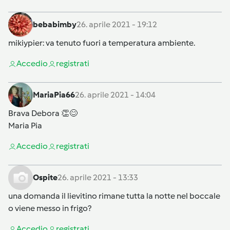
bebabimby
26. aprile 2021 - 19:12
mikiypier
: va tenuto fuori a temperatura ambiente.
Accedi
o
registrati
MariaPia66
26. aprile 2021 - 14:04
Brava Debora 👏😊
Maria Pia
Accedi
o
registrati
Ospite
26. aprile 2021 - 13:33
una domanda il lievitino rimane tutta la notte nel boccale
o viene messo in frigo?
Accedi
o
registrati