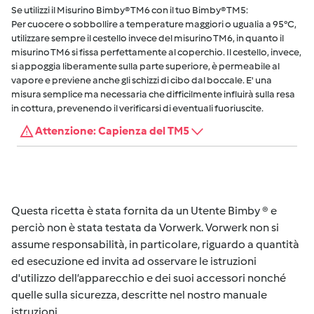
Se utilizzi il Misurino Bimby® TM6 con il tuo Bimby® TM5:
Per cuocere o sobbollire a temperature maggiori o ugualia a 95°C,
utilizzare sempre il cestello invece del misurino TM6, in quanto il
misurino TM6 si fissa perfettamente al coperchio. Il cestello, invece,
si appoggia liberamente sulla parte superiore, è permeabile al
vapore e previene anche gli schizzi di cibo dal boccale. E' una
misura semplice ma necessaria che difficilmente influirà sulla resa
in cottura, prevenendo il verificarsi di eventuali fuoriuscite.
Attenzione: Capienza del TM5
Questa ricetta è stata fornita da un Utente Bimby ® e
perciò non è stata testata da Vorwerk. Vorwerk non si
assume responsabilità, in particolare, riguardo a quantità
ed esecuzione ed invita ad osservare le istruzioni
d'utilizzo dell’apparecchio e dei suoi accessori nonché
quelle sulla sicurezza, descritte nel nostro manuale
istruzioni.