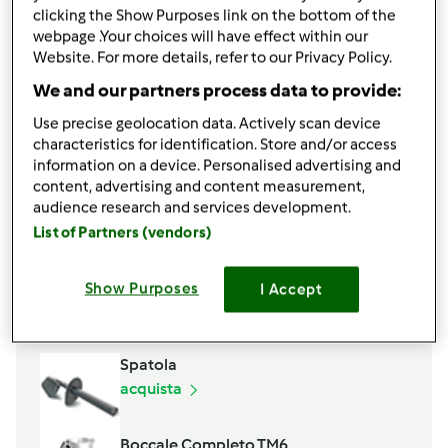
clicking the Show Purposes link on the bottom of the
Tutto il lievitino
webpage .Your choices will have effect within our
200 gr
di latte intero
Website. For more details, refer to our Privacy Policy.
200 gr
di farina 00
250 gr
di zucchero
We and our partners process data to provide:
100 gr
di olio di girasole
Use precise geolocation data. Actively scan device
3
uova medie
characteristics for identification. Store and/or access
1
bustina di vanillina
information on a device. Personalised advertising and
4 gr
di sale
content, advertising and content measurement,
audience research and services development.
la buccia di 1 arancia
List of Partners (vendors)
Aggiungi alla lista della spesa
Show Purposes
I Accept
Accessori che ti serviranno
Spatola
acquista
Boccale Completo TM6