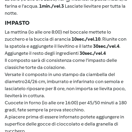
farina e l'acqua.
1min./vel.3
Lasciate lievitare per tutta la
notte.
IMPASTO
La mattina (io alle ore 8:00) nel boccale mettete lo
zucchero e la buccia di arancia
10sec./vel.10
. Riunite con
la spatola e aggiungete il lievitino e il latte
30sec./vel.4
.
Aggiungete il resto degli ingredienti
30sec./vel.4
Il composto sarà di consistenza come l'impasto delle
classiche torte da colazione.
Versate il composto in uno stampo da ciambella del
diametro24/26 cm, imburrato e infarinato con semola e
lasciatelo riposare per 8 ore, non importa se lievita poco,
lieviterà in cottura.
Cuocete in forno (io alle ore 16:00) per 45/50 minuti a 180
gradi, fate sempre la prova stecchino.
A piacere prima di essere infornato potete aggiungere in
superfice delle gocce di cioccolato e della granella di
zucchero.