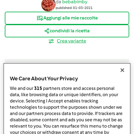
da
bebabimby
published: 01-03-2021
Aggiungi alle mie raccolte
condividi la ricetta
Crea variante
We Care About Your Privacy
Ingredienti
We and our
315
partners store and access personal
data, like browsing data or unique identifiers, on your
LIEVITINO
device. Selecting I Accept enables tracking
140 g
pasta madre
technologies to support the purposes shown under we
140 gr
farina 00
and our partners process data to provide. If trackers are
80 gr
acqua t.a.
disabled, some content and ads you see may not be as
relevant to you. You can resurface this menu to change
IMPASTO
your choices or withdraw consent at any time by