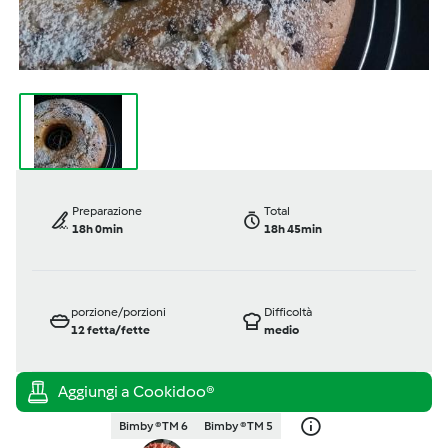
Preparazione
Total
18h 0min
18h 45min
porzione/porzioni
Difficoltà
12
fetta/fette
medio
Bimby ® TM 6
Bimby ® TM 5