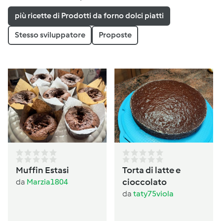
più ricette di Prodotti da forno dolci piatti
Stesso sviluppatore
Proposte
Muffin Estasi
Torta di latte e
cioccolato
da
Marzia1804
da
taty75viola