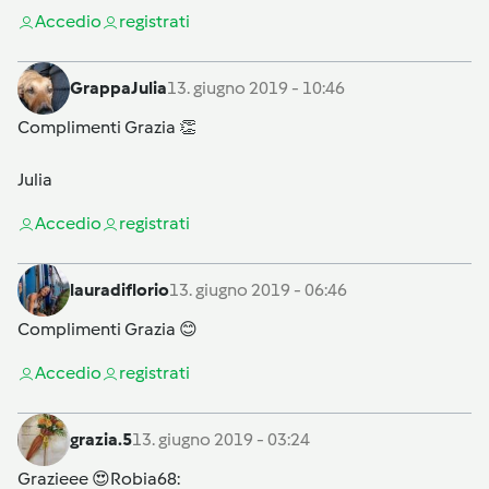
Accedi
o
registrati
GrappaJulia
13. giugno 2019 - 10:46
Complimenti Grazia 👏
Julia
Accedi
o
registrati
lauradiflorio
13. giugno 2019 - 06:46
Complimenti Grazia 😊
Accedi
o
registrati
grazia.5
13. giugno 2019 - 03:24
Grazieee 😍
Robia68
: