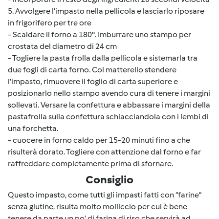
5. Avvolgere l’impasto nella pellicola e lasciarlo riposare
in frigorifero per tre ore
- Scaldare il forno a 180°. Imburrare uno stampo per
crostata del diametro di 24 cm
- Togliere la pasta frolla dalla pellicola e sistemarla tra
due fogli di carta forno. Col matterello stendere
l’impasto, rimuovere il foglio di carta superiore e
posizionarlo nello stampo avendo cura di tenere i margini
sollevati. Versare la confettura e abbassare i margini della
pastafrolla sulla confettura schiacciandola con i lembi di
una forchetta.
- cuocere in forno caldo per 15-20 minuti fino a che
risulterà dorato. Togliere con attenzione dal forno e far
raffreddare completamente prima di sfornare.
Consiglio
Questo impasto, come tutti gli impasti fatti con “farine”
senza glutine, risulta molto molliccio per cui è bene
tenere da parte un po’ di farina di riso che servirà ad