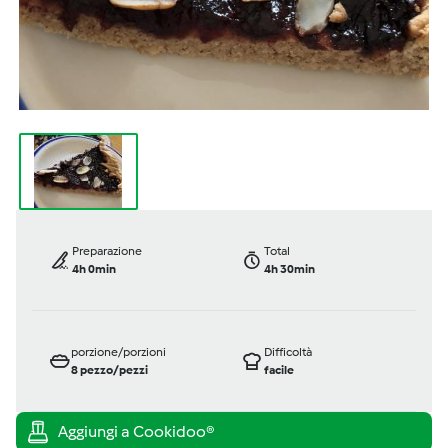
Preparazione
Total
4h 0min
4h 30min
porzione/porzioni
Difficoltà
8
pezzo/pezzi
facile