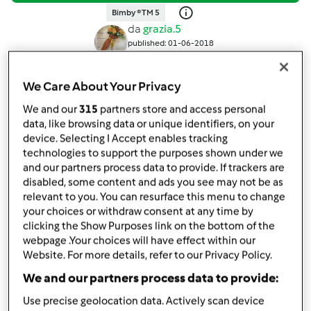
Bimby ® TM 5
da
grazia.5
published: 01-06-2018
modificata: 04-06-2018
Aggiungi alle mie raccolte
We Care About Your Privacy
condividi la ricetta
We and our
315
partners store and access personal
data, like browsing data or unique identifiers, on your
Crea variante
device. Selecting I Accept enables tracking
technologies to support the purposes shown under we
and our partners process data to provide. If trackers are
disabled, some content and ads you see may not be as
relevant to you. You can resurface this menu to change
your choices or withdraw consent at any time by
clicking the Show Purposes link on the bottom of the
Ingredienti
webpage .Your choices will have effect within our
Website. For more details, refer to our Privacy Policy.
Crostata con confettura di cielegie
We and our partners process data to provide:
(senza glutine)
Use precise geolocation data. Actively scan device