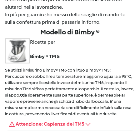
aiutarci nella lavorazione.
In più per guarnire,ho messo delle scaglie di mandorle
sulla confettura prima di passarla in forno.
Modello di Bimby ®
Ricetta per
Bimby ® TM 5
Se utilizzi il Misurino Bimby® TM6 con il tuo Bimby® TM5:
Per cuocere o sobbollire a temperature maggiori o ugualia a 95°C,
utilizzare sempre il cestello invece del misurino TM6, in quanto il
misurino TM6 si fissa perfettamente al coperchio. Il cestello, invece,
si appoggia liberamente sulla parte superiore, è permeabile al
vapore e previene anche gli schizzi di cibo dal boccale. E' una
misura semplice ma necessaria che difficilmente influirà sulla resa
in cottura, prevenendo il verificarsi di eventuali fuoriuscite.
Attenzione: Capienza del TM5