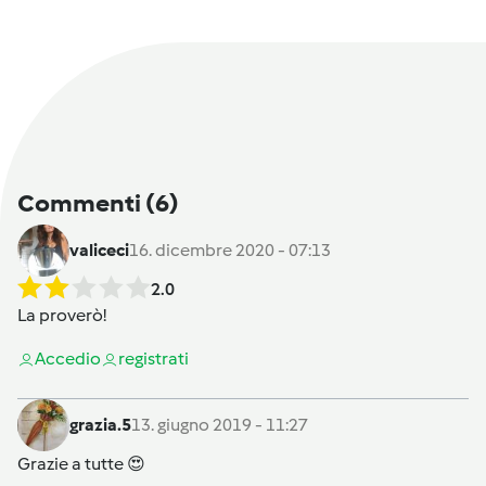
Commenti
(6)
valiceci
16. dicembre 2020 - 07:13
2.0
La proverò!
Accedi
o
registrati
grazia.5
13. giugno 2019 - 11:27
Grazie a tutte 😍