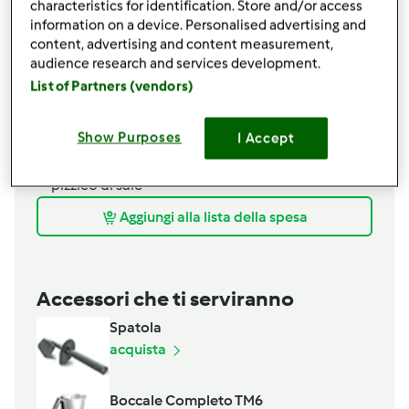
Impasto
characteristics for identification. Store and/or access
information on a device. Personalised advertising and
150
grammi
riso a chicco corto per riso, zuppe,
content, advertising and content measurement,
etc.
audience research and services development.
100
grammi
mandorle
List of Partners (vendors)
60
grammi
olio evo
60
grammi
zucchero grezzo
Show Purposes
I Accept
2
tuorlo d'uovo
confettura di ciliegie
pizzico di sale
Aggiungi alla lista della spesa
Accessori che ti serviranno
Spatola
acquista
Boccale Completo TM6