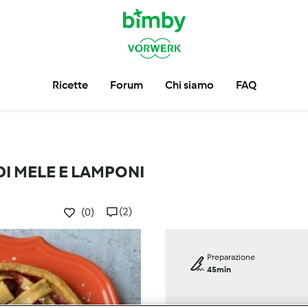
Ricette
Forum
Chi siamo
FAQ
I MELE E LAMPONI
(2)
(0)
Preparazione
45min