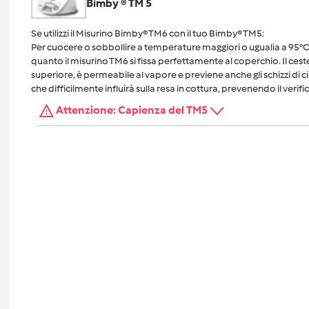
Bimby ® TM 5
Se utilizzi il Misurino Bimby® TM6 con il tuo Bimby® TM5:
Per cuocere o sobbollire a temperature maggiori o ugualia a 95°C, 
quanto il misurino TM6 si fissa perfettamente al coperchio. Il cest
superiore, è permeabile al vapore e previene anche gli schizzi di 
che difficilmente influirà sulla resa in cottura, prevenendo il verific
Attenzione: Capienza del TM5