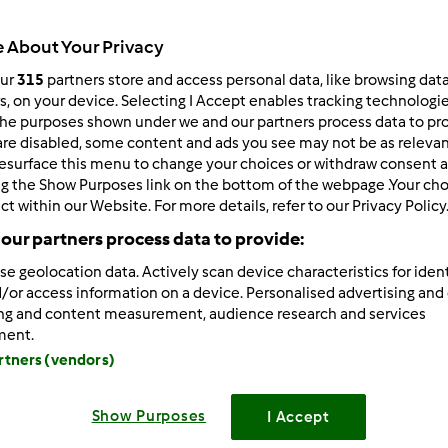
Total
 About Your Privacy
1h 15min
our
315
partners store and access personal data, like browsing dat
rs, on your device. Selecting I Accept enables tracking technologi
he purposes shown under we and our partners process data to prov
porzione/porzioni
are disabled, some content and ads you see may not be as relevan
10
fetta/fette
esurface this menu to change your choices or withdraw consent a
ng the Show Purposes link on the bottom of the webpage .Your choi
ct within our Website. For more details, refer to our Privacy Policy
Difficoltà
our partners process data to provide:
facile
se geolocation data. Actively scan device characteristics for ident
/or access information on a device. Personalised advertising and
ing and content measurement, audience research and services
ment.
artners (vendors)
Show Purposes
I Accept