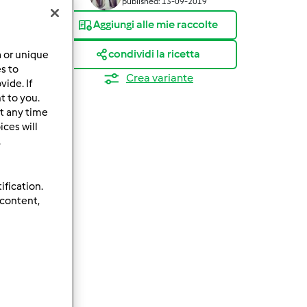
published: 13-09-2019
Aggiungi alle mie raccolte
condividi la ricetta
a or unique
es to
Crea variante
ide. If
t to you.
t any time
ces will
.
ification.
 content,