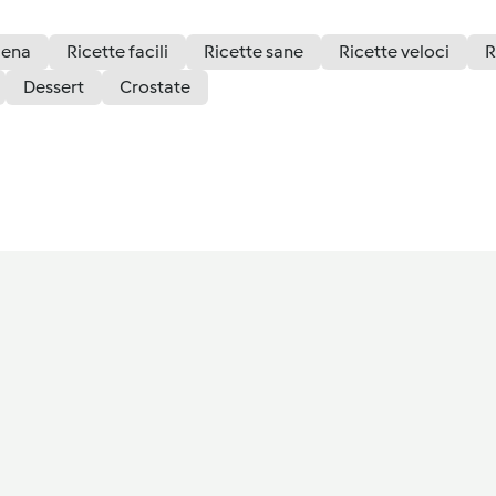
ena
Ricette facili
Ricette sane
Ricette veloci
R
Dessert
Crostate