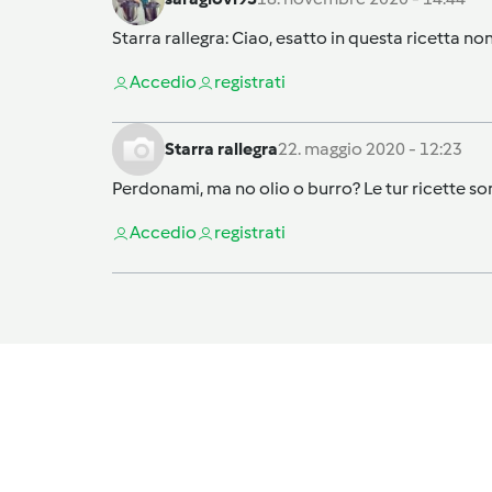
Starra rallegra
: Ciao, esatto in questa ricetta non
Accedi
o
registrati
Starra rallegra
22. maggio 2020 - 12:23
Perdonami, ma no olio o burro? Le tur ricette so
Accedi
o
registrati