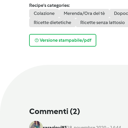
Recipe's categories:
Colazione
Merenda/Ora del tè
Dopoc
Ricette dietetiche
Ricette senza lattosio
Versione stampabile/pdf
Commenti
(2)
saragiovi93
18. novembre 2020 - 14:44