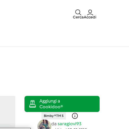
Cerca
Accedi
Bimby ® TM 5
da
saragiovi93