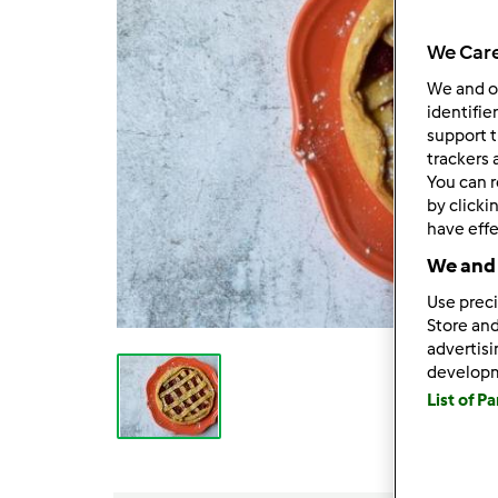
We Care
We and 
identifie
support t
trackers 
You can r
by clicki
have effe
We and 
Use preci
Store and
advertis
develop
List of P