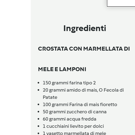
Ingredienti
CROSTATA CON MARMELLATA DI
MELE E LAMPONI
150
grammi
farina tipo 2
20
grammi
amido di mais,
O Fecola di
Patate
100
grammi
Farina di mais fioretto
50
grammi
zucchero di canna
60
grammi
acqua fredda
1
cucchiaini
lievito per dolci
1
vasetto
marmellata di mele