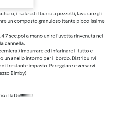
cchero, il sale ed il burro a pezzetti; lavorare gli
ttenre un composto granuloso (tante piccolissime
. 4 7 sec.poi a mano unire l'uvetta rinvenuta nel
 la cannella.
niera ) imburrare ed infarinare il tutto e
 un anello intorno per il bordo. Distribuirvi
on il restante impasto. Pareggiare e versarvi
 mezzo Bimby)
tte!!!!!!!!!!!!!!