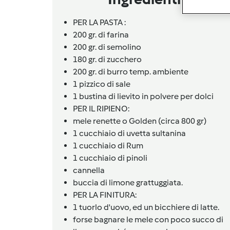
PER LA PASTA :
200 gr. di farina
200 gr. di semolino
180 gr. di zucchero
200 gr. di burro temp. ambiente
1
pizzico
di sale
1
bustina
di lievito in polvere per dolci
PER IL RIPIENO:
mele renette o Golden (circa 800 gr)
1
cucchiaio
di uvetta sultanina
1
cucchiaio
di Rum
1
cucchiaio
di pinoli
cannella
buccia di limone grattuggiata.
PER LA FINITURA:
1
tuorlo d'uovo,
ed un bicchiere di latte.
forse bagnare le mele con poco succo di