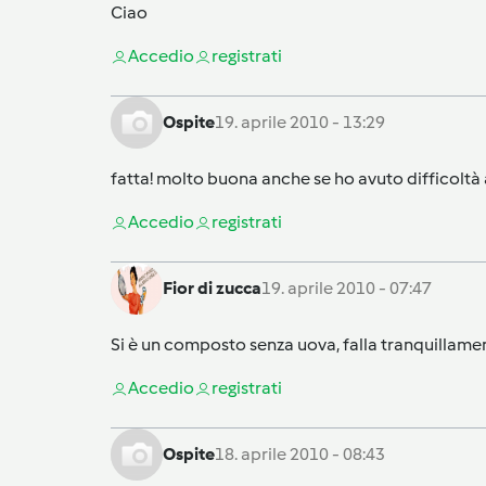
Ciao
Accedi
o
registrati
Ospite
19. aprile 2010 - 13:29
fatta! molto buona anche se ho avuto difficoltà 
Accedi
o
registrati
Fior di zucca
19. aprile 2010 - 07:47
Si è un composto senza uova, falla tranquillamen
Accedi
o
registrati
Ospite
18. aprile 2010 - 08:43