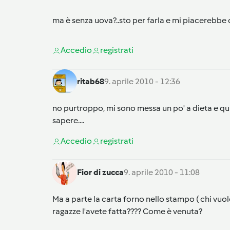
ma è senza uova?..sto per farla e mi piacerebbe
Accedi
o
registrati
ritab68
9. aprile 2010 - 12:36
no purtroppo, mi sono messa un po' a dieta e quin
sapere....
Accedi
o
registrati
Fior di zucca
9. aprile 2010 - 11:08
Ma a parte la carta forno nello stampo ( chi vuo
ragazze l'avete fatta???? Come è venuta?