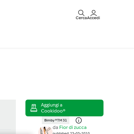
Cerca
Accedi
Bimby ® TM 31
da
Fior di zucca
published: 23-03-2010