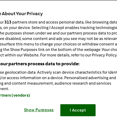
Total
1h 5min
 About Your Privacy
our
313
partners store and access personal data, like browsing dat
rs, on your device. Selecting I Accept enables tracking technologi
he purposes shown under we and our partners process data to prov
porzione/porzioni
--
--
are disabled, some content and ads you see may not be as relevan
esurface this menu to change your choices or withdraw consent a
ng the Show Purposes link on the bottom of the webpage .Your choi
ct within our Website. For more details, refer to our Privacy Policy
Difficoltà
our partners process data to provide:
--
se geolocation data. Actively scan device characteristics for ident
/or access information on a device. Personalised advertising and
ing and content measurement, audience research and services
ment.
artners (vendors)
Preparazione de
Show Purposes
I Accept
Procedimento: