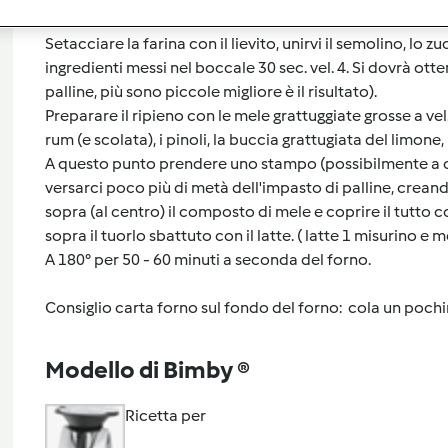
Setacciare la farina con il lievito, unirvi il semolino, lo zu
ingredienti messi nel boccale 30 sec. vel. 4. Si dovrà o
palline, più sono piccole migliore è il risultato).
Preparare il ripieno con le mele grattuggiate grosse a vel
rum (e scolata), i pinoli, la buccia grattugiata del limone,
A questo punto prendere uno stampo (possibilmente a cer
versarci poco più di metà dell'impasto di palline, creando
sopra (al centro) il composto di mele e coprire il tutto c
sopra il tuorlo sbattuto con il latte. ( latte 1 misurino e
A 180° per 50 - 60 minuti a seconda del forno.
Consiglio carta forno sul fondo del forno: cola un pochino il la
Modello di Bimby ®
Ricetta per