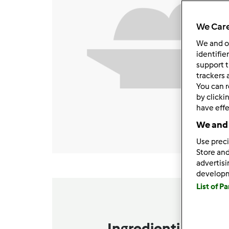
We Care
We and 
identifie
support t
trackers 
You can r
by clicki
have effe
We and 
Use preci
Store and
advertis
develop
List of P
Ingredienti