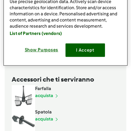
3 uova
Use precise geolocation data. Actively scan device
1 bustina di lievito per dolci
characteristics for identification. Store and/or access
information on a device. Personalised advertising and
120 g di zucchero di canna
content, advertising and content measurement,
20 g di liquore Baileys
audience research and services development.
120 g olio di girasole
List of Partners (vendors)
Crema di pistacchio per farcire 200 g
q b zucchero a velo per decorare
Show Purposes
I Accept
Aggiungi alla lista della spesa
Accessori che ti serviranno
Farfalla
acquista
Spatola
acquista