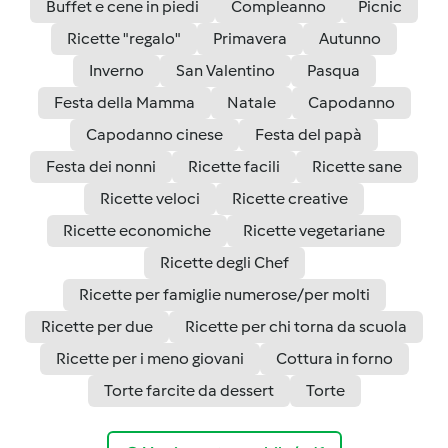
Buffet e cene in piedi
Compleanno
Picnic
Ricette "regalo"
Primavera
Autunno
Inverno
San Valentino
Pasqua
Festa della Mamma
Natale
Capodanno
Capodanno cinese
Festa del papà
Festa dei nonni
Ricette facili
Ricette sane
Ricette veloci
Ricette creative
Ricette economiche
Ricette vegetariane
Ricette degli Chef
Ricette per famiglie numerose/per molti
Ricette per due
Ricette per chi torna da scuola
Ricette per i meno giovani
Cottura in forno
Torte farcite da dessert
Torte