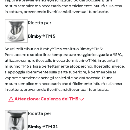
vapore e previene anche gli schizzi di cibo dal boccale. E' una
misura semplice ma necessaria che difficilmente influirà sulla resa
in cottura, prevenendo il verificarsi di eventuali fuoriuscite.
Ricetta per
Bimby ® TM 5
Se utilizzi il Misurino Bimby® TM6 con il tuo Bimby® TM5:
Per cuocere o sobbollire a temperature maggiori o ugualia a 95°C,
utilizzare sempre il cestello invece del misurino TM6, in quanto il
misurino TM6 si fissa perfettamente al coperchio. Il cestello, invece,
si appoggia liberamente sulla parte superiore, è permeabile al
vapore e previene anche gli schizzi di cibo dal boccale. E' una
misura semplice ma necessaria che difficilmente influirà sulla resa
in cottura, prevenendo il verificarsi di eventuali fuoriuscite.
Attenzione: Capienza del TM5
Ricetta per
Bimby ® TM 31