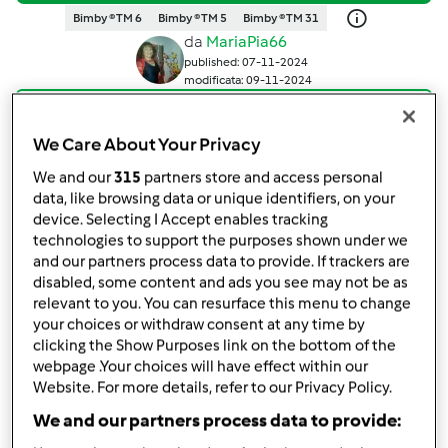
Bimby ® TM 6
Bimby ® TM 5
Bimby ® TM 31
da
MariaPia66
published: 07-11-2024
modificata: 09-11-2024
Aggiungi alle mie raccolte
We Care About Your Privacy
condividi la ricetta
We and our
315
partners store and access personal
Crea variante
data, like browsing data or unique identifiers, on your
device. Selecting I Accept enables tracking
technologies to support the purposes shown under we
and our partners process data to provide. If trackers are
disabled, some content and ads you see may not be as
relevant to you. You can resurface this menu to change
your choices or withdraw consent at any time by
Ingredienti
clicking the Show Purposes link on the bottom of the
webpage .Your choices will have effect within our
Ingredienti
Website. For more details, refer to our Privacy Policy.
200 g farina di grano saraceno
We and our partners process data to provide:
100 g farina di pistacchio