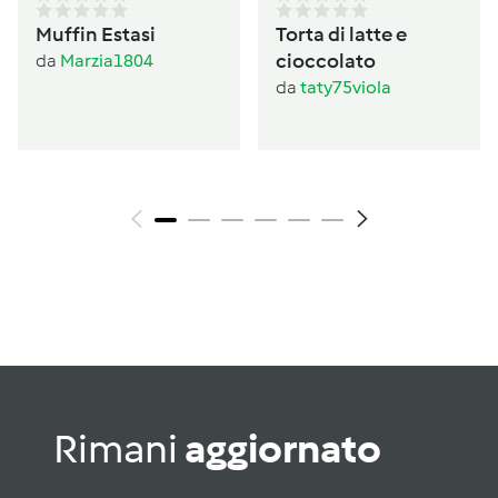
Muffin Estasi
Torta di latte e
cioccolato
da
Marzia1804
da
taty75viola
Rimani
aggiornato