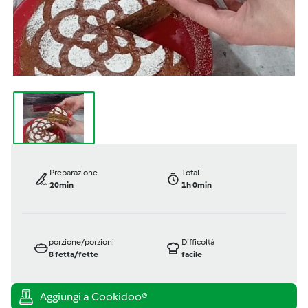
Preparazione
Total
20min
1h 0min
porzione/porzioni
Difficoltà
8
fetta/fette
facile