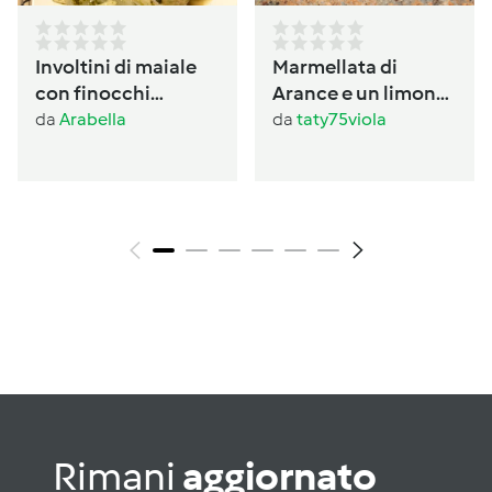
Involtini di maiale
Marmellata di
con finocchi
Arance e un limone
prezzemolati
con buccia
da
Arabella
da
taty75viola
Rimani
aggiornato