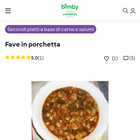
Secondi piatti a base di carne e salumi
Fave in porchetta
5.0
(1)
(3)
(1)