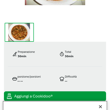
Preparazione
Total
30min
30min
porzione/porzioni
Difficoltà
--
--
--
Bimby ® TM 31