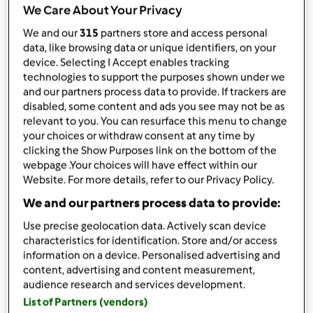
da
Lele 18
We Care About Your Privacy
published: 10-10-2010
modificata: 17-02-2015
We and our
315
partners store and access personal
data, like browsing data or unique identifiers, on your
Aggiungi alle mie raccolte
device. Selecting I Accept enables tracking
technologies to support the purposes shown under we
condividi la ricetta
and our partners process data to provide. If trackers are
disabled, some content and ads you see may not be as
relevant to you. You can resurface this menu to change
your choices or withdraw consent at any time by
clicking the Show Purposes link on the bottom of the
webpage .Your choices will have effect within our
Website. For more details, refer to our Privacy Policy.
Ingredienti
We and our partners process data to provide:
450
g
di fave,
sbucciate non tenere
quelle di fine raccolta
Use precise geolocation data. Actively scan device
characteristics for identification. Store and/or access
1
spicchio d'aglio,
grande o due piccoli
information on a device. Personalised advertising and
70 g. di finocchio selvatico
content, advertising and content measurement,
100 g. di pancetta a dadini
audience research and services development.
400 g. di polpa di pomodori in pezzi
List of Partners (vendors)
o passata di pomodoro