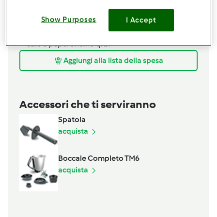
80 g. di vino
Show Purposes
30 g. di olio evo
I Accept
1/2
bicchiere
scarso di acqua
sale e peperoncino q. b.
Aggiungi alla lista della spesa
Accessori che ti serviranno
Spatola
acquista
Boccale Completo TM6
acquista