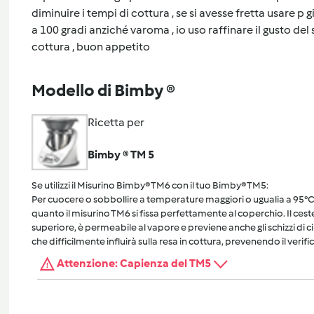
diminuire i tempi di cottura , se si avesse fretta usare p
a 100 gradi anziché varoma , io uso raffinare il gusto de
cottura , buon appetito
Modello di Bimby ®
Ricetta per
Bimby ® TM 5
Se utilizzi il Misurino Bimby® TM6 con il tuo Bimby® TM5:
Per cuocere o sobbollire a temperature maggiori o ugualia a 95°C, 
quanto il misurino TM6 si fissa perfettamente al coperchio. Il cest
superiore, è permeabile al vapore e previene anche gli schizzi di 
che difficilmente influirà sulla resa in cottura, prevenendo il verific
Attenzione: Capienza del TM5