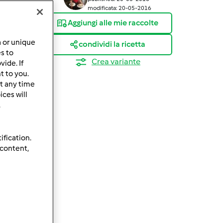
modificata: 20-05-2016
Aggiungi alle mie raccolte
a or unique
condividi la ricetta
es to
Crea variante
ide. If
t to you.
t any time
ces will
.
ification.
 content,