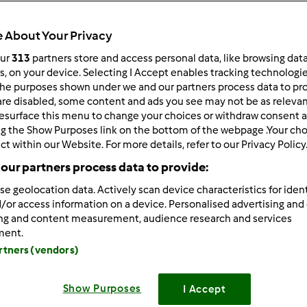
Total
2h 0min
 About Your Privacy
our
313
partners store and access personal data, like browsing dat
rs, on your device. Selecting I Accept enables tracking technologi
he purposes shown under we and our partners process data to prov
porzione/porzioni
2
porzione/porzioni
are disabled, some content and ads you see may not be as relevan
esurface this menu to change your choices or withdraw consent a
ng the Show Purposes link on the bottom of the webpage .Your choi
ct within our Website. For more details, refer to our Privacy Policy
Difficoltà
our partners process data to provide:
facile
se geolocation data. Actively scan device characteristics for ident
/or access information on a device. Personalised advertising and
ing and content measurement, audience research and services
ment.
artners (vendors)
Show Purposes
I Accept