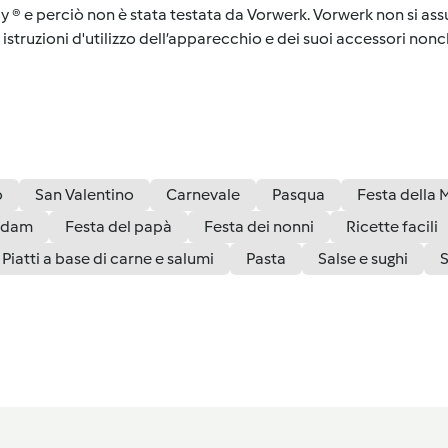
y ® e perciò non è stata testata da Vorwerk. Vorwerk non si assu
istruzioni d'utilizzo dell’apparecchio e dei suoi accessori nonch
o
San Valentino
Carnevale
Pasqua
Festa dell
adam
Festa del papà
Festa dei nonni
Ricette facili
Piatti a base di carne e salumi
Pasta
Salse e sughi
S