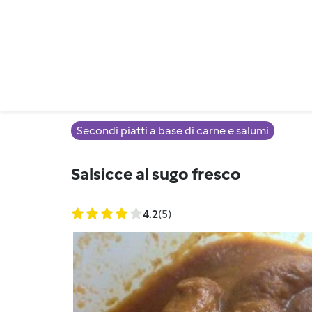
Secondi piatti a base di carne e salumi
Salsicce al sugo fresco
4.2
(5)