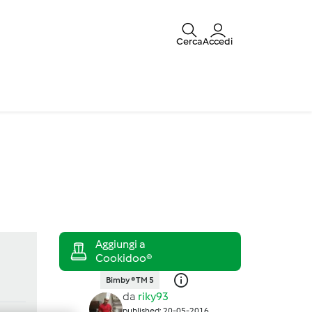
Cerca
Accedi
Bimby ® TM 5
da
riky93
published: 20-05-2016