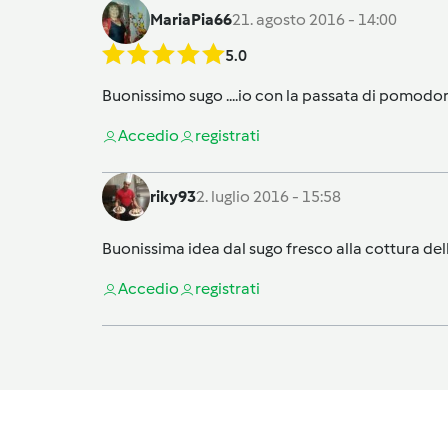
MariaPia66
21. agosto 2016 - 14:00
5.0
Buonissimo sugo ....io con la passata di pomodoro....5
Accedi
o
registrati
riky93
2. luglio 2016 - 15:58
Buonissima idea dal sugo fresco alla cottura de
Accedi
o
registrati