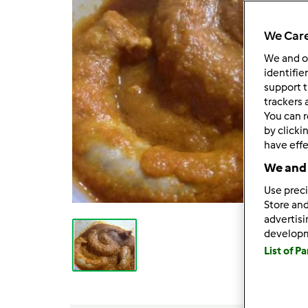
We Care
We and 
identifie
support t
trackers 
You can r
by clicki
have effe
We and 
Use preci
Store and
advertis
develop
List of P