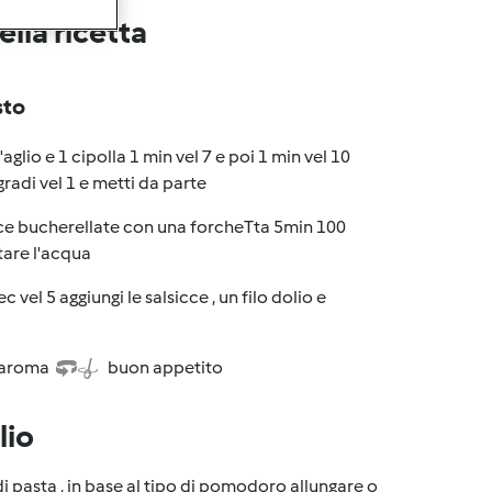
lla ricetta
sto
glio e 1 cipolla 1 min vel 7 e poi 1 min vel 10
radi vel 1 e metti da parte
icce bucherellate con una forcheTta 5min 100
ttare l'acqua
vel 5 aggiungi le salsicce , un filo dolio e
 varoma
buon appetito
lio
i pasta , in base al tipo di pomodoro allungare o