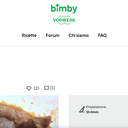
Ricette
Forum
Chi siamo
FAQ
(3)
(2)
Preparazione
2h 0min