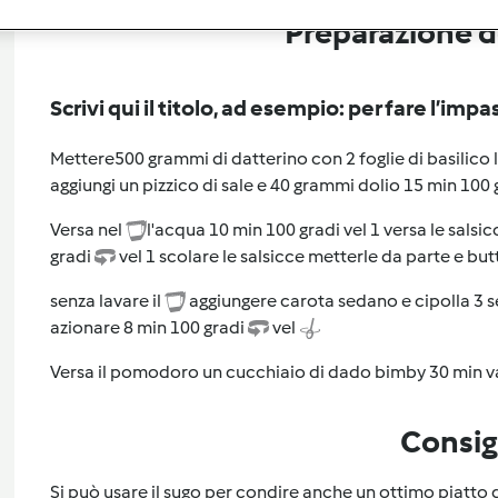
Preparazione de
Scrivi qui il titolo, ad esempio: per fare l’impa
Mettere500 grammi di datterino con 2 foglie di basilico l'a
aggiungi un pizzico di sale e 40 grammi dolio 15 min 100 g
Versa nel
l'acqua 10 min 100 gradi vel 1 versa le sals
gradi
vel 1 scolare le salsicce metterle da parte e bu
senza lavare il
aggiungere carota sedano e cipolla 3 sec 
azionare 8 min 100 gradi
vel
Versa il pomodoro un cucchiaio di dado bimby 30 min
Consig
Si può usare il sugo per condire anche un ottimo piatto d