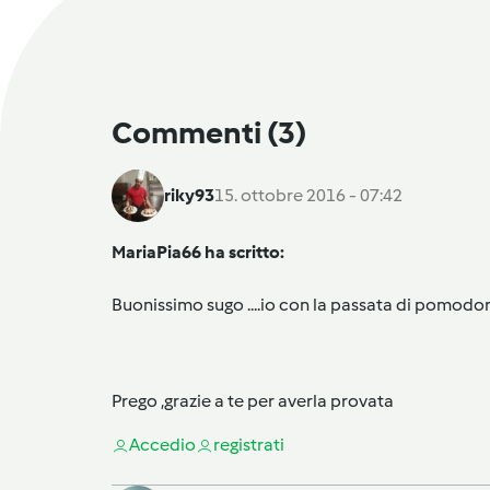
Commenti
(3)
riky93
15. ottobre 2016 - 07:42
MariaPia66 ha scritto:
Buonissimo sugo ....io con la passata di pomodoro....5
Prego ,grazie a te per averla provata
Accedi
o
registrati