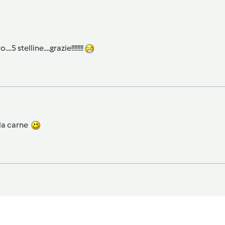
 stelline....grazie!!!!!!!!
lla carne