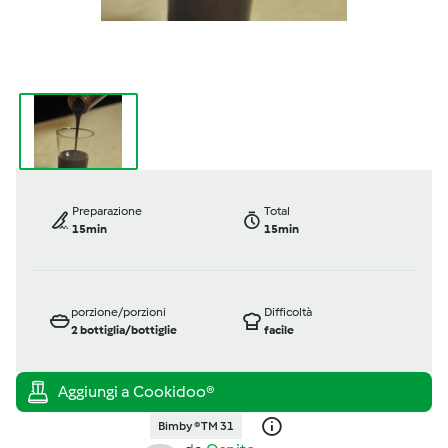
Preparazione
Total
15min
15min
porzione/porzioni
Difficoltà
2
bottiglia/bottiglie
facile
Bimby ® TM 31