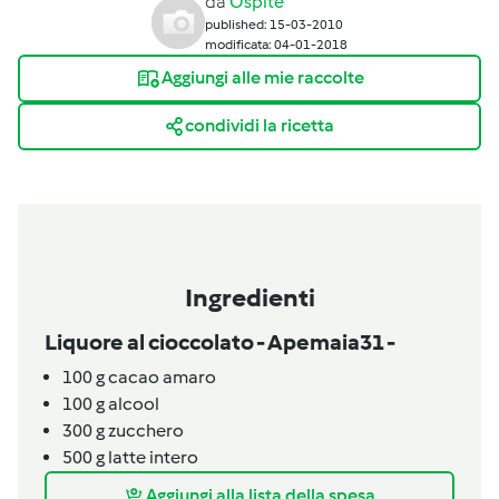
da
Ospite
published: 15-03-2010
modificata: 04-01-2018
Aggiungi alle mie raccolte
condividi la ricetta
Ingredienti
Liquore al cioccolato - Apemaia31 -
100
g
cacao amaro
100
g
alcool
300
g
zucchero
500
g
latte intero
Aggiungi alla lista della spesa