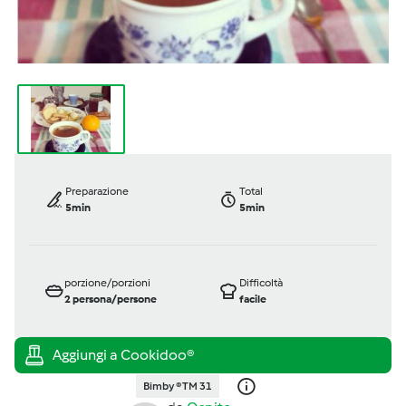
Preparazione
Total
5min
5min
porzione/porzioni
Difficoltà
2
persona/persone
facile
Bimby ® TM 31