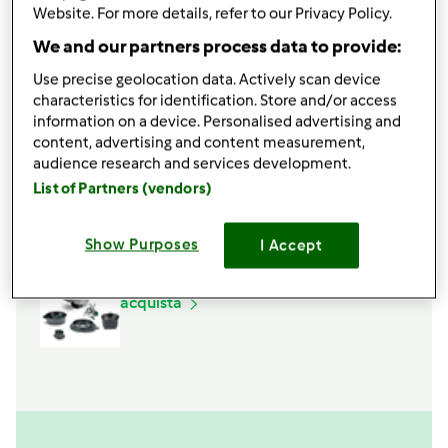
Website. For more details, refer to our Privacy Policy.
We and our partners process data to provide:
Use precise geolocation data. Actively scan device
Accessori che ti serviranno
characteristics for identification. Store and/or access
Cestello
information on a device. Personalised advertising and
acquista
content, advertising and content measurement,
audience research and services development.
List of Partners (vendors)
Spatola
acquista
Show Purposes
I Accept
Boccale Completo TM6
acquista