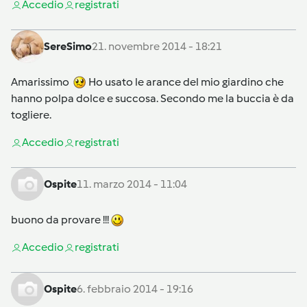
Accedi
o
registrati
SereSimo
21. novembre 2014 - 18:21
Amarissimo
Ho usato le arance del mio giardino che
hanno polpa dolce e succosa. Secondo me la buccia è da
togliere.
Accedi
o
registrati
Ospite
11. marzo 2014 - 11:04
buono da provare !!!
Accedi
o
registrati
Ospite
6. febbraio 2014 - 19:16