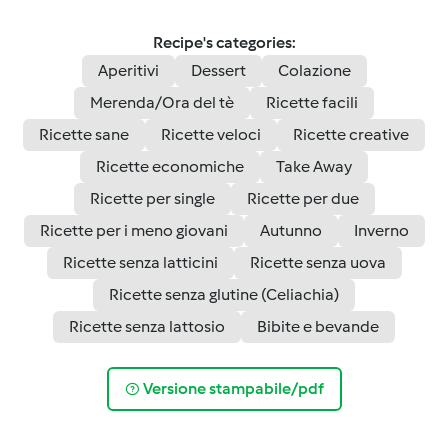
Recipe's categories:
Aperitivi
Dessert
Colazione
Merenda/Ora del tè
Ricette facili
Ricette sane
Ricette veloci
Ricette creative
Ricette economiche
Take Away
Ricette per single
Ricette per due
Ricette per i meno giovani
Autunno
Inverno
Ricette senza latticini
Ricette senza uova
Ricette senza glutine (Celiachia)
Ricette senza lattosio
Bibite e bevande
Versione stampabile/pdf