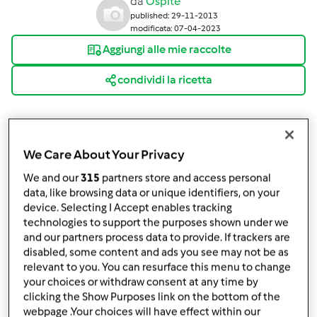
da
Ospite
published: 29-11-2013
modificata: 07-04-2023
Aggiungi alle mie raccolte
condividi la ricetta
We Care About Your Privacy
We and our
315
partners store and access personal
Ingredienti
data, like browsing data or unique identifiers, on your
device. Selecting I Accept enables tracking
The all'arancia (tè)
technologies to support the purposes shown under we
and our partners process data to provide. If trackers are
1
arancia biologica,
Intera
disabled, some content and ads you see may not be as
400
g
acqua naturale
relevant to you. You can resurface this menu to change
2
bustine
the classico
your choices or withdraw consent at any time by
4
cucchiaini
zucchero,
facoltativo
clicking the Show Purposes link on the bottom of the
webpage .Your choices will have effect within our
Aggiungi alla lista della spesa