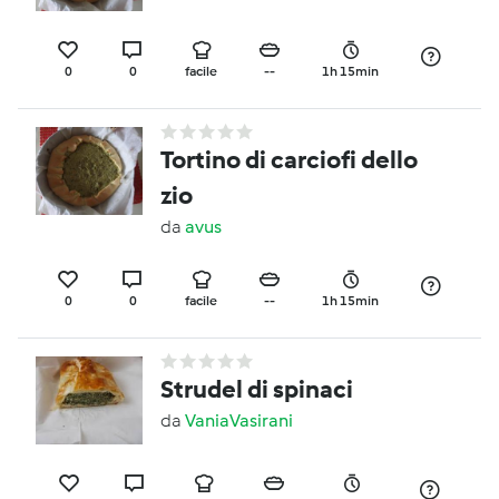
0
0
facile
--
1h 15min
Tortino di carciofi dello
zio
da
avus
0
0
facile
--
1h 15min
Strudel di spinaci
da
VaniaVasirani