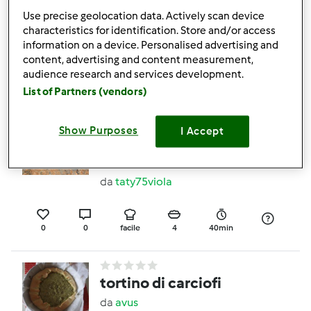
cannella dello zio
Use precise geolocation data. Actively scan device
characteristics for identification. Store and/or access
da
avus
information on a device. Personalised advertising and
content, advertising and content measurement,
audience research and services development.
0
0
facile
8
1h 40min
List of Partners (vendors)
Show Purposes
I Accept
Marmellata di Arance e
un limone con buccia
da
taty75viola
0
0
facile
4
40min
tortino di carciofi
da
avus