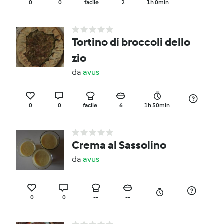
0
0
facile
2
1h 0min
Tortino di broccoli dello
zio
da
avus
0
0
facile
6
1h 50min
Crema al Sassolino
da
avus
0
0
--
--