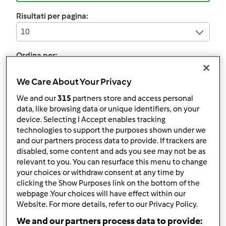
Risultati per pagina:
10
Ordina per:
I risultati più recenti
We Care About Your Privacy
We and our
315
partners store and access personal
data, like browsing data or unique identifiers, on your
Rose del deserto senza
device. Selecting I Accept enables tracking
technologies to support the purposes shown under we
burro e uova
and our partners process data to provide. If trackers are
da
francescabcice
disabled, some content and ads you see may not be as
relevant to you. You can resurface this menu to change
your choices or withdraw consent at any time by
clicking the Show Purposes link on the bottom of the
0
0
facile
--
30min
webpage .Your choices will have effect within our
Website. For more details, refer to our Privacy Policy.
We and our partners process data to provide:
Torta di mele, uvetta e