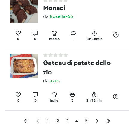
Monaci
da
Rosella-66
0
0
medio
--
1h 10min
Gateau di patate dello
zio
da
avus
0
0
facile
3
1h 35min
1
2
3
4
5