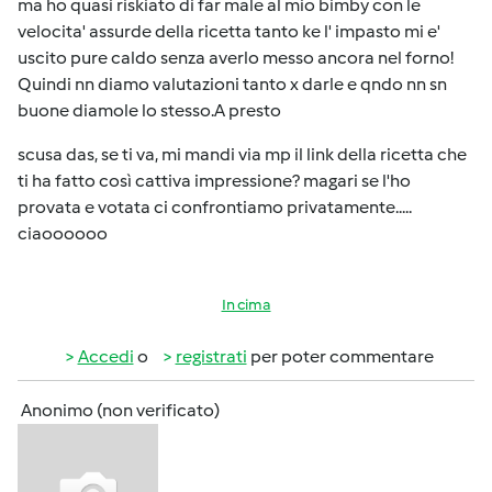
ma ho quasi riskiato di far male al mio bimby con le
velocita' assurde della ricetta tanto ke l' impasto mi e'
uscito pure caldo senza averlo messo ancora nel forno!
Quindi nn diamo valutazioni tanto x darle e qndo nn sn
buone diamole lo stesso.A presto
scusa das, se ti va, mi mandi via mp il link della ricetta che
ti ha fatto così cattiva impressione? magari se l'ho
provata e votata ci confrontiamo privatamente.....
ciaoooooo
In cima
Accedi
o
registrati
per poter commentare
Anonimo (non verificato)