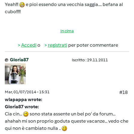
Yeah!!!
e pioi essendo una vecchia saggia.... befana al
cubo!!!!!
In cima
Accedi
o
registrati
per poter commentare
Gloria87
Iscritto : 29.11.2011
Mar, 01/07/2014 - 15:31
#18
wlapappa wrote:
Gloria87 wrote:
Cia cin...
sono stata assente un bel po' da forum...
ahahah mi son proprio goduta queste vacanze... vedo che
qui non è cambiato nulla ..