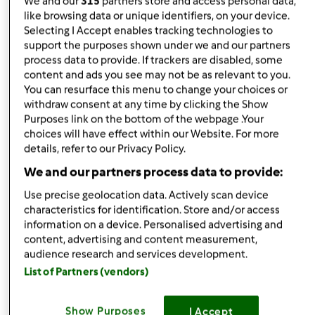
We and our
315
partners store and access personal data,
like browsing data or unique identifiers, on your device.
Selecting I Accept enables tracking technologies to
das
Iscritto : 10.10.2013
support the purposes shown under we and our partners
process data to provide. If trackers are disabled, some
content and ads you see may not be as relevant to you.
You can resurface this menu to change your choices or
withdraw consent at any time by clicking the Show
Mar, 01/07/2014 - 15:06
#5
Purposes link on the bottom of the webpage .Your
Credo ke tu abbia capito in pieno cosa voglia dire!nn ha
choices will have effect within our Website. For more
senso stare col fucile puntato o fare da padroni di casa,
details, refer to our Privacy Policy.
ma condividiamo un' unica passione " il bimby" e la
We and our partners process data to provide:
cucina
Use precise geolocation data. Actively scan device
characteristics for identification. Store and/or access
In cima
information on a device. Personalised advertising and
content, advertising and content measurement,
audience research and services development.
Accedi
o
registrati
per poter commentare
List of Partners (vendors)
wlapappa
Iscritto : 18.02.2010
Show Purposes
I Accept