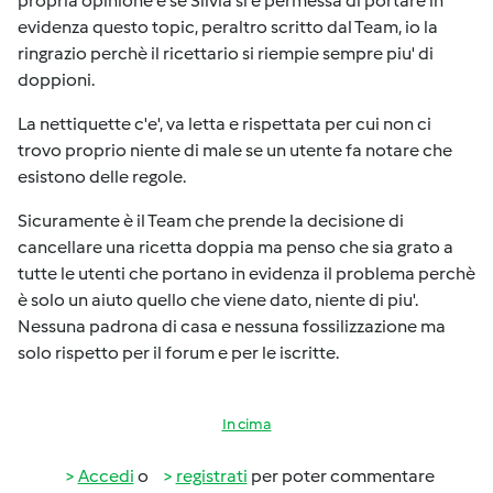
propria opinione e se Silvia si è permessa di portare in
evidenza questo topic, peraltro scritto dal Team, io la
ringrazio perchè il ricettario si riempie sempre piu' di
doppioni.
La nettiquette c'e', va letta e rispettata per cui non ci
trovo proprio niente di male se un utente fa notare che
esistono delle regole.
Sicuramente è il Team che prende la decisione di
cancellare una ricetta doppia ma penso che sia grato a
tutte le utenti che portano in evidenza il problema perchè
è solo un aiuto quello che viene dato, niente di piu'.
Nessuna padrona di casa e nessuna fossilizzazione ma
solo rispetto per il forum e per le iscritte.
In cima
Accedi
o
registrati
per poter commentare