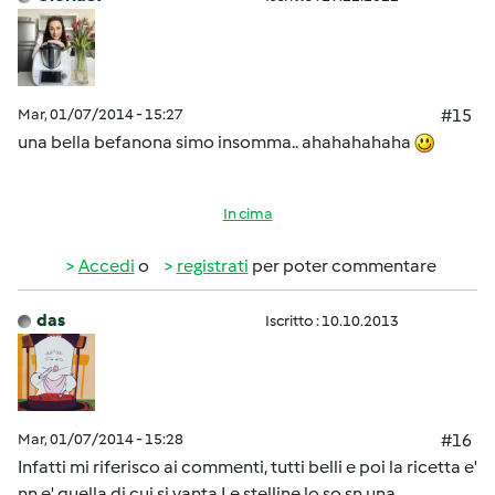
Mar, 01/07/2014 - 15:27
#15
una bella befanona simo insomma.. ahahahahaha
In cima
Accedi
o
registrati
per poter commentare
das
Iscritto : 10.10.2013
Mar, 01/07/2014 - 15:28
#16
Infatti mi riferisco ai commenti, tutti belli e poi la ricetta e'
nn e' quella di cui si vanta.Le stelline lo so sn una