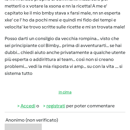
metterli o x votare la xsona e nn la ricetta! A me e'
capitato ke il mio bmby stava x farsi male, nn sn esperta
xke' ce l' ho da pochi mesi e quindi mi fido dei tempi e
velocita' ke trovo scritte sulle ricette e mi sn trovata male!
Posso darti un consilgio da vecchia rompina... visto che
sei principiante col Bimby... prima di avventurarti... se hai
dubbi... chiedi aiuto anche privatamente a qualche utente
più esperta o addirittura al team... così non si creano
problemi.... vedi la mia risposta vi amp... su con la vita .... si
sistema tutto
In cima
Accedi
o
registrati
per poter commentare
Anonimo (non verificato)