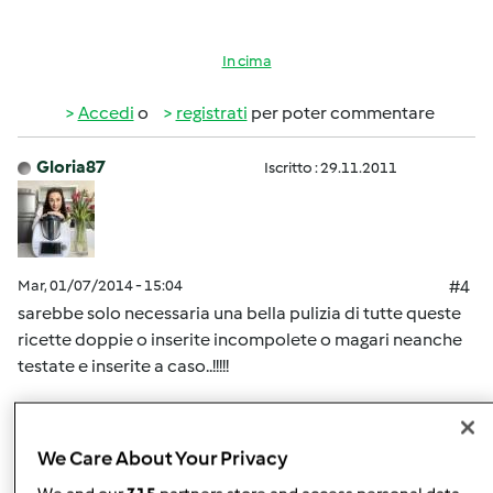
In cima
Accedi
o
registrati
per poter commentare
Gloria87
Iscritto : 29.11.2011
Mar, 01/07/2014 - 15:04
#4
sarebbe solo necessaria una bella pulizia di tutte queste
ricette doppie o inserite incompolete o magari neanche
testate e inserite a caso..!!!!!
In cima
We Care About Your Privacy
Accedi
o
registrati
per poter commentare