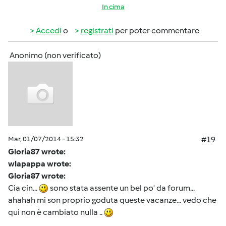
In cima
Accedi
o
registrati
per poter commentare
Anonimo (non verificato)
Mar, 01/07/2014 - 15:32
#19
Gloria87 wrote:
wlapappa wrote:
Gloria87 wrote:
Cia cin...
sono stata assente un bel po' da forum...
ahahah mi son proprio goduta queste vacanze... vedo che
qui non è cambiato nulla ..