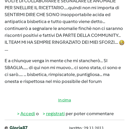
VOLTE DI COLLABORARE E SEGNALARE LE ANOMALIE
PER SNELLIRE IL RICETTARIO.....quindi non mi importa di
SENTIRMI DIRE CHE SONO insopportabile acida ed
antipatica bisbetica e tutto quanto viene detto...
continuerò a segnalare le anomalie finchè non ci saranno
riscontri positivi e fattivi DA PARTE DELLA COMMUNITY...
IL TEAM MI HA SEMPRE RINGRAZIATO DEI MIEI SFORZI....
....
E a chiunque venga in mente che mi stancherò... SI
SBAGLIA...... di qui non mi muovo... ci sono stata, ci sono e
ci sarò..... ... bisbetica, rimpiscatole, puntigliosa... ma
onesta e rispettosa nel mio possibile del forum
In cima
Accedi
o
registrati
per poter commentare
Gloria87
Iscritto : 29.11.2011