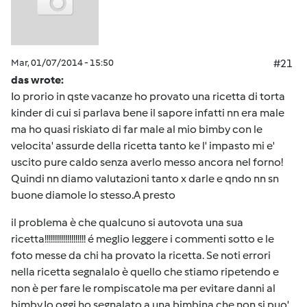
Mar, 01/07/2014 - 15:50
#21
das wrote:
Io prorio in qste vacanze ho provato una ricetta di torta
kinder di cui si parlava bene il sapore infatti nn era male
ma ho quasi riskiato di far male al mio bimby con le
velocita' assurde della ricetta tanto ke l' impasto mi e'
uscito pure caldo senza averlo messo ancora nel forno!
Quindi nn diamo valutazioni tanto x darle e qndo nn sn
buone diamole lo stesso.A presto
il problema è che qualcuno si autovota una sua
ricetta!!!!!!!!!!!!!!!!!!!! é meglio leggere i commenti sotto e le
foto messe da chi ha provato la ricetta. Se noti errori
nella ricetta segnalalo è quello che stiamo ripetendo e
non è per fare le rompiscatole ma per evitare danni al
bimby.Io oggi ho segnalato a una bimbina che non si puo'