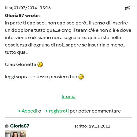
Mar, 01/07/2014 - 15:16
#9
Gloria87 wrote:
in parte ti capisco.. non capisco però.. il senso di inserire
un doppione tutto qua...e cmq il team c'è e non c'è e dove
interviene è xk siamo noi a segnalare.. quindi sta nella
coscienza di ognuna di noi.. sapere se inserirla o meno..
tutto qua..
Ciao Glorietta
leggi sopra......stesso pensiero tuo
In cima
Accedi
o
registrati
per poter commentare
Gloria87
Iscritto : 29.11.2011