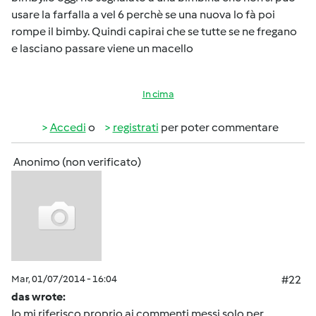
usare la farfalla a vel 6 perchè se una nuova lo fà poi
rompe il bimby. Quindi capirai che se tutte se ne fregano
e lasciano passare viene un macello
In cima
Accedi
o
registrati
per poter commentare
Anonimo (non verificato)
Mar, 01/07/2014 - 16:04
#22
das wrote:
Io mi riferisco proprio ai commenti messi solo per