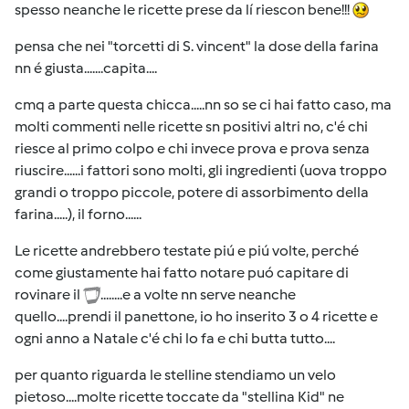
spesso neanche le ricette prese da lí riescon bene!!!
pensa che nei "torcetti di S. vincent" la dose della farina
nn é giusta.......capita....
cmq a parte questa chicca.....nn so se ci hai fatto caso, ma
molti commenti nelle ricette sn positivi altri no, c'é chi
riesce al primo colpo e chi invece prova e prova senza
riuscire......i fattori sono molti, gli ingredienti (uova troppo
grandi o troppo piccole, potere di assorbimento della
farina.....), il forno......
Le ricette andrebbero testate piú e piú volte, perché
come giustamente hai fatto notare puó capitare di
rovinare il
........e a volte nn serve neanche
quello....prendi il panettone, io ho inserito 3 o 4 ricette e
ogni anno a Natale c'é chi lo fa e chi butta tutto....
per quanto riguarda le stelline stendiamo un velo
pietoso....molte ricette toccate da "stellina Kid" ne