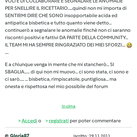
VOLTE DI COLLABORARE E SEGNALARE LE ANOMALIE
PER SNELLIRE IL RICETTARIO.....quindi non mi importa di
SENTIRMI DIRE CHE SONO insopportabile acida ed
antipatica bisbetica e tutto quanto viene detto...
continuerò a segnalare le anomalie finchè non ci saranno
riscontri positivi e fattivi DA PARTE DELLA COMMUNITY...
IL TEAM MI HA SEMPRE RINGRAZIATO DEI MIEI SFORZI....
....
E a chiunque venga in mente che mi stancherò... SI
SBAGLIA...... di qui non mi muovo... ci sono stata, ci sono e
ci sarò..... ... bisbetica, rimpiscatole, puntigliosa... ma
onesta e rispettosa nel mio possibile del forum
In cima
Accedi
o
registrati
per poter commentare
Gloria87
Iscritto : 29.11.2011