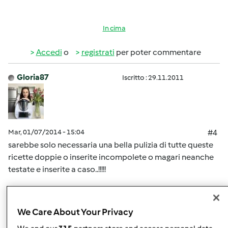
In cima
Accedi
o
registrati
per poter commentare
Gloria87
Iscritto : 29.11.2011
Mar, 01/07/2014 - 15:04
#4
sarebbe solo necessaria una bella pulizia di tutte queste
ricette doppie o inserite incompolete o magari neanche
testate e inserite a caso..!!!!!
In cima
We Care About Your Privacy
Accedi
o
registrati
per poter commentare