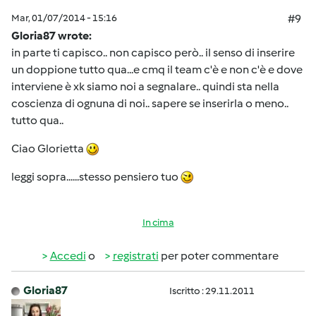
Mar, 01/07/2014 - 15:16
#9
Gloria87 wrote:
in parte ti capisco.. non capisco però.. il senso di inserire
un doppione tutto qua...e cmq il team c'è e non c'è e dove
interviene è xk siamo noi a segnalare.. quindi sta nella
coscienza di ognuna di noi.. sapere se inserirla o meno..
tutto qua..
Ciao Glorietta
leggi sopra......stesso pensiero tuo
In cima
Accedi
o
registrati
per poter commentare
Gloria87
Iscritto : 29.11.2011