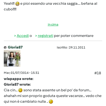
Yeah!!!
e pioi essendo una vecchia saggia.... befana al
cubo!!!!!
In cima
Accedi
o
registrati
per poter commentare
Gloria87
Iscritto : 29.11.2011
Mar, 01/07/2014 - 15:31
#18
wlapappa wrote:
Gloria87 wrote:
Cia cin...
sono stata assente un bel po' da forum...
ahahah mi son proprio goduta queste vacanze... vedo che
qui non è cambiato nulla ..