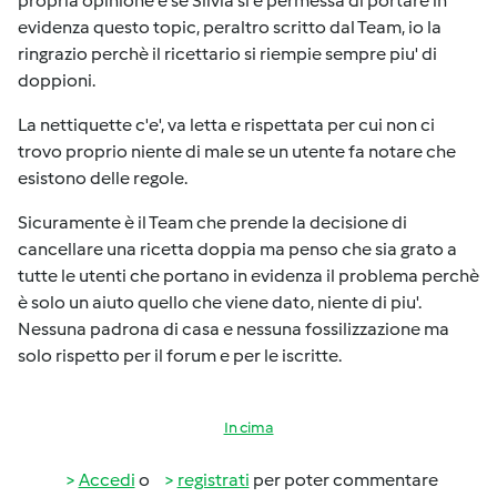
propria opinione e se Silvia si è permessa di portare in
evidenza questo topic, peraltro scritto dal Team, io la
ringrazio perchè il ricettario si riempie sempre piu' di
doppioni.
La nettiquette c'e', va letta e rispettata per cui non ci
trovo proprio niente di male se un utente fa notare che
esistono delle regole.
Sicuramente è il Team che prende la decisione di
cancellare una ricetta doppia ma penso che sia grato a
tutte le utenti che portano in evidenza il problema perchè
è solo un aiuto quello che viene dato, niente di piu'.
Nessuna padrona di casa e nessuna fossilizzazione ma
solo rispetto per il forum e per le iscritte.
In cima
Accedi
o
registrati
per poter commentare