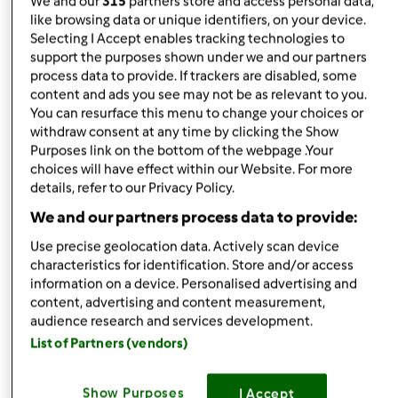
We and our
315
partners store and access personal data,
like browsing data or unique identifiers, on your device.
Selecting I Accept enables tracking technologies to
das
Iscritto : 10.10.2013
support the purposes shown under we and our partners
process data to provide. If trackers are disabled, some
content and ads you see may not be as relevant to you.
You can resurface this menu to change your choices or
withdraw consent at any time by clicking the Show
Mar, 01/07/2014 - 15:06
#5
Purposes link on the bottom of the webpage .Your
Credo ke tu abbia capito in pieno cosa voglia dire!nn ha
choices will have effect within our Website. For more
senso stare col fucile puntato o fare da padroni di casa,
details, refer to our Privacy Policy.
ma condividiamo un' unica passione " il bimby" e la
We and our partners process data to provide:
cucina
Use precise geolocation data. Actively scan device
characteristics for identification. Store and/or access
In cima
information on a device. Personalised advertising and
content, advertising and content measurement,
audience research and services development.
Accedi
o
registrati
per poter commentare
List of Partners (vendors)
wlapappa
Iscritto : 18.02.2010
Show Purposes
I Accept