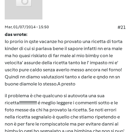
Mar, 01/07/2014 - 15:50
#21
das wrote:
Io prorio in qste vacanze ho provato una ricetta di torta
kinder di cui si parlava bene il sapore infatti nn era male
ma ho quasi riskiato di far male al mio bimby con le
velocita' assurde della ricetta tanto ke l' impasto mi e'
uscito pure caldo senza averlo messo ancora nel forno!
Quindi nn diamo valutazioni tanto x darle e qndo nn sn
buone diamole lo stesso.A presto
il problema è che qualcuno si autovota una sua
ricetta!!!!!!!!!!!!!!!!!!!! é meglio leggere i commenti sotto e le
foto messe da chi ha provato la ricetta. Se noti errori
nella ricetta segnalalo è quello che stiamo ripetendo e
non è per fare le rompiscatole ma per evitare danni al
bimby.Io oggi ho segnalato a una bimbina che non si puo'