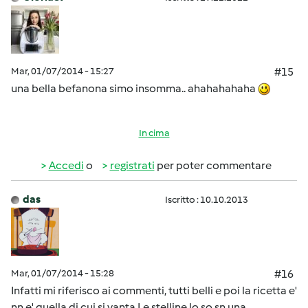
Mar, 01/07/2014 - 15:27
#15
una bella befanona simo insomma.. ahahahahaha
In cima
Accedi
o
registrati
per poter commentare
das
Iscritto : 10.10.2013
Mar, 01/07/2014 - 15:28
#16
Infatti mi riferisco ai commenti, tutti belli e poi la ricetta e'
nn e' quella di cui si vanta.Le stelline lo so sn una