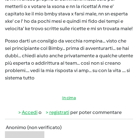
metterli o x votare la xsona e nn la ricetta! A me e'
capitato ke il mio bmby stava x farsi male, nn sn esperta
xke' ce l' ho da pochi mesi e quindi mi fido dei tempi e
velocita' ke trovo scritte sulle ricette e mi sn trovata male!
Posso darti un consilgio da vecchia rompina... visto che
sei principiante col Bimby... prima di avventurarti... se hai
dubbi... chiedi aiuto anche privatamente a qualche utente
più esperta o addirittura al team... così non si creano
problemi.... vedi la mia risposta vi amp... su con la vita .... si
sistema tutto
In cima
Accedi
o
registrati
per poter commentare
Anonimo (non verificato)