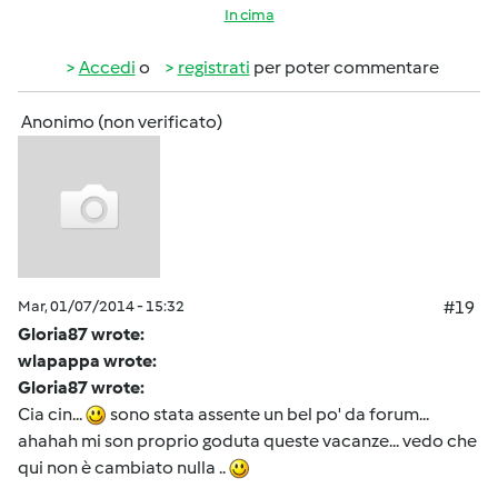
In cima
Accedi
o
registrati
per poter commentare
Anonimo (non verificato)
Mar, 01/07/2014 - 15:32
#19
Gloria87 wrote:
wlapappa wrote:
Gloria87 wrote:
Cia cin...
sono stata assente un bel po' da forum...
ahahah mi son proprio goduta queste vacanze... vedo che
qui non è cambiato nulla ..