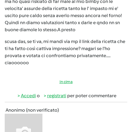
ma ho quasi riskiato di far male al mio bimby con le
velocita' assurde della ricetta tanto ke l' impasto mi e'
uscito pure caldo senza averlo messo ancora nel forno!
Quindi nn diamo valutazioni tanto x darle e qndo nn sn
buone diamole lo stesso.A presto
scusa das, se ti va, mi mandi via mp il link della ricetta che
ti ha fatto così cattiva impressione? magari se l'ho
provata e votata ci confrontiamo privatamente.....
ciaoooooo
In cima
Accedi
o
registrati
per poter commentare
Anonimo (non verificato)