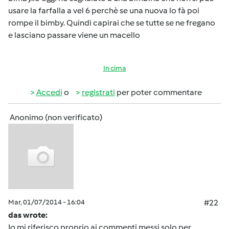
usare la farfalla a vel 6 perchè se una nuova lo fà poi
rompe il bimby. Quindi capirai che se tutte se ne fregano
e lasciano passare viene un macello
In cima
Accedi
o
registrati
per poter commentare
Anonimo (non verificato)
Mar, 01/07/2014 - 16:04
#22
das wrote:
Io mi riferisco proprio ai commenti messi solo per