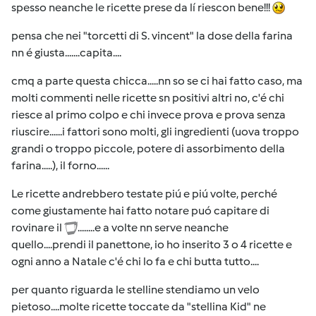
spesso neanche le ricette prese da lí riescon bene!!!
pensa che nei "torcetti di S. vincent" la dose della farina
nn é giusta.......capita....
cmq a parte questa chicca.....nn so se ci hai fatto caso, ma
molti commenti nelle ricette sn positivi altri no, c'é chi
riesce al primo colpo e chi invece prova e prova senza
riuscire......i fattori sono molti, gli ingredienti (uova troppo
grandi o troppo piccole, potere di assorbimento della
farina.....), il forno......
Le ricette andrebbero testate piú e piú volte, perché
come giustamente hai fatto notare puó capitare di
rovinare il
........e a volte nn serve neanche
quello....prendi il panettone, io ho inserito 3 o 4 ricette e
ogni anno a Natale c'é chi lo fa e chi butta tutto....
per quanto riguarda le stelline stendiamo un velo
pietoso....molte ricette toccate da "stellina Kid" ne