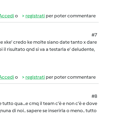
Accedi
o
registrati
per poter commentare
#7
uste xke' credo ke molte siano date tanto x dare
i il risultato qnd si va a testarla e' deludente,
Accedi
o
registrati
per poter commentare
#8
e tutto qua...e cmq il team c'è e non c'è e dove
nuna di noi.. sapere se inserirla o meno.. tutto