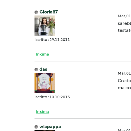
Gloria87
Mar, 0
sarebb
testate
Iscritto : 29.11.2011
In cima
das
Mar, 0
Credo 
ma con
Iscritto : 10.10.2013
In cima
wlapappa
Mar, 0