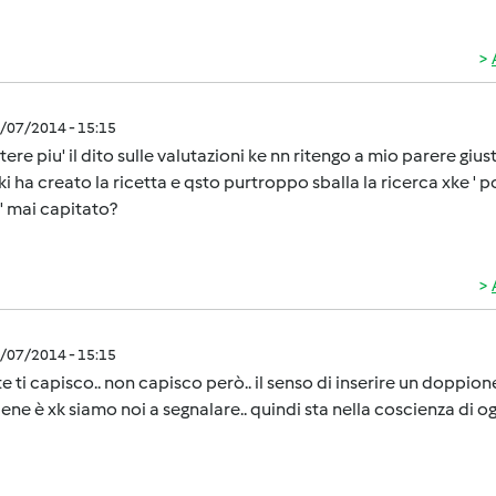
1/07/2014 - 15:15
tere piu' il dito sulle valutazioni ke nn ritengo a mio parere gi
 ki ha creato la ricetta e qsto purtroppo sballa la ricerca xke ' po
e' mai capitato?
1/07/2014 - 15:15
te ti capisco.. non capisco però.. il senso di inserire un doppion
iene è xk siamo noi a segnalare.. quindi sta nella coscienza di og