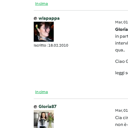
In cima
wlapappa
Mar, 0
Glori
in par
interv
Iscritto : 18.02.2010
qua..
Ciao 
leggi 
In cima
Gloria87
Mar, 0
Cia cin
non è 