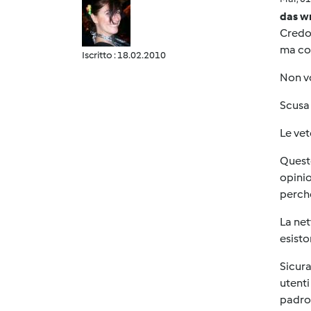
das w
Credo 
ma con
Iscritto : 18.02.2010
Non vo
Scusa
Le vet
Quest
opinio
perchè
La net
esisto
Sicura
utenti
padron