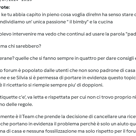
rote:
ke tu abbia capito in pieno cosa voglia dire!nn ha senso stare c
dividiamo un' unica passione " il bimby" e la cucina
levo intervenire ma vedo che continui ad usare la parola "padr
 ma chi sarebbero?
erane? quelle che si fanno sempre in quattro per dare consigli e 
o forum è popolato dalle utenti che non sono padrone di cas
ne e se Silvia si è permessa di portare in evidenza questo topic, 
 il ricettario si riempie sempre piu' di doppioni.
tiquette c'e', va letta e rispettata per cui non ci trovo proprio
no delle regole.
mente è il Team che prende la decisione di cancellare una rice
 che portano in evidenza il problema perchè è solo un aiuto que
a di casa e nessuna fossilizzazione ma solo rispetto per il forum