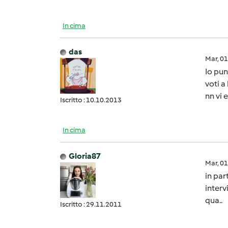
In cima
das
Mar, 0
Io pun
voti a
nn vi 
Iscritto : 10.10.2013
In cima
Gloria87
Mar, 0
in par
interv
qua..
Iscritto : 29.11.2011