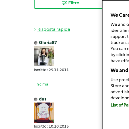
Filtro
I ris
We Care
We and 
Risposta rapida
identifie
support t
Gloria87
trackers 
Mar, 0
You can r
p.s. s
by clicki
event
have effe
We and 
Iscritto : 29.11.2011
Use preci
In cima
Store and
advertis
develop
das
Mar, 0
List of P
Ovvia
Iscritto : 10.10.2013