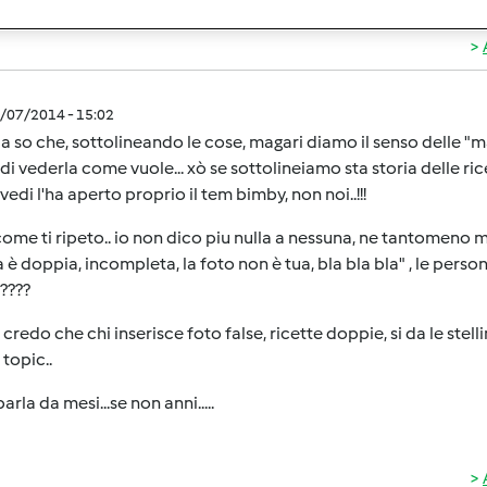
1/07/2014 - 15:02
 so che, sottolineando le cose, magari diamo il senso delle "ma
 di vederla come vuole... xò se sottolineiamo sta storia delle r
edi l'ha aperto proprio il tem bimby, non noi..!!!
me ti ripeto.. io non dico piu nulla a nessuna, ne tantomeno mi
a è doppia, incompleta, la foto non è tua, bla bla bla" , le per
????
 credo che chi inserisce foto false, ricette doppie, si da le stel
 topic..
arla da mesi...se non anni.....