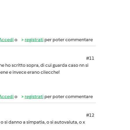
Accedi
o
registrati
per poter commentare
#11
me ho scritto sopra, di cui guarda caso nn si
bene e invece erano cilecche!
Accedi
o
registrati
per poter commentare
#12
o si danno a simpatia, o si autovaluta, o x