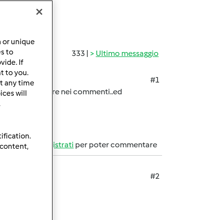
a or unique
es to
333 |
Ultimo messaggio
ide. If
t to you.
#1
t any time
nte, la puoi inserire nei commenti..ed
ces will
.
ification.
Accedi
o
registrati
per poter commentare
 content,
#2