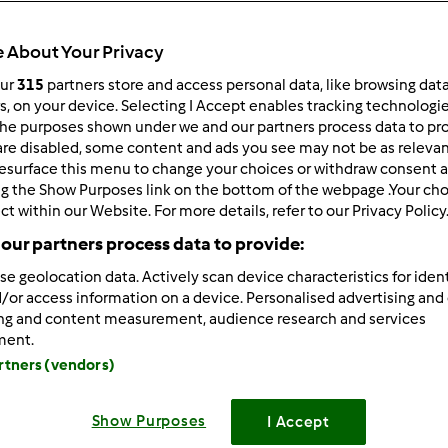
ultati più recenti
10
 About Your Privacy
our
315
partners store and access personal data, like browsing dat
rs, on your device. Selecting I Accept enables tracking technologi
he purposes shown under we and our partners process data to prov
are disabled, some content and ads you see may not be as relevan
1/07/2014 - 14:43
esurface this menu to change your choices or withdraw consent a
e vuoi inserire la foto..in una ricetta che hai fatto, ma gia esiste
ng the Show Purposes link on the bottom of the webpage .Your choi
ualmente scrivere qualche tu VARIANTE
ct within our Website. For more details, refer to our Privacy Policy
our partners process data to provide:
se geolocation data. Actively scan device characteristics for ident
/or access information on a device. Personalised advertising and
ing and content measurement, audience research and services
ment.
1/07/2014 - 14:58
artners (vendors)
mente parlo in generale
Show Purposes
I Accept