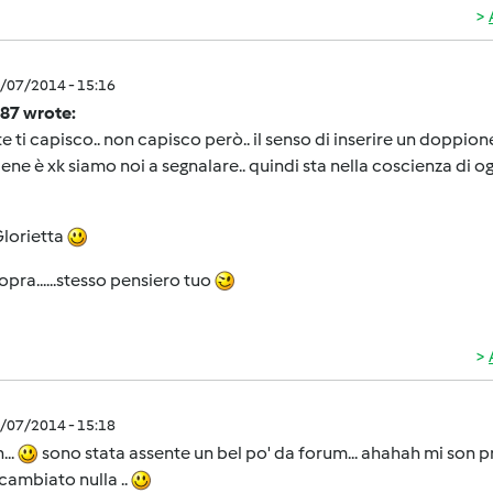
1/07/2014 - 15:16
a87 wrote:
te ti capisco.. non capisco però.. il senso di inserire un doppion
iene è xk siamo noi a segnalare.. quindi sta nella coscienza di og
Glorietta
sopra......stesso pensiero tuo
1/07/2014 - 15:18
...
sono stata assente un bel po' da forum... ahahah mi son 
cambiato nulla ..