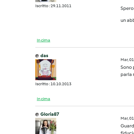
Iscritto : 29.11.2011
Spero 
un abb
In cima
das
Mar, 0
Sono p
parla 
Iscritto : 10.10.2013
In cima
Gloria87
Mar, 0
Guarda
fiducia