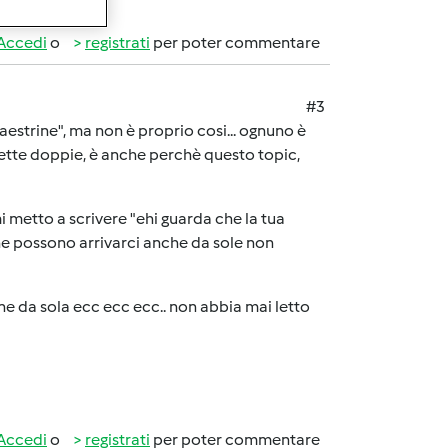
Accedi
o
registrati
per poter commentare
#3
estrine", ma non è proprio cosi... ognuno è
icette doppie, è anche perchè questo topic,
 metto a scrivere "ehi guarda che la tua
sone possono arrivarci anche da sole non
line da sola ecc ecc ecc.. non abbia mai letto
Accedi
o
registrati
per poter commentare