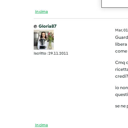
In cima
Gloria87
Mar, 0
Guarda
libera
come v
Iscritto : 29.11.2011
Cmq co
ricett
credi?
io non
questi
se ne p
In cima