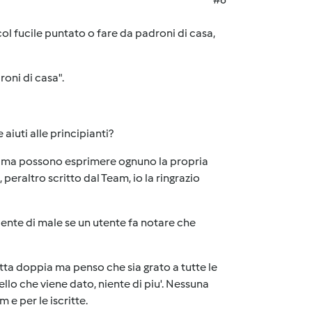
ol fucile puntato o fare da padroni di casa,
oni di casa".
aiuti alle principianti?
a ma possono esprimere ognuno la propria
peraltro scritto dal Team, io la ringrazio
 niente di male se un utente fa notare che
tta doppia ma penso che sia grato a tutte le
llo che viene dato, niente di piu'. Nessuna
 e per le iscritte.