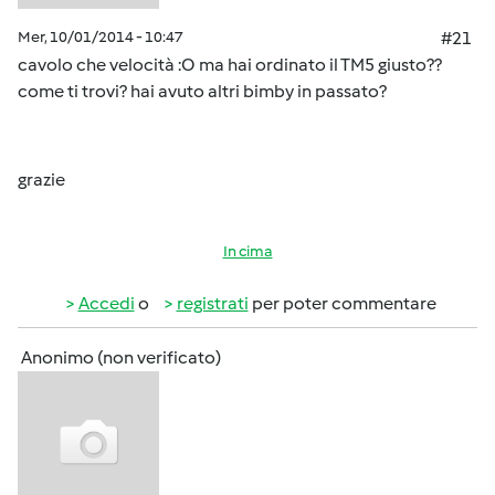
Mer, 10/01/2014 - 10:47
#21
cavolo che velocità :O ma hai ordinato il TM5 giusto??
come ti trovi? hai avuto altri bimby in passato?
grazie
In cima
Accedi
o
registrati
per poter commentare
Anonimo (non verificato)