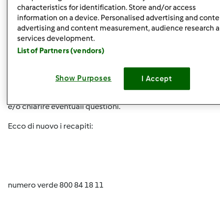
lancio...... saluti Villani Francesco
characteristics for identification. Store and/or access
information on a device. Personalised advertising and conte
advertising and content measurement, audience research 
services development.
Buon pomeriggio FrancescoV,
List of Partners (vendors)
anche a Lei suggeriamo quanto scritto ad altri Utenti: il
contatto con il Servizio Clienti.
Show Purposes
I Accept
E' quello il canale corretto per rivolgere tali rimostranze
e/o chiarire eventuali questioni.
Ecco di nuovo i recapiti:
numero verde 800 84 18 11