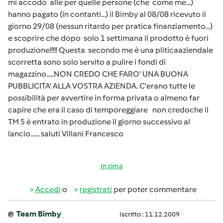
mi accodo alle per quelle persone (che come me...)
hanno pagato (in contanti...) il Bimby al 08/08 ricevuto il
giorno 29/08 (nessun ritardo per pratica finanziamento...)
e scoprire che dopo solo 1 settimana il prodotto è fuori
produzione!!!!! Questa secondo me è una pliticaaziendale
scorretta sono solo servito a pulire i fondi di
magazzino.....NON CREDO CHE FARO' UNA BUONA
PUBBLICITA' ALLA VOSTRA AZIENDA. C'erano tutte le
possibilità per avvertire in forma privata o almeno far
capire che era il caso di temporeggiare non credoche il
TM 5 è entrato in produzione il giorno successivo al
lancio...... saluti Villani Francesco
In cima
Accedi
o
registrati
per poter commentare
Team Bimby
Iscritto : 11.12.2009