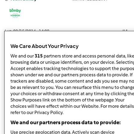
Lun, 09/15/2014 - 14:09
#4
FrancescoV wrote:
We Care About Your Privacy
Buongiorno
We and our
315
partners store and access personal data, lik
mi accodo alle per quelle persone (che come me...)
browsing data or unique identifiers, on your device. Selecting
hanno pagato (in contanti...) il Bimby al 08/08 ricevuto il
Accept enables tracking technologies to support the purpo
giorno 29/08 (nessun ritardo per pratica finanziamento...)
shown under we and our partners process data to provide. If
e scoprire che dopo solo 1 settimana il prodotto è fuori
trackers are disabled, some content and ads you see may no
produzione!!!!! Questa secondo me è una pliticaaziendale
be as relevant to you. You can resurface this menu to chang
scorretta sono solo servito a pulire i fondi di
your choices or withdraw consent at any time by clicking th
Show Purposes link on the bottom of the webpage .Your
magazzino.....NON CREDO CHE FARO' UNA BUONA
choices will have effect within our Website. For more details
PUBBLICITA' ALLA VOSTRA AZIENDA. C'erano tutte le
refer to our Privacy Policy.
possibilità per avvertire in forma privata o almeno far
We and our partners process data to provide:
capire che era il caso di temporeggiare non credoche il
TM 5 è entrato in produzione il giorno successivo al
Use precise geolocation data. Actively scan device