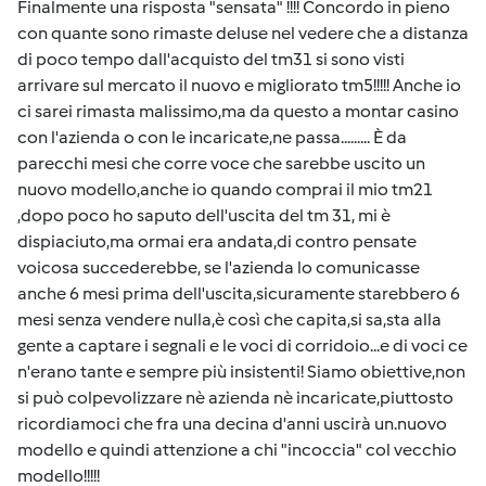
Finalmente una risposta "sensata" !!!! Concordo in pieno
con quante sono rimaste deluse nel vedere che a distanza
di poco tempo dall'acquisto del tm31 si sono visti
arrivare sul mercato il nuovo e migliorato tm5!!!!! Anche io
ci sarei rimasta malissimo,ma da questo a montar casino
con l'azienda o con le incaricate,ne passa......... È da
parecchi mesi che corre voce che sarebbe uscito un
nuovo modello,anche io quando comprai il mio tm21
,dopo poco ho saputo dell'uscita del tm 31, mi è
dispiaciuto,ma ormai era andata,di contro pensate
voicosa succederebbe, se l'azienda lo comunicasse
anche 6 mesi prima dell'uscita,sicuramente starebbero 6
mesi senza vendere nulla,è così che capita,si sa,sta alla
gente a captare i segnali e le voci di corridoio...e di voci ce
n'erano tante e sempre più insistenti! Siamo obiettive,non
si può colpevolizzare nè azienda nè incaricate,piuttosto
ricordiamoci che fra una decina d'anni uscirà un.nuovo
modello e quindi attenzione a chi "incoccia" col vecchio
modello!!!!!