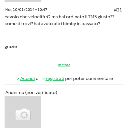
Mer, 10/01/2014 - 10:47
#21
cavolo che velocità :O ma hai ordinato il TM5 giusto??
come ti trovi? hai avuto altri bimby in passato?
grazie
In cima
Accedi
o
registrati
per poter commentare
Anonimo (non verificato)