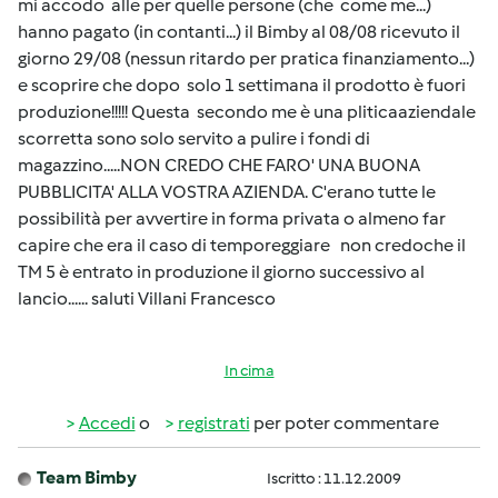
mi accodo alle per quelle persone (che come me...)
hanno pagato (in contanti...) il Bimby al 08/08 ricevuto il
giorno 29/08 (nessun ritardo per pratica finanziamento...)
e scoprire che dopo solo 1 settimana il prodotto è fuori
produzione!!!!! Questa secondo me è una pliticaaziendale
scorretta sono solo servito a pulire i fondi di
magazzino.....NON CREDO CHE FARO' UNA BUONA
PUBBLICITA' ALLA VOSTRA AZIENDA. C'erano tutte le
possibilità per avvertire in forma privata o almeno far
capire che era il caso di temporeggiare non credoche il
TM 5 è entrato in produzione il giorno successivo al
lancio...... saluti Villani Francesco
In cima
Accedi
o
registrati
per poter commentare
Team Bimby
Iscritto : 11.12.2009