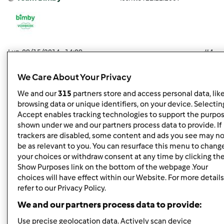
Lun, 09/15/2014 - 14:09
#4
FrancescoV wrote:
We Care About Your Privacy
Buongiorno
We and our
315
partners store and access personal data, lik
mi accodo alle per quelle persone (che come me...)
browsing data or unique identifiers, on your device. Selecting
hanno pagato (in contanti...) il Bimby al 08/08 ricevuto il
Accept enables tracking technologies to support the purpo
giorno 29/08 (nessun ritardo per pratica finanziamento...)
shown under we and our partners process data to provide. If
e scoprire che dopo solo 1 settimana il prodotto è fuori
trackers are disabled, some content and ads you see may no
produzione!!!!! Questa secondo me è una pliticaaziendale
be as relevant to you. You can resurface this menu to chang
scorretta sono solo servito a pulire i fondi di
your choices or withdraw consent at any time by clicking th
Show Purposes link on the bottom of the webpage .Your
magazzino.....NON CREDO CHE FARO' UNA BUONA
choices will have effect within our Website. For more details
PUBBLICITA' ALLA VOSTRA AZIENDA. C'erano tutte le
refer to our Privacy Policy.
possibilità per avvertire in forma privata o almeno far
We and our partners process data to provide:
capire che era il caso di temporeggiare non credoche il
TM 5 è entrato in produzione il giorno successivo al
Use precise geolocation data. Actively scan device