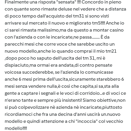
Finalmente una risposta "sensata" !!!! Concordo in pieno
con quante sono rimaste deluse nel vedere che a distanza
di poco tempo dall'acquisto del tm31 si sono visti
arrivare sul mercato il nuovo e migliorato tm5!!!!! Anche io
ci sarei rimasta malissimo,ma da questo a montar casino
con l'azienda o con le incaricate,ne passa......... È da
parecchi mesi che corre voce che sarebbe uscito un
nuovo modello,anche io quando comprai il mio tm21
,dopo poco ho saputo dell'uscita del tm 31, mi è
dispiaciuto,ma ormai era andata,di contro pensate
voicosa succederebbe, se l'azienda lo comunicasse
anche 6 mesi prima dell'uscita,sicuramente starebbero 6
mesi senza vendere nulla,è così che capita,si sa,sta alla
gente a captare i segnali e le voci di corridoio...e di voci ce
n'erano tante e sempre più insistenti! Siamo obiettive,non
si può colpevolizzare nè azienda nè incaricate,piuttosto
ricordiamoci che fra una decina d'anni uscirà un.nuovo
modello e quindi attenzione a chi "incoccia" col vecchio
modello!!!!!