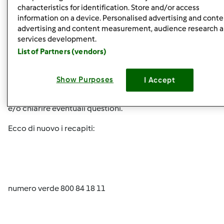
lancio...... saluti Villani Francesco
characteristics for identification. Store and/or access
information on a device. Personalised advertising and conte
advertising and content measurement, audience research 
services development.
Buon pomeriggio FrancescoV,
List of Partners (vendors)
anche a Lei suggeriamo quanto scritto ad altri Utenti: il
contatto con il Servizio Clienti.
Show Purposes
I Accept
E' quello il canale corretto per rivolgere tali rimostranze
e/o chiarire eventuali questioni.
Ecco di nuovo i recapiti:
numero verde 800 84 18 11