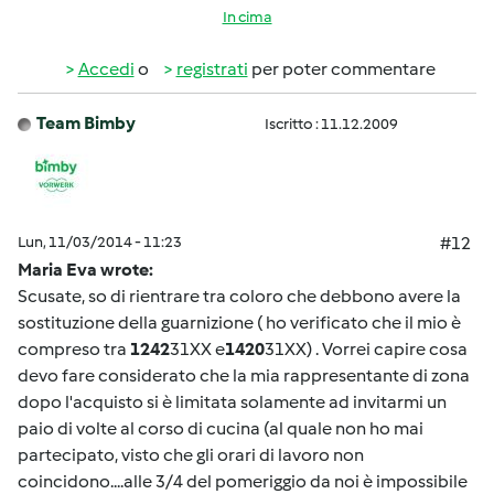
In cima
Accedi
o
registrati
per poter commentare
Team Bimby
Iscritto : 11.12.2009
Lun, 11/03/2014 - 11:23
#12
Maria Eva wrote:
Scusate, so di rientrare tra coloro che debbono avere la
sostituzione della guarnizione ( ho verificato che il mio è
compreso tra
1242
31XX e
1420
31XX) . Vorrei capire cosa
devo fare considerato che la mia rappresentante di zona
dopo l'acquisto si è limitata solamente ad invitarmi un
paio di volte al corso di cucina (al quale non ho mai
partecipato, visto che gli orari di lavoro non
coincidono....alle 3/4 del pomeriggio da noi è impossibile