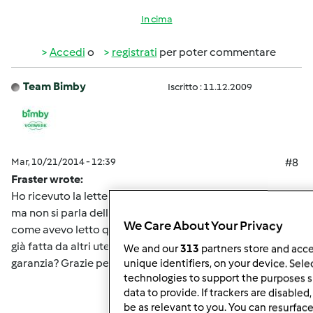
In cima
Accedi
o
registrati
per poter commentare
Team Bimby
Iscritto : 11.12.2009
Mar, 10/21/2014 - 12:39
#8
Fraster wrote:
Ho ricevuto la lettera: mi arriverà la guarnizione nuova,
ma non si parla dell'estensione di garanzia di 1 anno,
We Care About Your Privacy
come avevo letto qui sul forum. Mi associo alla domanda
già fatta da altri utenti: c'è o non c'è l'estensione di
We and our
313
partners store and acce
garanzia? Grazie per una cortese risposta.
unique identifiers, on your device. Sele
technologies to support the purposes 
data to provide. If trackers are disabl
be as relevant to you. You can resurfac