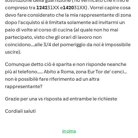
sostituzione della guarnizione ( ho verificato che il mio è
compreso tra
1242
31XX e
1420
31XX) . Vorrei capire cosa
devo fare considerato che la mia rappresentante di zona
dopo l'acquisto si è limitata solamente ad invitarmi un
paio di volte al corso di cucina (al quale non ho mai
partecipato, visto che gli orari di lavoro non
coincidono....alle 3/4 del pomeriggio da noi è impossibile
uscire).
Comunque detto ciò è sparita e non risponde neanche
più al telefono...... Abito a Roma, zona Eur Tor de' cenci...
non è possibilè fare riferimento ad un altra
rappresentante?
Grazie per una vs risposta ad entrambe le richieste
Cordiali saluti
In cima