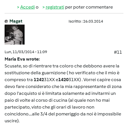
Accedi
o
registrati
per poter commentare
Magat
Iscritto : 26.03.2014
Lun, 11/03/2014 - 11:09
#11
Maria Eva wrote:
Scusate, so di rientrare tra coloro che debbono avere la
sostituzione della guarnizione ( ho verificato che il mio è
compreso tra
1242
31XX e
1420
31XX) . Vorrei capire cosa
devo fare considerato che la mia rappresentante di zona
dopo l'acquisto si è limitata solamente ad invitarmi un
paio di volte al corso di cucina (al quale non ho mai
partecipato, visto che gli orari di lavoro non
coincidono....alle 3/4 del pomeriggio da noi è impossibile
uscire).