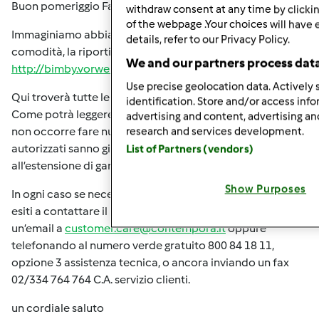
Buon pomeriggio Faster,
withdraw consent at any time by clicki
of the webpage .Your choices will have 
Immaginiamo abbia già letto l'informativa in rete che, per
details, refer to our Privacy Policy.
comodità, la riportiamo di seguito:
We and our partners process data
http://bimby.vorwerk.it/guarnizione-tm31/
Use precise geolocation data. Actively 
Qui troverà tutte le informazioni relative a questo tema.
identification. Store and/or access inf
Come potrà leggere, per ottenere l’estensione di garanzia
advertising and content, advertising 
non occorre fare nulla: i nostri centri di assistenza
research and services development.
autorizzati sanno già quali sono gli apparecchi interessati
List of Partners (vendors)
all’estensione di garanzia.
Show Purposes
In ogni caso se necessitasse di ulteriori informazioni non
esiti a contattare il nostro servizio clienti scrivendo
un’email a
customer.care@contempora.it
oppure
telefonando al numero verde gratuito 800 84 18 11,
opzione 3 assistenza tecnica, o ancora inviando un fax
02/334 764 764 C.A. servizio clienti.
un cordiale saluto