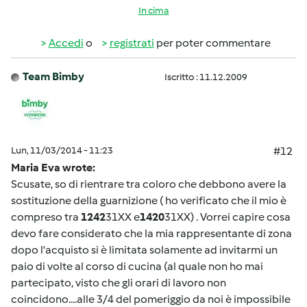
In cima
Accedi
o
registrati
per poter commentare
Team Bimby
Iscritto : 11.12.2009
Lun, 11/03/2014 - 11:23
#12
Maria Eva wrote:
Scusate, so di rientrare tra coloro che debbono avere la
sostituzione della guarnizione ( ho verificato che il mio è
compreso tra
1242
31XX e
1420
31XX) . Vorrei capire cosa
devo fare considerato che la mia rappresentante di zona
dopo l'acquisto si è limitata solamente ad invitarmi un
paio di volte al corso di cucina (al quale non ho mai
partecipato, visto che gli orari di lavoro non
coincidono....alle 3/4 del pomeriggio da noi è impossibile