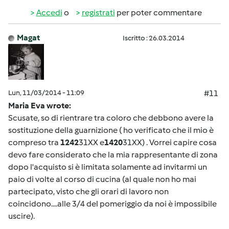
Accedi
o
registrati
per poter commentare
Magat
Iscritto : 26.03.2014
Lun, 11/03/2014 - 11:09
#11
Maria Eva wrote:
Scusate, so di rientrare tra coloro che debbono avere la
sostituzione della guarnizione ( ho verificato che il mio è
compreso tra
1242
31XX e
1420
31XX) . Vorrei capire cosa
devo fare considerato che la mia rappresentante di zona
dopo l'acquisto si è limitata solamente ad invitarmi un
paio di volte al corso di cucina (al quale non ho mai
partecipato, visto che gli orari di lavoro non
coincidono....alle 3/4 del pomeriggio da noi è impossibile
uscire).