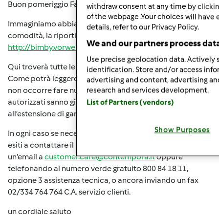
Buon pomeriggio Faster,
withdraw consent at any time by clicki
of the webpage .Your choices will have 
Immaginiamo abbia già letto l'informativa in rete che, per
details, refer to our Privacy Policy.
comodità, la riportiamo di seguito:
We and our partners process data
http://bimby.vorwerk.it/guarnizione-tm31/
Use precise geolocation data. Actively 
Qui troverà tutte le informazioni relative a questo tema.
identification. Store and/or access inf
Come potrà leggere, per ottenere l’estensione di garanzia
advertising and content, advertising 
non occorre fare nulla: i nostri centri di assistenza
research and services development.
autorizzati sanno già quali sono gli apparecchi interessati
List of Partners (vendors)
all’estensione di garanzia.
Show Purposes
In ogni caso se necessitasse di ulteriori informazioni non
esiti a contattare il nostro servizio clienti scrivendo
un’email a
customer.care@contempora.it
oppure
telefonando al numero verde gratuito 800 84 18 11,
opzione 3 assistenza tecnica, o ancora inviando un fax
02/334 764 764 C.A. servizio clienti.
un cordiale saluto