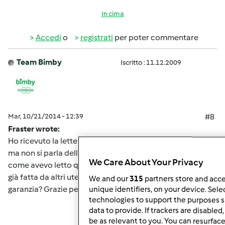
In cima
Accedi
o
registrati
per poter commentare
Team Bimby
Iscritto : 11.12.2009
Mar, 10/21/2014 - 12:39
#8
Fraster wrote:
Ho ricevuto la lettera: mi arriverà la guarnizione nuova,
ma non si parla dell'estensione di garanzia di 1 anno,
We Care About Your Privacy
come avevo letto qui sul forum. Mi associo alla domanda
già fatta da altri utenti: c'è o non c'è l'estensione di
We and our
315
partners store and acce
garanzia? Grazie per una cortese risposta.
unique identifiers, on your device. Sele
technologies to support the purposes 
data to provide. If trackers are disabl
be as relevant to you. You can resurfac