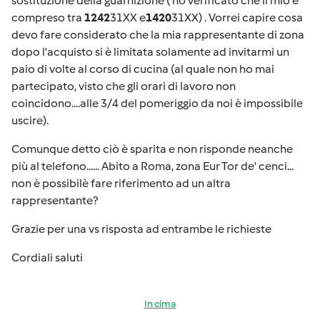
sostituzione della guarnizione ( ho verificato che il mio è
compreso tra
1242
31XX e
1420
31XX) . Vorrei capire cosa
devo fare considerato che la mia rappresentante di zona
dopo l'acquisto si è limitata solamente ad invitarmi un
paio di volte al corso di cucina (al quale non ho mai
partecipato, visto che gli orari di lavoro non
coincidono....alle 3/4 del pomeriggio da noi è impossibile
uscire).
Comunque detto ciò è sparita e non risponde neanche
più al telefono...... Abito a Roma, zona Eur Tor de' cenci...
non è possibilè fare riferimento ad un altra
rappresentante?
Grazie per una vs risposta ad entrambe le richieste
Cordiali saluti
In cima