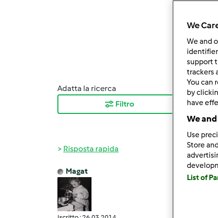
We Care
We and 
identifie
support t
trackers 
You can r
Adatta la ricerca
Ordina
by clicki
have effe
Filtro
I ris
We and 
Use preci
Store and
Risposta rapida
advertis
develop
Magat
List of P
Mar, 1
celin
salve
Iscritto : 26.03.2014