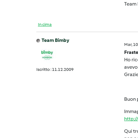
Team 
In cima
Team Bimby
Mar, 1
Fraste
Ho ric
avevo 
Iscritto : 11.12.2009
Grazie
Buon 
Immagi
http:
Qui tr