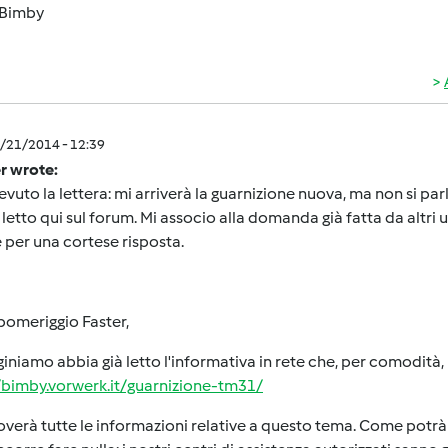
Bimby
0/21/2014 - 12:39
r wrote:
evuto la lettera: mi arriverà la guarnizione nuova, ma non si pa
letto qui sul forum. Mi associo alla domanda già fatta da altri ut
 per una cortese risposta.
pomeriggio Faster,
niamo abbia già letto l'informativa in rete che, per comodità, 
//bimby.vorwerk.it/guarnizione-tm31/
overà tutte le informazioni relative a questo tema. Come potrà 