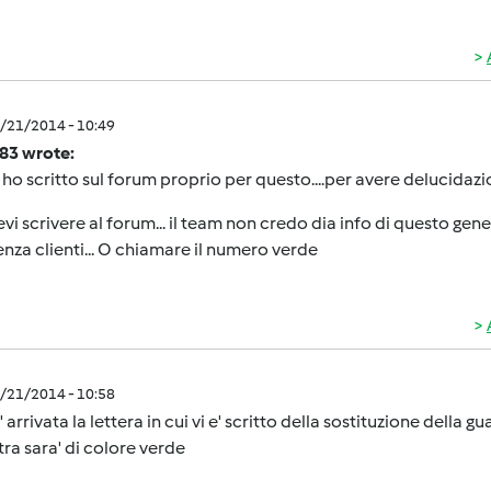
0/21/2014 - 10:49
e83 wrote:
i ho scritto sul forum proprio per questo....per avere delucida
vi scrivere al forum... il team non credo dia info di questo gene
enza clienti... O chiamare il numero verde
0/21/2014 - 10:58
' arrivata la lettera in cui vi e' scritto della sostituzione della g
ltra sara' di colore verde