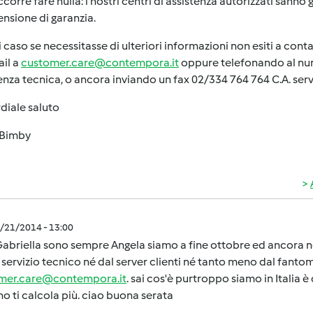
corre fare nulla: i nostri centri di assistenza autorizzati sanno 
tensione di garanzia.
i caso se necessitasse di ulteriori informazioni non esiti a conta
il a
customer.care@contempora.it
oppure telefonando al num
enza tecnica, o ancora inviando un fax 02/334 764 764 C.A. servi
diale saluto
Bimby
0/21/2014 - 13:00
abriella sono sempre Angela siamo a fine ottobre ed ancora no
 servizio tecnico né dal server clienti né tanto meno dal fantom
mer.care@contempora.it
. sai cos'è purtroppo siamo in Italia 
o ti calcola più. ciao buona serata