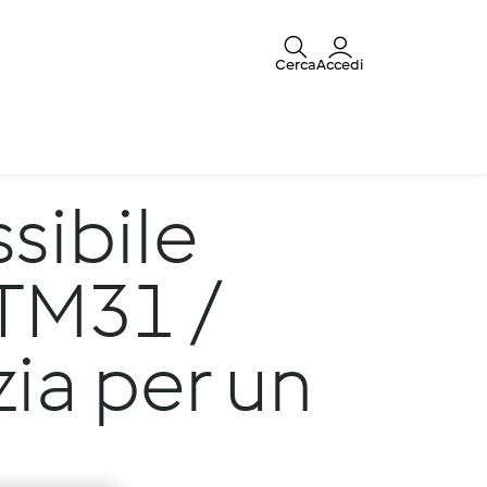
Cerca
Accedi
sibile
 TM31 /
zia per un