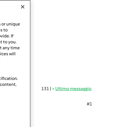
a or unique
es to
ide. If
t to you.
t any time
ces will
.
ification.
 content,
131 |
Ultimo messaggio
#1