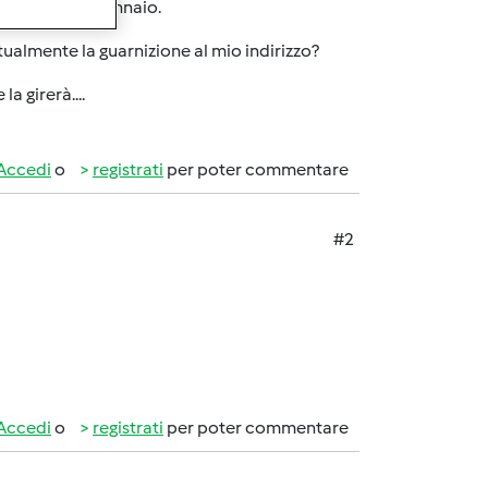
acquistato a gennaio.
ntualmente la guarnizione al mio indirizzo?
a girerà....
Accedi
o
registrati
per poter commentare
#2
Accedi
o
registrati
per poter commentare