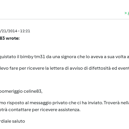
0/21/2014 - 12:21
e83 wrote:
uistato il bimby tm31 da una signora che lo aveva a sua volta 
evo fare per ricevere la lettera di avviso di difettosità ed eve
pomeriggio celine83,
o risposto al messaggio privato che ci ha inviato. Troverà nella 
trà contattare per ricevere assistenza.
diale saluto