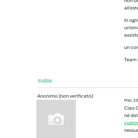
non oc
all’es
In ogn
un’ema
assist
un cor
Team 
In cima
Anonimo (non verificato)
Mar, 1
Ciao G
né del
custo
nessun