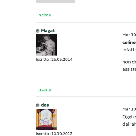
In cima
Magat
Mar, 1
celin
infatt
Iscritto : 26.03.2014
non de
assist
In cima
das
Mar, 1
Oggi e
dall'a
Iscritto : 10.10.2013