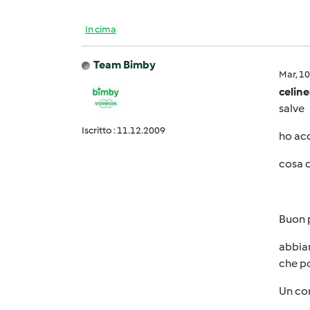
In cima
Team Bimby
Mar, 1
celin
salve
Iscritto : 11.12.2009
ho acq
cosa d
Buon 
abbiam
che po
Un cor