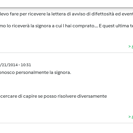
uistato il bimby tm31 da una signora che lo aveva a sua volta 
evo fare per ricevere la lettera di avviso di difettosità ed eve
o lo riceverà la signora a cui l hai comprato.... E quest ultima te l
0/21/2014 - 10:31
onosco personalmente la signora.
 cercare di capire se posso risolvere diversamente