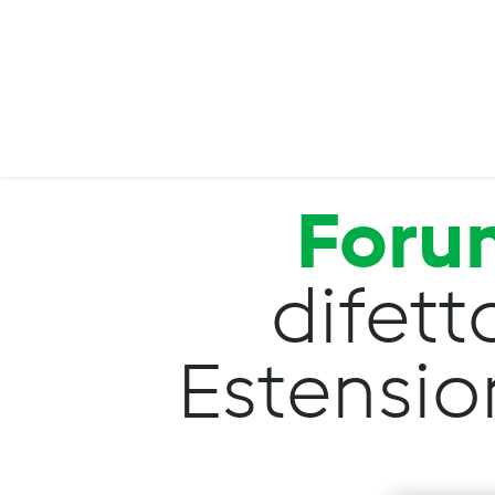
Salta al contenuto principale
Foru
difett
Estension