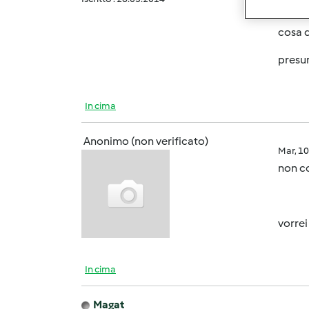
ho acq
cosa d
presum
In cima
Anonimo (non verificato)
Mar, 1
non c
vorrei
In cima
Magat