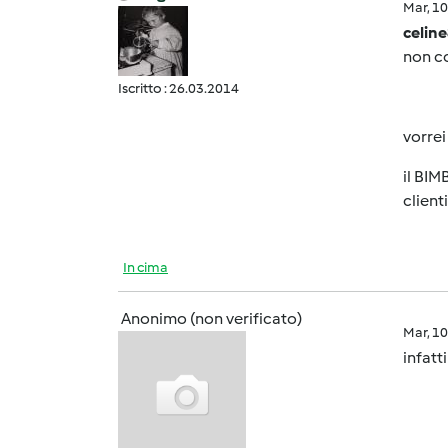
Mar, 1
celin
non c
Iscritto : 26.03.2014
vorrei
il BIM
client
In cima
Anonimo (non verificato)
Mar, 1
infatt