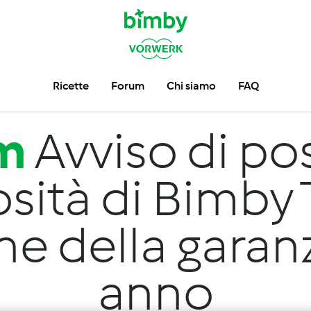
Ricette
Forum
Chi siamo
FAQ
m
Avviso di pos
osità di Bimby
e della garan
anno