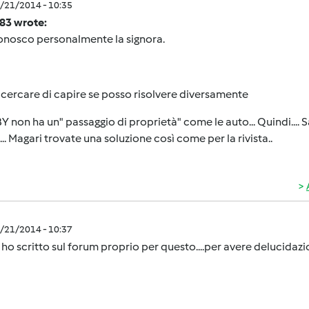
0/21/2014 - 10:35
e83 wrote:
onosco personalmente la signora.
 cercare di capire se posso risolvere diversamente
BY non ha un" passaggio di proprietà" come le auto... Quindi.... S
i... Magari trovate una soluzione così come per la rivista..
0/21/2014 - 10:37
i ho scritto sul forum proprio per questo....per avere delucida