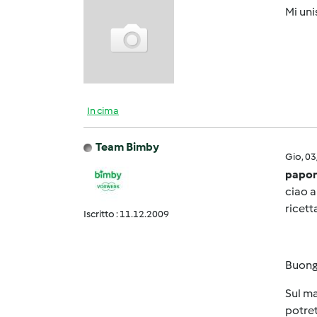
Mi uni
In cima
Team Bimby
Gio, 0
papon
ciao a
ricett
Iscritto : 11.12.2009
Buong
Sul ma
potret