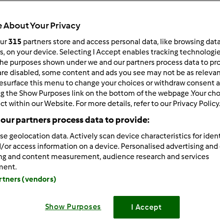
ultati più recenti
10
 About Your Privacy
our
315
partners store and access personal data, like browsing dat
rs, on your device. Selecting I Accept enables tracking technologi
he purposes shown under we and our partners process data to prov
are disabled, some content and ads you see may not be as relevan
2/23/2015 - 10:58
esurface this menu to change your choices or withdraw consent a
 tutte, ho il TM5 dal mese di ottobre, dopo aver avuto il TM31 p
ng the Show Purposes link on the bottom of the webpage .Your choi
asta di prima!!!!
ct within our Website. For more details, refer to our Privacy Policy
our partners process data to provide:
se geolocation data. Actively scan device characteristics for ident
/or access information on a device. Personalised advertising and
ing and content measurement, audience research and services
ment.
artners (vendors)
2/23/2015 - 13:26
, i commento positivi ogni tanto si leggono!! Spero pure io di n
Show Purposes
I Accept
!!