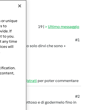
a or unique
es to
19 |
Ultimo messaggio
ide. If
t to you.
#1
t any time
er 9 anni e posso solo dirvi che sono +
ces will
.
ification.
 content,
Accedi
o
registrati
per poter commentare
#2
on riceverlo difettoso e di godermelo fino in