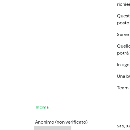
richie
Questo
posto 
Serve 
Quello
potrà 
In ogn
Una b
Team 
In cima
Anonimo (non verificato)
Sab, 0