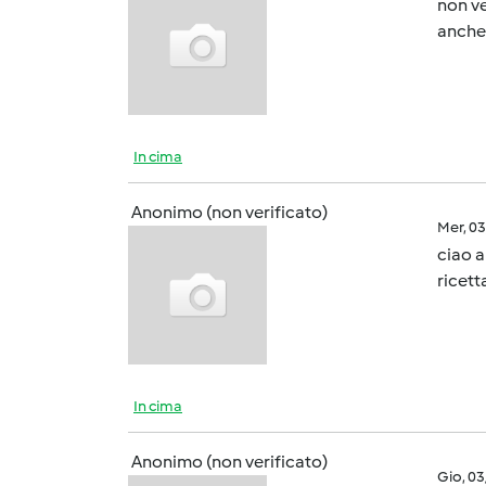
non ve
anche
In cima
Anonimo (non verificato)
Mer, 0
ciao a
ricett
In cima
Anonimo (non verificato)
Gio, 0