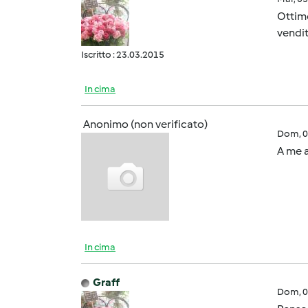
Ottimo
vendit
Iscritto : 23.03.2015
In cima
Anonimo (non verificato)
Dom, 0
A me a
In cima
Graff
Dom, 0