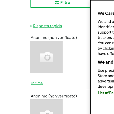
Filtro
I ris
We Care
We and 
Risposta rapida
identifie
support t
Anonimo (non verificato)
trackers 
Lun, 0
You can r
Ciao a
by clicki
entusi
have effe
We and 
Use preci
Store and
advertis
In cima
develop
List of P
Anonimo (non verificato)
Lun, 0
Meglio
fondo!