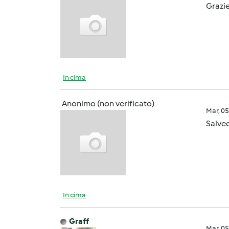
Grazie
In cima
Anonimo (non verificato)
Mar, 0
Salvee
In cima
Graff
Mar, 0