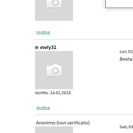
In cima
stefy31
Lun, 0
Beata 
Iscritto : 16.01.2015
In cima
Anonimo (non verificato)
Sab, 0