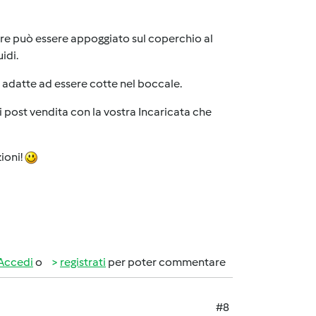
ure può essere appoggiato sul coperchio al
idi.
o adatte ad essere cotte nel boccale.
di post vendita con la vostra Incaricata che
ioni!
Accedi
o
registrati
per poter commentare
#8