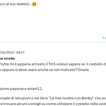
sco al tuo dubbio...
3/26/2015 - 08:17
a wrote:
 tutte mi è appena arrivato il Tm5 volevo sapere se il cestello di
a oppure si deve usare anche se non indicato? Grazie
iorno papona e aniani11,
nuale di istruzioni e nel libro "Le mie ricette con Bimby" che a
e trovare alcuni consigli su come utilizzare il cestello nelle vost