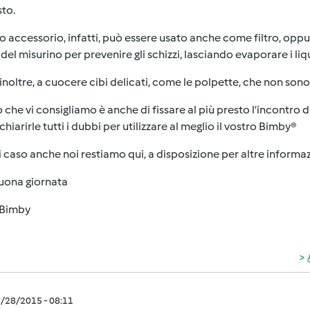
sto.
 accessorio, infatti, può essere usato anche come filtro, opp
del misurino per prevenire gli schizzi, lasciando evaporare i liqu
inoltre, a cuocere cibi delicati, come le polpette, che non son
 che vi consigliamo è anche di fissare al più presto l’incontro 
chiarirle tutti i dubbi per utilizzare al meglio il vostro Bimby®
i caso anche noi restiamo qui, a disposizione per altre informaz
uona giornata
Bimby
3/28/2015 - 08:11