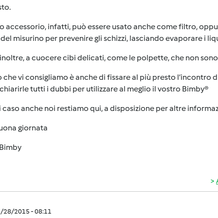
sto.
 accessorio, infatti, può essere usato anche come filtro, opp
del misurino per prevenire gli schizzi, lasciando evaporare i liqu
inoltre, a cuocere cibi delicati, come le polpette, che non son
 che vi consigliamo è anche di fissare al più presto l’incontro 
chiarirle tutti i dubbi per utilizzare al meglio il vostro Bimby®
i caso anche noi restiamo qui, a disposizione per altre informaz
uona giornata
Bimby
3/28/2015 - 08:11