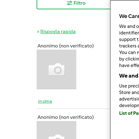
Filtro
I ris
We Care
We and 
Risposta rapida
identifie
support t
Anonimo (non verificato)
trackers 
Lun, 0
You can r
Ciao a
by clicki
entusi
have effe
We and 
Use preci
Store and
advertis
In cima
develop
List of P
Anonimo (non verificato)
Lun, 0
Meglio
fondo!