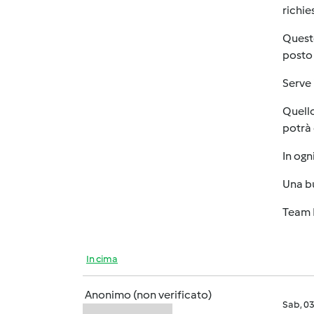
richie
Questo
posto 
Serve 
Quello
potrà 
In ogn
Una b
Team 
In cima
Anonimo (non verificato)
Sab, 0