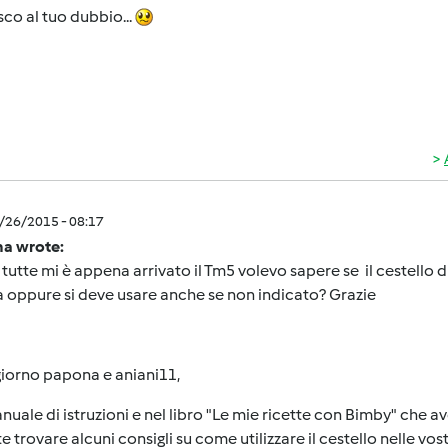
sco al tuo dubbio...
3/26/2015 - 08:17
a wrote:
 tutte mi è appena arrivato il Tm5 volevo sapere se il cestello di
a oppure si deve usare anche se non indicato? Grazie
iorno papona e aniani11,
nuale di istruzioni e nel libro "Le mie ricette con Bimby" che a
e trovare alcuni consigli su come utilizzare il cestello nelle vost