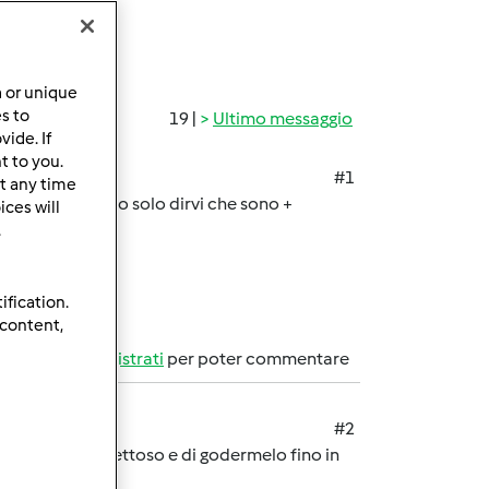
a or unique
es to
19 |
Ultimo messaggio
ide. If
t to you.
#1
t any time
er 9 anni e posso solo dirvi che sono +
ces will
.
ification.
 content,
Accedi
o
registrati
per poter commentare
#2
on riceverlo difettoso e di godermelo fino in