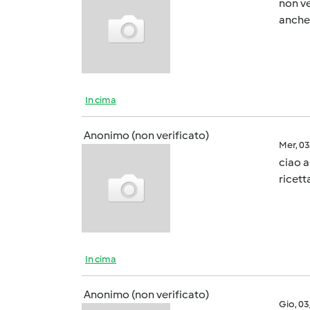
non ve
anche
In cima
Anonimo (non verificato)
Mer, 0
ciao a
ricett
In cima
Anonimo (non verificato)
Gio, 0