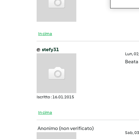
In cima
stefy31
Lun, 0
Beata 
Iscritto : 16.01.2015
In cima
Anonimo (non verificato)
Sab, 0