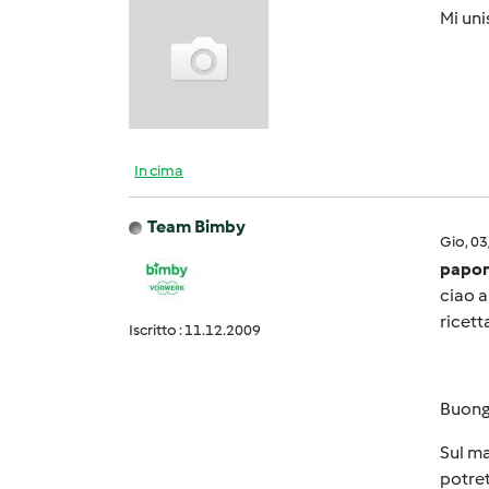
Mi uni
In cima
Team Bimby
Gio, 0
papon
ciao a
ricett
Iscritto : 11.12.2009
Buong
Sul ma
potret