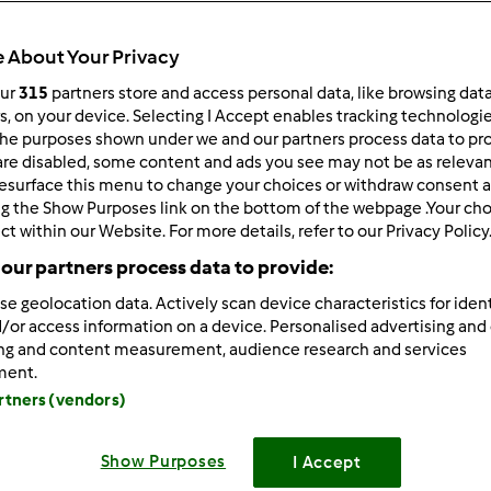
ultati più recenti
10
 About Your Privacy
our
315
partners store and access personal data, like browsing dat
rs, on your device. Selecting I Accept enables tracking technologi
he purposes shown under we and our partners process data to prov
are disabled, some content and ads you see may not be as relevan
2/23/2015 - 10:58
esurface this menu to change your choices or withdraw consent a
 tutte, ho il TM5 dal mese di ottobre, dopo aver avuto il TM31 p
ng the Show Purposes link on the bottom of the webpage .Your choi
asta di prima!!!!
ct within our Website. For more details, refer to our Privacy Policy
our partners process data to provide:
se geolocation data. Actively scan device characteristics for ident
/or access information on a device. Personalised advertising and
ing and content measurement, audience research and services
ment.
artners (vendors)
2/23/2015 - 13:26
, i commento positivi ogni tanto si leggono!! Spero pure io di n
Show Purposes
I Accept
!!