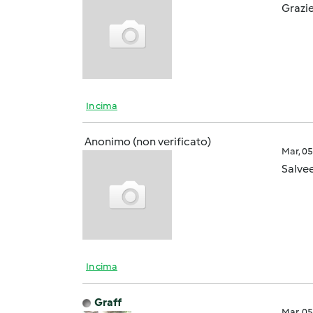
Grazie
In cima
Anonimo (non verificato)
Mar, 0
Salvee
In cima
Graff
Mar, 0