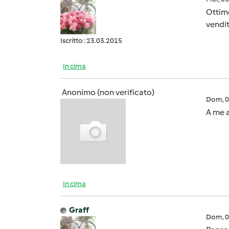
Ottimo
vendit
Iscritto : 23.03.2015
In cima
Anonimo (non verificato)
Dom, 0
A me a
In cima
Graff
Dom, 0