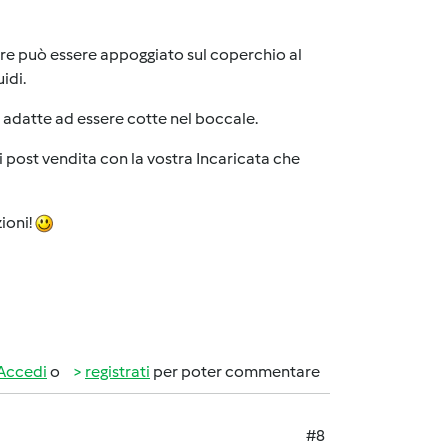
ure può essere appoggiato sul coperchio al
idi.
o adatte ad essere cotte nel boccale.
di post vendita con la vostra Incaricata che
ioni!
Accedi
o
registrati
per poter commentare
#8