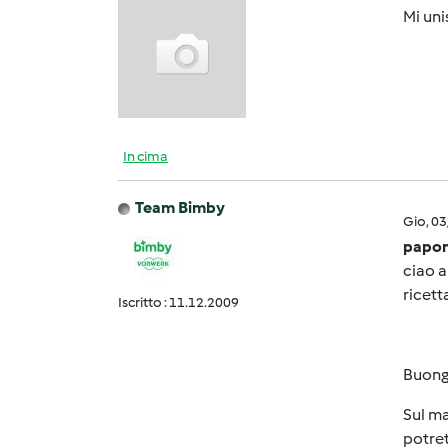
Mi uni
In cima
Team Bimby
Gio, 0
papon
ciao a
ricett
Iscritto : 11.12.2009
Buong
Sul ma
potret