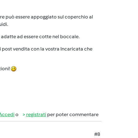
ure può essere appoggiato sul coperchio al
idi.
o adatte ad essere cotte nel boccale.
di post vendita con la vostra Incaricata che
ioni!
Accedi
o
registrati
per poter commentare
#8