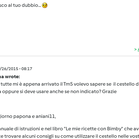
sco al tuo dubbio...
3/26/2015 - 08:17
a wrote:
 tutte mi è appena arrivato il Tm5 volevo sapere se il cestello di
a oppure si deve usare anche se non indicato? Grazie
iorno papona e aniani11,
nuale di istruzioni e nel libro "Le mie ricette con Bimby" che a
e trovare alcuni consigli su come utilizzare il cestello nelle vost