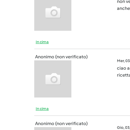
non ve
anche
In cima
Anonimo (non verificato)
Mer, 0
ciao a
ricett
In cima
Anonimo (non verificato)
Gio, 0