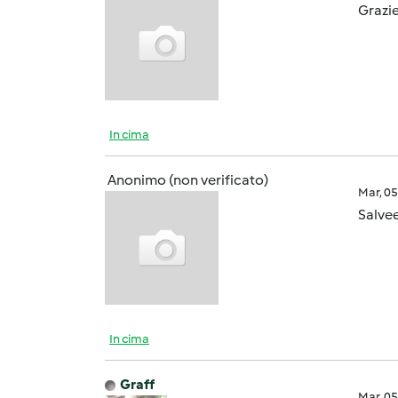
Grazie
In cima
Anonimo (non verificato)
Mar, 0
Salvee
In cima
Graff
Mar, 0