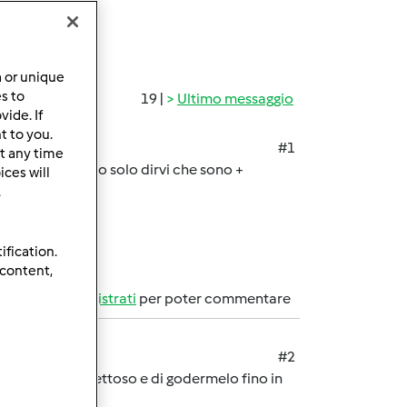
a or unique
es to
19 |
Ultimo messaggio
ide. If
t to you.
#1
t any time
er 9 anni e posso solo dirvi che sono +
ces will
.
ification.
 content,
Accedi
o
registrati
per poter commentare
#2
on riceverlo difettoso e di godermelo fino in