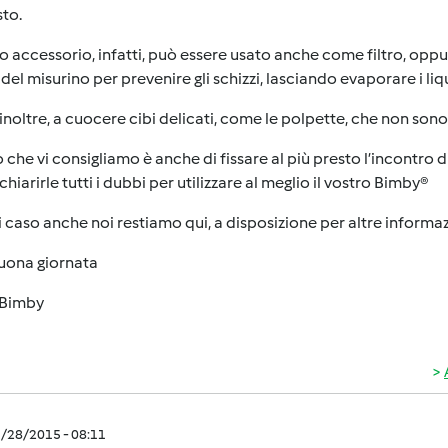
sto.
 accessorio, infatti, può essere usato anche come filtro, opp
del misurino per prevenire gli schizzi, lasciando evaporare i liqu
inoltre, a cuocere cibi delicati, come le polpette, che non son
 che vi consigliamo è anche di fissare al più presto l’incontro 
chiarirle tutti i dubbi per utilizzare al meglio il vostro Bimby®
i caso anche noi restiamo qui, a disposizione per altre informaz
uona giornata
Bimby
3/28/2015 - 08:11