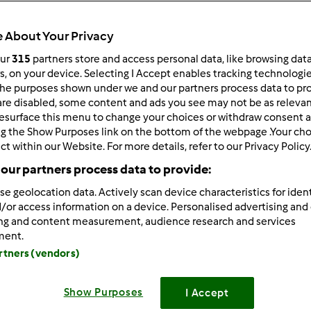
ultati più recenti
10
 About Your Privacy
our
315
partners store and access personal data, like browsing dat
rs, on your device. Selecting I Accept enables tracking technologi
he purposes shown under we and our partners process data to prov
are disabled, some content and ads you see may not be as relevan
2/23/2015 - 10:58
esurface this menu to change your choices or withdraw consent a
 tutte, ho il TM5 dal mese di ottobre, dopo aver avuto il TM31 p
ng the Show Purposes link on the bottom of the webpage .Your choi
asta di prima!!!!
ct within our Website. For more details, refer to our Privacy Policy
our partners process data to provide:
se geolocation data. Actively scan device characteristics for ident
/or access information on a device. Personalised advertising and
ing and content measurement, audience research and services
ment.
artners (vendors)
2/23/2015 - 13:26
, i commento positivi ogni tanto si leggono!! Spero pure io di n
Show Purposes
I Accept
!!