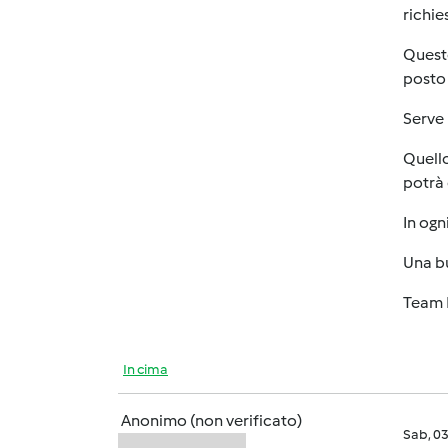
richie
Questo
posto 
Serve 
Quello
potrà 
In ogn
Una b
Team 
In cima
Anonimo (non verificato)
Sab, 0