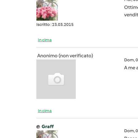
Ottimo
vendit
Iscritto : 23.03.2015
In cima
Anonimo (non verificato)
Dom, 0
A me a
In cima
Graff
Dom, 0