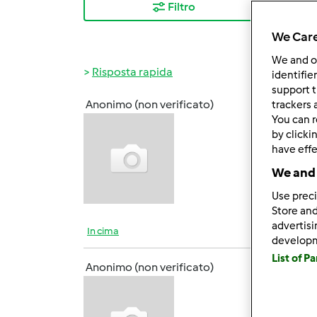
Filtro
I ris
We Care
We and 
Risposta rapida
identifie
support t
Anonimo (non verificato)
trackers 
Lun, 0
You can r
Ciao a
by clicki
entusi
have effe
We and 
Use preci
Store and
advertis
In cima
develop
List of P
Anonimo (non verificato)
Lun, 0
Meglio
fondo!