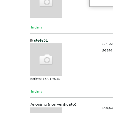
In cima
stefy31
Lun, 0
Beata 
Iscritto : 16.01.2015
In cima
Anonimo (non verificato)
Sab, 0