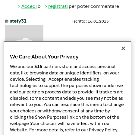
Accedi
o
registrati
per poter commentare
stefy31
Iscritto : 16.01.2015
We Care About Your Privacy
We and our
315
partners store and access personal
Lun, 02/23/2015 - 14:25
#3
data, like browsing data or unique identifiers, on your
Beata te...io lo sto aspettando da 2 mesi e ancora tutto
device. Selecting I Accept enables tracking
tace
technologies to support the purposes shown under we
and our partners process data to provide. If trackers are
disabled, some content and ads you see may not be as
relevant to you. You can resurface this menu to change
In cima
your choices or withdraw consent at any time by
clicking the Show Purposes link on the bottom of the
Accedi
o
registrati
per poter commentare
webpage .Your choices will have effect within our
Website. For more details, refer to our Privacy Policy.
Anonimo (non verificato)