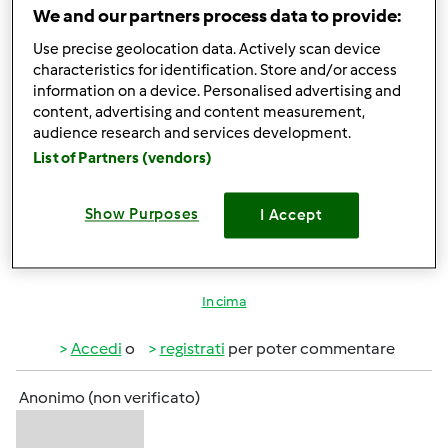
We and our partners process data to provide:
Use precise geolocation data. Actively scan device
characteristics for identification. Store and/or access
information on a device. Personalised advertising and
content, advertising and content measurement,
audience research and services development.
List of Partners (vendors)
Sab, 03/07/2015 - 15:21
#4
non vedo l'ora che arrivi anche a me per sfruttarlo al
massimo....ancora poche settimane e dovrebbe arrivare
Show Purposes
I Accept
anche nella mia cucina
In cima
Accedi
o
registrati
per poter commentare
Anonimo (non verificato)