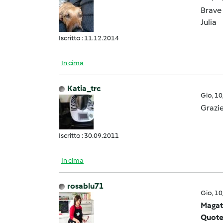
Brave
Julia
Iscritto : 11.12.2014
In cima
Katia_trc
Gio, 1
Grazie
Iscritto : 30.09.2011
In cima
rosablu71
Gio, 1
Magat
Quote