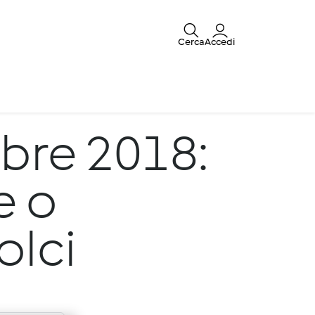
Cerca
Accedi
bre 2018:
e o
lci