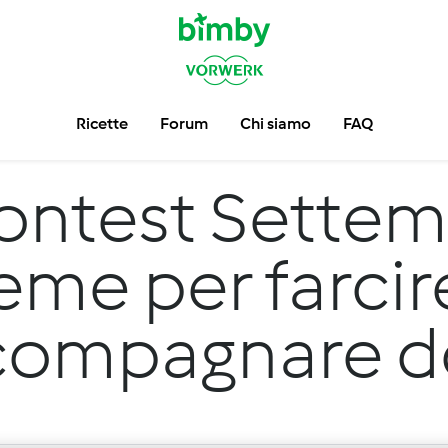
Ricette
Forum
Chi siamo
FAQ
ontest Settem
eme per farcir
compagnare do