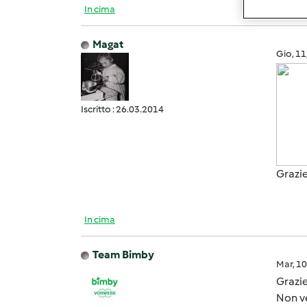
In cima
Magat
Gio, 1
Iscritto : 26.03.2014
Grazie
In cima
Team Bimby
Mar, 1
Grazie
Non ve