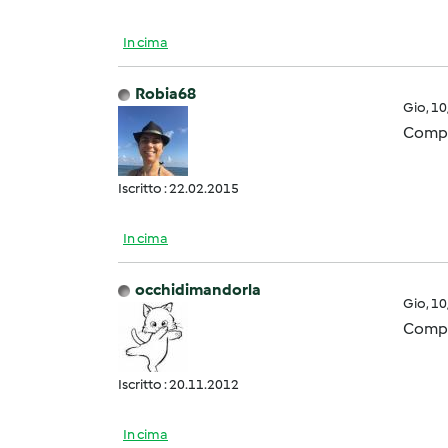
In cima
Robia68
Gio, 1
Compli
Iscritto : 22.02.2015
In cima
occhidimandorla
Gio, 1
Compl
Iscritto : 20.11.2012
In cima