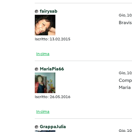
fairysab
Gio, 1
Bravi
Iscritto : 13.02.2015
In cima
MariaPia66
Gio, 1
Compl
Maria 
Iscritto : 26.05.2016
In cima
GrappaJulia
Gio, 1