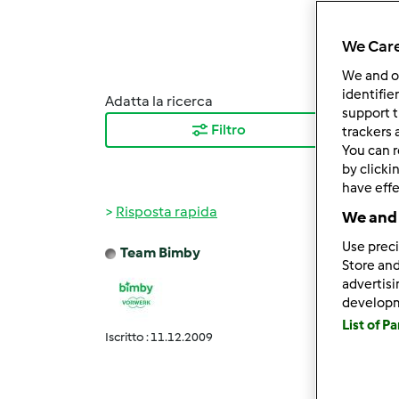
We Care
We and 
identifie
Adatta la ricerca
Ordina
support t
Filtro
I ris
trackers 
You can r
by clicki
have effe
Risposta rapida
We and 
Use preci
Team Bimby
Store and
Ven, 1
advertis
Benis
develop
grazie
List of P
un car
Iscritto : 11.12.2009
Team 