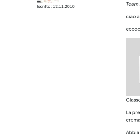
Team B
Iscritto : 12.11.2010
ciao a 
eccoci
Glass
La pre
crema 
Abbiam