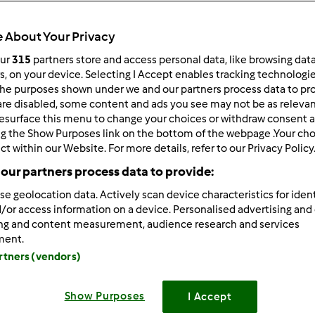
 About Your Privacy
our
315
partners store and access personal data, like browsing dat
rs, on your device. Selecting I Accept enables tracking technologi
 per:
Risultati per pagina:
he purposes shown under we and our partners process data to prov
ultati più recenti
10
are disabled, some content and ads you see may not be as relevan
esurface this menu to change your choices or withdraw consent a
ng the Show Purposes link on the bottom of the webpage .Your choi
ct within our Website. For more details, refer to our Privacy Policy
our partners process data to provide:
se geolocation data. Actively scan device characteristics for ident
/or access information on a device. Personalised advertising and
1/23/2018 - 08:39
ing and content measurement, audience research and services
simo Magat!
ment.
 per averlo comunicato nel topic
artners (vendors)
o saluto e a presto!
Bimby
Show Purposes
I Accept