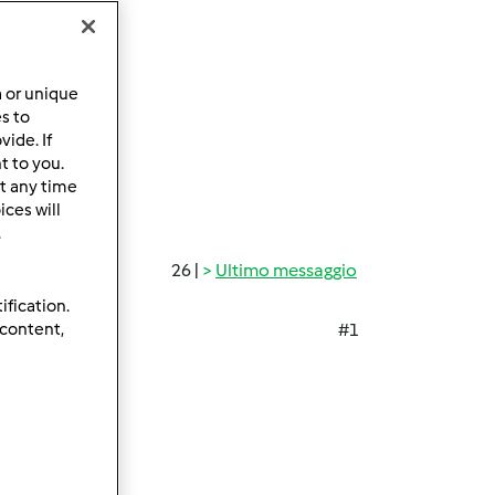
a or unique
es to
ide. If
t to you.
t any time
ces will
.
26 |
Ultimo messaggio
ification.
 content,
#1