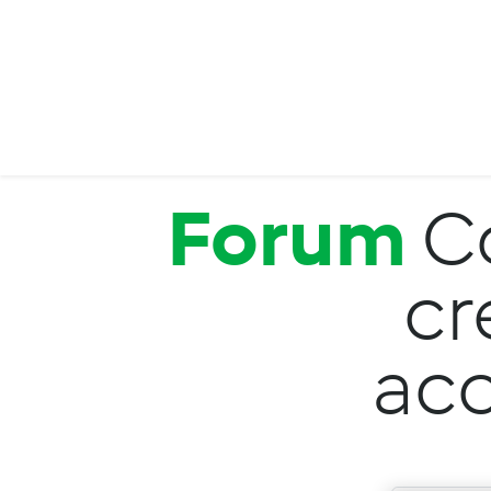
Salta al contenuto principale
Forum
C
cr
ac