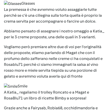
Glasses
La premessa è che avremmo voluto assaggiarle tutte
perchè se c'è una ciliegina sulla torta quella è proprio la
crema servita per accompagnare o farcire un dolce.
Abbiamo pensato di assegnare i nostro omaggio a
Katia_
per le 3 creme proposte, una delle quali in 3 varianti.
Vogliamo però premiare
altre due di voi per l'originalità
delle proposte
, stiamo parlando di
Magat
che con il
profumo dello zafferano nelle creme ci ha conquistati e
Rosablu71
perchè ci siamo immaginati la salsa al vino
rosso more e miele servita tiepida su una porzione di
gelato e avremmo voluta averla qui di fronte
Smile
A Katia_ regaliamo il trolley Roncato e a Magat e
RosaBlu71 un libro di ricette Bimby a sorpresa!
Grazie anche a
Fairysab, Robia68, occhidimandorla e