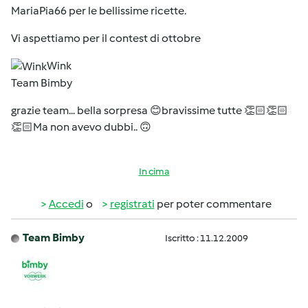
MariaPia66
per le bellissime ricette.
Vi aspettiamo per il contest di ottobre
Wink
Team Bimby
grazie team... bella sorpresa 😊bravissime tutte 👏🏻👏🏻
👏🏻Ma non avevo dubbi.. 🙃
In cima
Accedi
o
registrati
per poter commentare
Team Bimby
Iscritto : 11.12.2009