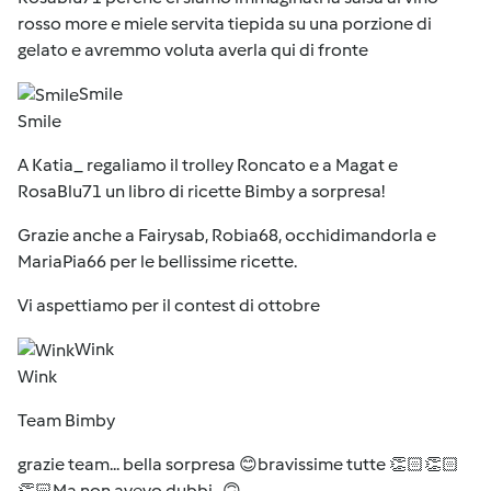
rosso more e miele servita tiepida su una porzione di
gelato e avremmo voluta averla qui di fronte
Smile
Smile
A Katia_ regaliamo il trolley Roncato e a Magat e
RosaBlu71 un libro di ricette Bimby a sorpresa!
Grazie anche a Fairysab, Robia68, occhidimandorla e
MariaPia66 per le bellissime ricette.
Vi aspettiamo per il contest di ottobre
Wink
Wink
Team Bimby
grazie team... bella sorpresa 😊bravissime tutte 👏🏻👏🏻
👏🏻Ma non avevo dubbi.. 🙃