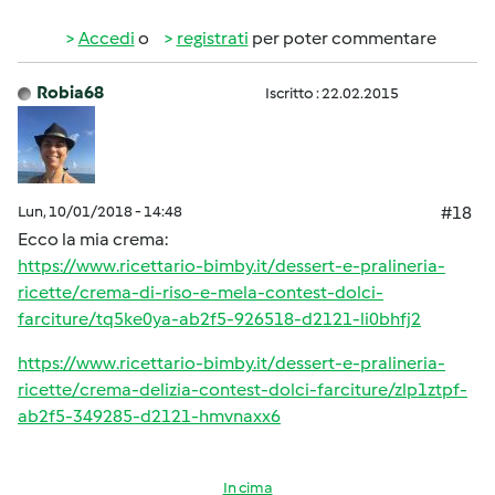
Accedi
o
registrati
per poter commentare
Robia68
Iscritto : 22.02.2015
Lun, 10/01/2018 - 14:48
#18
Ecco la mia crema:
https://www.ricettario-bimby.it/dessert-e-pralineria-
ricette/crema-di-riso-e-mela-contest-dolci-
farciture/tq5ke0ya-ab2f5-926518-d2121-li0bhfj2
https://www.ricettario-bimby.it/dessert-e-pralineria-
ricette/crema-delizia-contest-dolci-farciture/zlp1ztpf-
ab2f5-349285-d2121-hmvnaxx6
In cima