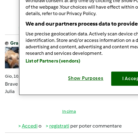
withdraw consent at any time by clicking the Show P
of the webpage .Your choices will have effect within 
details, refer to our Privacy Policy.
In cima
We and our partners process data to provide
Accedi
o
registrati
per poter commentare
Use precise geolocation data. Actively scan device ch
identification. Store and/or access information on a 
GrappaJulia
Iscritto : 11.12.2014
advertising and content, advertising and content m
research and services development.
List of Partners (vendors)
Gio, 10/04/2018 - 13:04
#9
Show Purposes
I Acce
Brave 👍
Julia
In cima
Accedi
o
registrati
per poter commentare