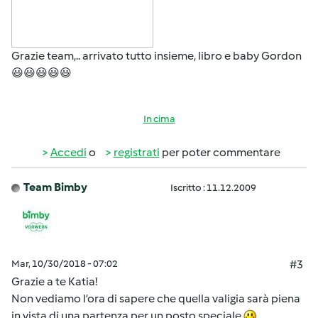
Grazie team,.. arrivato tutto insieme, libro e baby Gordon
😃😃😃😃😃
In cima
Accedi
o
registrati
per poter commentare
Team Bimby
Iscritto : 11.12.2009
Mar, 10/30/2018 - 07:02
#3
Grazie a te Katia!
Non vediamo l’ora di sapere che quella valigia sarà piena
in vista di una partenza per un posto speciale