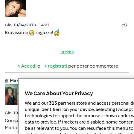
Gio, 10/04/2018 - 14:23
#7
Bravissime
ragazze!
In cima
Accedi
o
registrati
per poter commentare
MariaPia66
Iscritto : 26.05.2016
We Care About Your Privacy
We and our
315
partners store and access personal da
unique identifiers, on your device. Selecting I Accept
Gio, 10/04/2018 - 14:23
#8
technologies to support the purposes shown under w
Complimenti ragazze!
data to provide. If trackers are disabled, some conte
Maria Pia
be as relevant to you. You can resurface this menu t