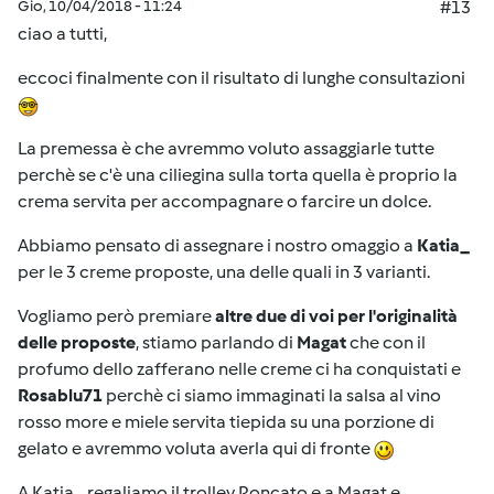
Gio, 10/04/2018 - 11:24
#13
ciao a tutti,
eccoci finalmente con il risultato di lunghe consultazioni
La premessa è che avremmo voluto assaggiarle tutte
perchè se c'è una ciliegina sulla torta quella è proprio la
crema servita per accompagnare o farcire un dolce.
Abbiamo pensato di assegnare i nostro omaggio a
Katia_
per le 3 creme proposte, una delle quali in 3 varianti.
Vogliamo però premiare
altre due di voi per l'originalità
delle proposte
, stiamo parlando di
Magat
che con il
profumo dello zafferano nelle creme ci ha conquistati e
Rosablu71
perchè ci siamo immaginati la salsa al vino
rosso more e miele servita tiepida su una porzione di
gelato e avremmo voluta averla qui di fronte
A Katia_ regaliamo il trolley Roncato e a Magat e