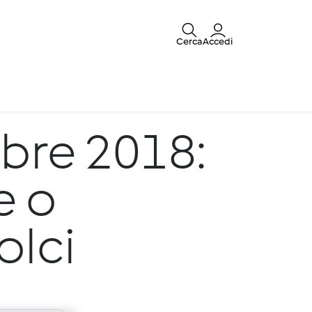
Cerca
Accedi
bre 2018:
e o
lci