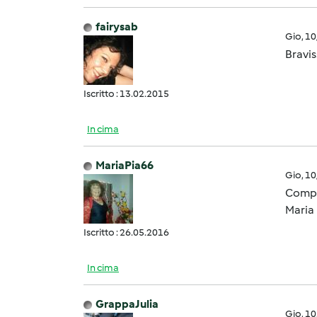
fairysab
Gio, 1
Bravi
Iscritto : 13.02.2015
In cima
MariaPia66
Gio, 1
Compl
Maria 
Iscritto : 26.05.2016
In cima
GrappaJulia
Gio, 1