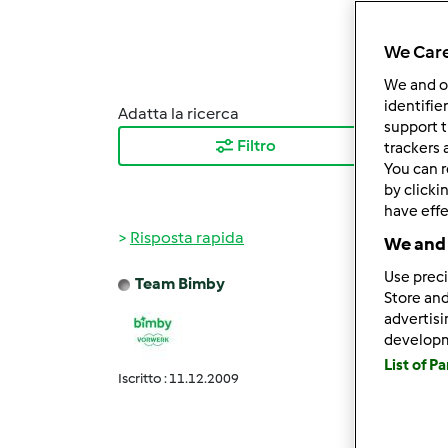
We Care
We and 
identifie
Adatta la ricerca
Ordina
support t
Filtro
I ris
trackers 
You can r
by clicki
have effe
Risposta rapida
We and 
Use preci
Team Bimby
Store and
Ven, 1
advertis
Benis
develop
grazie
List of P
un car
Iscritto : 11.12.2009
Team 