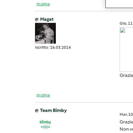
In cima
Magat
Gio, 1
Iscritto : 26.03.2014
Grazie
In cima
Team Bimby
Mar, 1
Grazie
Non ve