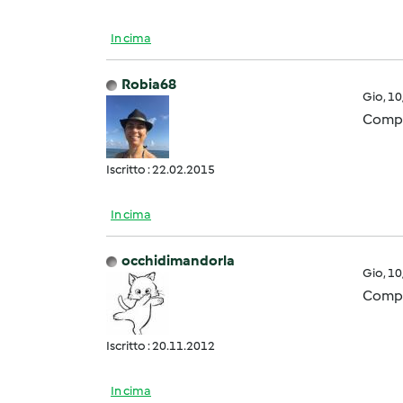
In cima
Robia68
Gio, 1
Compli
Iscritto : 22.02.2015
In cima
occhidimandorla
Gio, 1
Compl
Iscritto : 20.11.2012
In cima