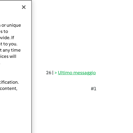
a or unique
es to
ide. If
t to you.
t any time
ces will
.
26 |
Ultimo messaggio
ification.
 content,
#1