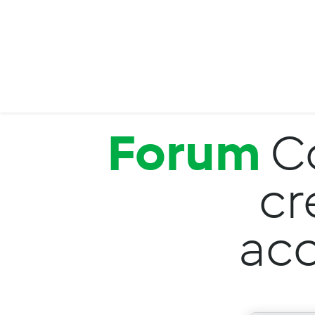
Salta al contenuto principale
Forum
C
cr
ac