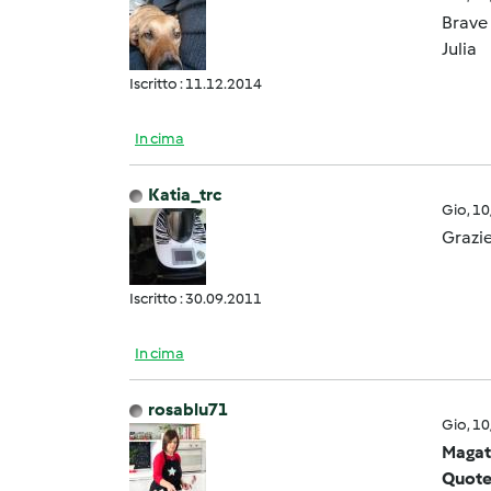
Brave
Julia
Iscritto : 11.12.2014
In cima
Katia_trc
Gio, 1
Grazie
Iscritto : 30.09.2011
In cima
rosablu71
Gio, 1
Magat
Quote