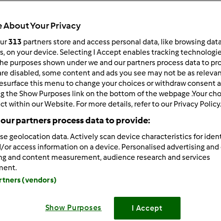
 About Your Privacy
our
313
partners store and access personal data, like browsing dat
rs, on your device. Selecting I Accept enables tracking technologi
 per:
Risultati per pagina:
he purposes shown under we and our partners process data to prov
ultati più recenti
10
are disabled, some content and ads you see may not be as relevan
esurface this menu to change your choices or withdraw consent a
ng the Show Purposes link on the bottom of the webpage .Your choi
ct within our Website. For more details, refer to our Privacy Policy
our partners process data to provide:
se geolocation data. Actively scan device characteristics for ident
/or access information on a device. Personalised advertising and
1/23/2018 - 08:39
ing and content measurement, audience research and services
simo Magat!
ment.
 per averlo comunicato nel topic
artners (vendors)
o saluto e a presto!
Bimby
Show Purposes
I Accept