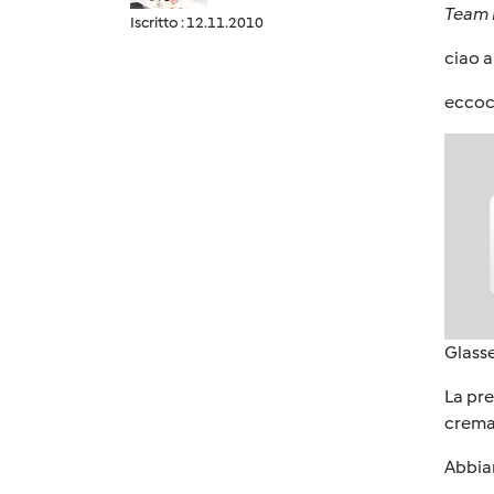
Team B
Iscritto : 12.11.2010
ciao a 
eccoci
Glass
La pre
crema 
Abbiam