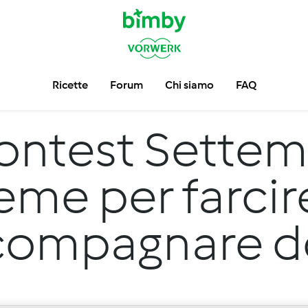
Ricette
Forum
Chi siamo
FAQ
ontest Settem
eme per farcir
compagnare do